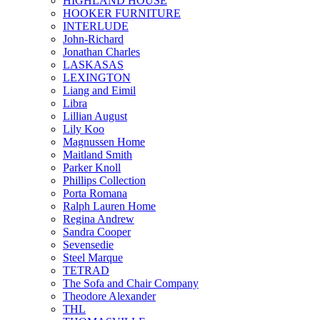
HIGHLAND HOUSE
HOOKER FURNITURE
INTERLUDE
John-Richard
Jonathan Charles
LASKASAS
LEXINGTON
Liang and Eimil
Libra
Lillian August
Lily Koo
Magnussen Home
Maitland Smith
Parker Knoll
Phillips Collection
Porta Romana
Ralph Lauren Home
Regina Andrew
Sandra Cooper
Sevensedie
Steel Marque
TETRAD
The Sofa and Chair Company
Theodore Alexander
THL