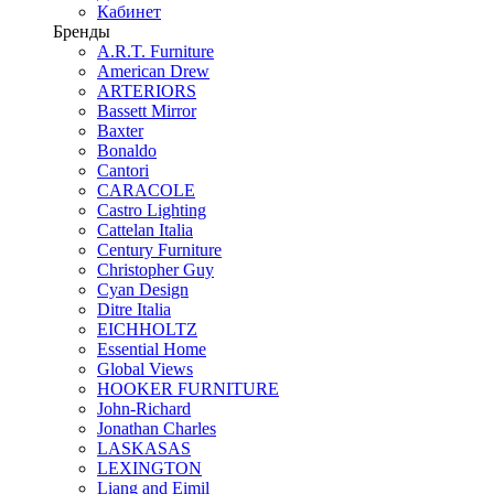
Кабинет
Бренды
A.R.T. Furniture
American Drew
ARTERIORS
Bassett Mirror
Baxter
Bonaldo
Cantori
CARACOLE
Castro Lighting
Cattelan Italia
Century Furniture
Christopher Guy
Cyan Design
Ditre Italia
EICHHOLTZ
Essential Home
Global Views
HOOKER FURNITURE
John-Richard
Jonathan Charles
LASKASAS
LEXINGTON
Liang and Eimil