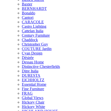
Baxter
BERNHARDT
Bonaldo
Cantori
CARACOLE
Castro Lighting
Cattelan Italia
Century Furniture
Chaddock
Christopher Guy
COUTURE Jardin
Cyan Design
Désirée
Dessau Home
Distinctive Chesterfields
Ditre Italia
DURESTA
EICHHOLTZ
Essential Home
Fine Furniture
FRAG
Global Views
Hickory Chair
Hickory White