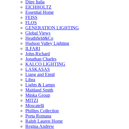
Ditre Italia
EICHHOLTZ
Essential Home
FEISS
FLOS
GENERATION LIGHTING
Global Views
Heathfield&Co
Hudson Valley Lighting
ILFARI
John-Richard
Jonathan Charles
KALCO LIGHTING
LASKASAS
Liang and Eimil
Libra
Lights & Lamps
Maitland Smith
Minka Group
MITZI
Moscatelli
Phillips Collection
Porta Romana
Ralph Lauren Home
Regina Andrew