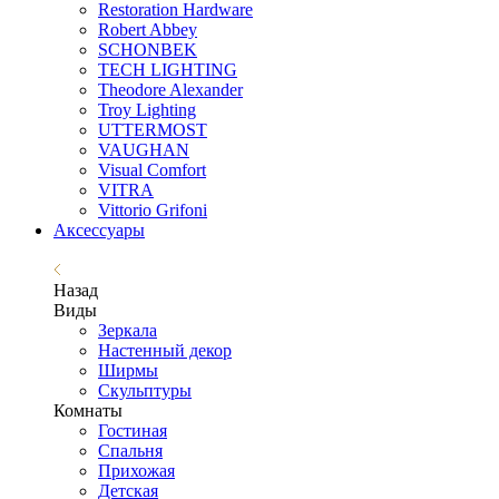
Restoration Hardware
Robert Abbey
SCHONBEK
TECH LIGHTING
Theodore Alexander
Troy Lighting
UTTERMOST
VAUGHAN
Visual Comfort
VITRA
Vittorio Grifoni
Аксессуары
Назад
Виды
Зеркала
Настенный декор
Ширмы
Скульптуры
Комнаты
Гостиная
Спальня
Прихожая
Детская