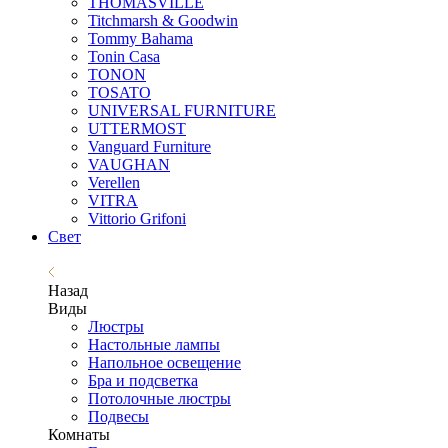
THOMASVILLE
Titchmarsh & Goodwin
Tommy Bahama
Tonin Casa
TONON
TOSATO
UNIVERSAL FURNITURE
UTTERMOST
Vanguard Furniture
VAUGHAN
Verellen
VITRA
Vittorio Grifoni
Свет
Назад
Виды
Люстры
Настольные лампы
Напольное освещение
Бра и подсветка
Потолочные люстры
Подвесы
Комнаты