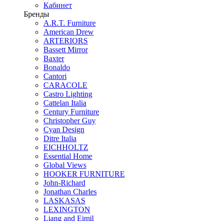
Кабинет
Бренды
A.R.T. Furniture
American Drew
ARTERIORS
Bassett Mirror
Baxter
Bonaldo
Cantori
CARACOLE
Castro Lighting
Cattelan Italia
Century Furniture
Christopher Guy
Cyan Design
Ditre Italia
EICHHOLTZ
Essential Home
Global Views
HOOKER FURNITURE
John-Richard
Jonathan Charles
LASKASAS
LEXINGTON
Liang and Eimil