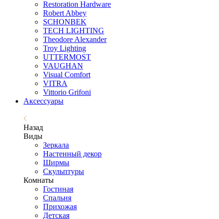
Restoration Hardware
Robert Abbey
SCHONBEK
TECH LIGHTING
Theodore Alexander
Troy Lighting
UTTERMOST
VAUGHAN
Visual Comfort
VITRA
Vittorio Grifoni
Аксессуары
Назад
Виды
Зеркала
Настенный декор
Ширмы
Скульптуры
Комнаты
Гостиная
Спальня
Прихожая
Детская