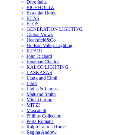
Ditre Italia
EICHHOLTZ
Essential Home
FEISS
FLOS
GENERATION LIGHTING
Global Views
Heathfield&Co
Hudson Valley Lighting
ILFARI
John-Richard
Jonathan Charles
KALCO LIGHTING
LASKASAS
Liang and Eimil
Libra
Lights & Lamps
Maitland Smith
Minka Group
MITZI
Moscatelli
Phillips Collection
Porta Romana
Ralph Lauren Home
Regina Andrew