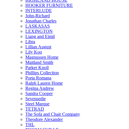
HIGHLAND HOUSE
HOOKER FURNITURE
INTERLUDE
John-Richard
Jonathan Charles
LASKASAS
LEXINGTON
Liang and Eimil
Libra
Lillian August
Lily Koo
Magnussen Home
Maitland Smith
Parker Knoll
Phillips Collection
Porta Romana
Ralph Lauren Home
Regina Andrew
Sandra Cooper
Sevensedie
Steel Marque
TETRAD
The Sofa and Chair Company
Theodore Alexander
THL