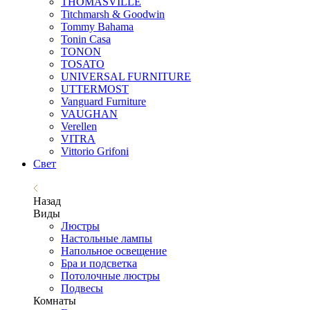
THOMASVILLE
Titchmarsh & Goodwin
Tommy Bahama
Tonin Casa
TONON
TOSATO
UNIVERSAL FURNITURE
UTTERMOST
Vanguard Furniture
VAUGHAN
Verellen
VITRA
Vittorio Grifoni
Свет
Назад
Виды
Люстры
Настольные лампы
Напольное освещение
Бра и подсветка
Потолочные люстры
Подвесы
Комнаты