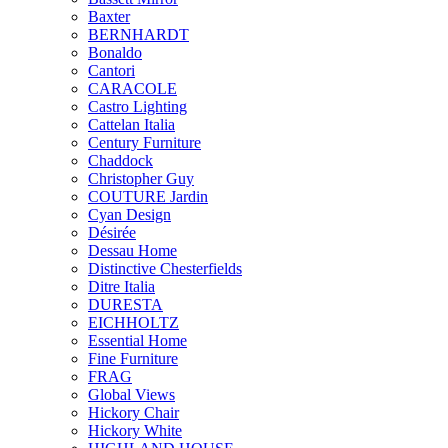
Baxter
BERNHARDT
Bonaldo
Cantori
CARACOLE
Castro Lighting
Cattelan Italia
Century Furniture
Chaddock
Christopher Guy
COUTURE Jardin
Cyan Design
Désirée
Dessau Home
Distinctive Chesterfields
Ditre Italia
DURESTA
EICHHOLTZ
Essential Home
Fine Furniture
FRAG
Global Views
Hickory Chair
Hickory White