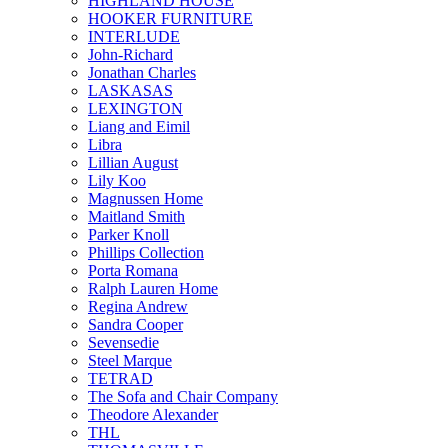
HIGHLAND HOUSE
HOOKER FURNITURE
INTERLUDE
John-Richard
Jonathan Charles
LASKASAS
LEXINGTON
Liang and Eimil
Libra
Lillian August
Lily Koo
Magnussen Home
Maitland Smith
Parker Knoll
Phillips Collection
Porta Romana
Ralph Lauren Home
Regina Andrew
Sandra Cooper
Sevensedie
Steel Marque
TETRAD
The Sofa and Chair Company
Theodore Alexander
THL