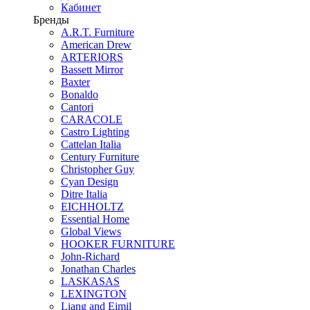
Кабинет
Бренды
A.R.T. Furniture
American Drew
ARTERIORS
Bassett Mirror
Baxter
Bonaldo
Cantori
CARACOLE
Castro Lighting
Cattelan Italia
Century Furniture
Christopher Guy
Cyan Design
Ditre Italia
EICHHOLTZ
Essential Home
Global Views
HOOKER FURNITURE
John-Richard
Jonathan Charles
LASKASAS
LEXINGTON
Liang and Eimil