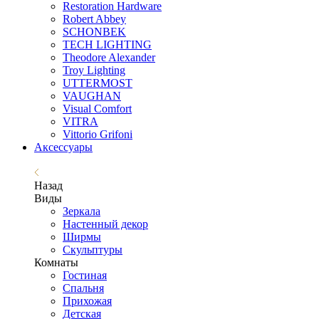
Restoration Hardware
Robert Abbey
SCHONBEK
TECH LIGHTING
Theodore Alexander
Troy Lighting
UTTERMOST
VAUGHAN
Visual Comfort
VITRA
Vittorio Grifoni
Аксессуары
Назад
Виды
Зеркала
Настенный декор
Ширмы
Скульптуры
Комнаты
Гостиная
Спальня
Прихожая
Детская