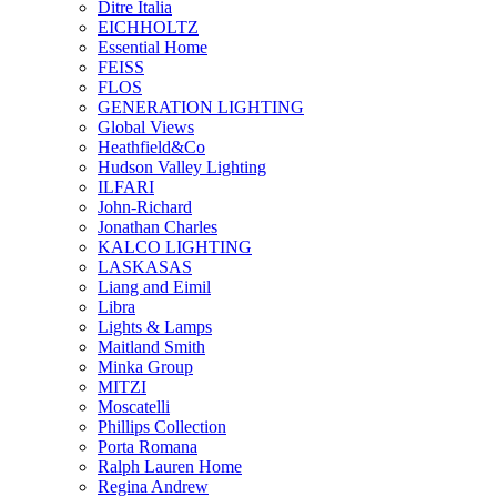
Ditre Italia
EICHHOLTZ
Essential Home
FEISS
FLOS
GENERATION LIGHTING
Global Views
Heathfield&Co
Hudson Valley Lighting
ILFARI
John-Richard
Jonathan Charles
KALCO LIGHTING
LASKASAS
Liang and Eimil
Libra
Lights & Lamps
Maitland Smith
Minka Group
MITZI
Moscatelli
Phillips Collection
Porta Romana
Ralph Lauren Home
Regina Andrew