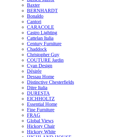
Baxter
BERNHARDT
Bonaldo
Cantori
CARACOLE
Castro Lighting
Cattelan Italia
Century Furniture
Chaddock
Christopher Guy
COUTURE Jardin
Cyan Design
Désirée
Dessau Home
Distinctive Chesterfields
Ditre Italia
DURESTA
EICHHOLTZ
Essential Home
Fine Furniture
FRAG
Global Views
Hickory Chair
Hickory White