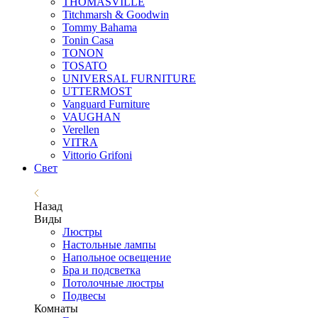
THOMASVILLE
Titchmarsh & Goodwin
Tommy Bahama
Tonin Casa
TONON
TOSATO
UNIVERSAL FURNITURE
UTTERMOST
Vanguard Furniture
VAUGHAN
Verellen
VITRA
Vittorio Grifoni
Свет
Назад
Виды
Люстры
Настольные лампы
Напольное освещение
Бра и подсветка
Потолочные люстры
Подвесы
Комнаты