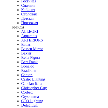
Гостиная
Спальня
Кабинет
Столовая
Детская
Прихожая
Бренды
ALLEGRI
Apparatus
ARTERIORS
Badari
Bassett Mirror
Baxter
Bella Figura
Bert Frank
Bonaldo
Bradburn
Cantori
Castro Lighting
Cattelan Italia
Christopher Guy
Corbett
Crystorama
CTO Lighting
Delightfull