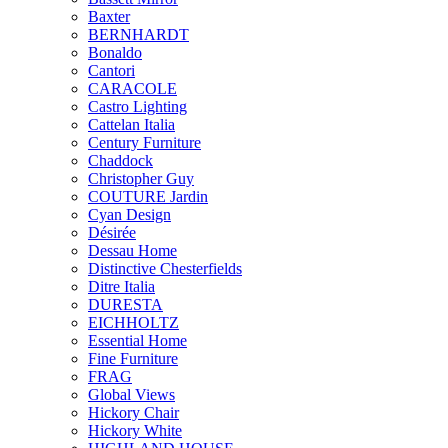
Baxter
BERNHARDT
Bonaldo
Cantori
CARACOLE
Castro Lighting
Cattelan Italia
Century Furniture
Chaddock
Christopher Guy
COUTURE Jardin
Cyan Design
Désirée
Dessau Home
Distinctive Chesterfields
Ditre Italia
DURESTA
EICHHOLTZ
Essential Home
Fine Furniture
FRAG
Global Views
Hickory Chair
Hickory White