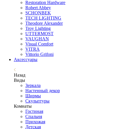
Restoration Hardware
Robert Abbey
SCHONBEK
TECH LIGHTING
Theodore Alexander
Troy Lighting
UTTERMOST
VAUGHAN
Visual Comfort
VITRA
Vittorio Grifoni
Аксессуары
Назад
Виды
Зеркала
Настенный декор
Ширмы
Скульптуры
Комнаты
Гостиная
Спальня
Прихожая
Детская