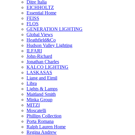
Ditre Italia
EICHHOLTZ
Essential Home
FEISS
FLOS
GENERATION LIGHTING
Global Views
Heathfield&Co
Hudson Valley Lighting
ILFARI
John-Richard
Jonathan Charles
KALCO LIGHTING
LASKASAS
Liang and Eimil
Libra
Lights & Lamps
Maitland Smith
Minka Group
MITZI
Moscatelli
Phillips Collection
Porta Romana
Ralph Lauren Home
Regina Andrew