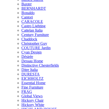
Baxter
BERNHARDT
Bonaldo
Cantori
CARACOLE
Castro Lighting
Cattelan Italia
Century Furniture
Chaddock
Christopher Guy
COUTURE Jardin
Cyan Design
Désirée
Dessau Home
Distinctive Chesterfields
Ditre Italia
DURESTA
EICHHOLTZ
Essential Home
Fine Furniture
FRAG
Global Views
Hickory Chair
Hickory White