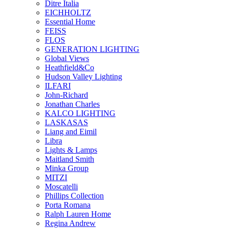
Ditre Italia
EICHHOLTZ
Essential Home
FEISS
FLOS
GENERATION LIGHTING
Global Views
Heathfield&Co
Hudson Valley Lighting
ILFARI
John-Richard
Jonathan Charles
KALCO LIGHTING
LASKASAS
Liang and Eimil
Libra
Lights & Lamps
Maitland Smith
Minka Group
MITZI
Moscatelli
Phillips Collection
Porta Romana
Ralph Lauren Home
Regina Andrew