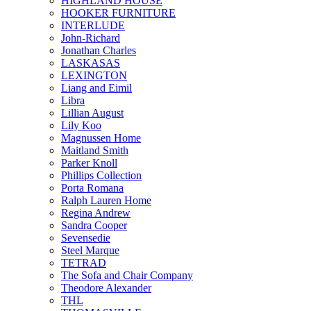
HIGHLAND HOUSE
HOOKER FURNITURE
INTERLUDE
John-Richard
Jonathan Charles
LASKASAS
LEXINGTON
Liang and Eimil
Libra
Lillian August
Lily Koo
Magnussen Home
Maitland Smith
Parker Knoll
Phillips Collection
Porta Romana
Ralph Lauren Home
Regina Andrew
Sandra Cooper
Sevensedie
Steel Marque
TETRAD
The Sofa and Chair Company
Theodore Alexander
THL