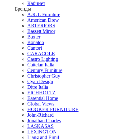
Кабинет
Бренды
A.R.T. Furniture
American Drew
ARTERIORS
Bassett Mirror
Baxter
Bonaldo
Cantori
CARACOLE
Castro Lighting
Cattelan Italia
Century Furniture
Christopher Guy
Cyan Design
Ditre Italia
EICHHOLTZ
Essential Home
Global Views
HOOKER FURNITURE
John-Richard
Jonathan Charles
LASKASAS
LEXINGTON
Liang and Eimil