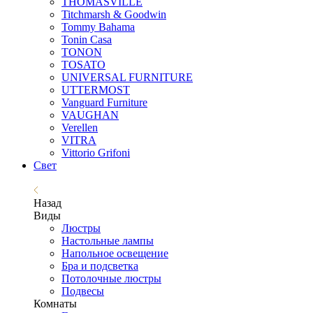
THOMASVILLE
Titchmarsh & Goodwin
Tommy Bahama
Tonin Casa
TONON
TOSATO
UNIVERSAL FURNITURE
UTTERMOST
Vanguard Furniture
VAUGHAN
Verellen
VITRA
Vittorio Grifoni
Свет
Назад
Виды
Люстры
Настольные лампы
Напольное освещение
Бра и подсветка
Потолочные люстры
Подвесы
Комнаты