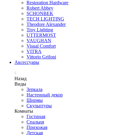
Restoration Hardware
Robert Abbey
SCHONBEK
TECH LIGHTING
Theodore Alexander
Troy Lighting
UTTERMOST
VAUGHAN
Visual Comfort
VITRA
Vittorio Grifoni
Аксессуары
Назад
Виды
Зеркала
Настенный декор
Ширмы
Скульптуры
Комнаты
Гостиная
Спальня
Прихожая
Детская