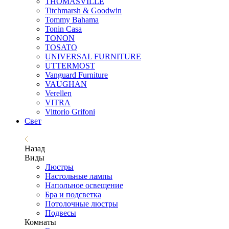
THOMASVILLE
Titchmarsh & Goodwin
Tommy Bahama
Tonin Casa
TONON
TOSATO
UNIVERSAL FURNITURE
UTTERMOST
Vanguard Furniture
VAUGHAN
Verellen
VITRA
Vittorio Grifoni
Свет
Назад
Виды
Люстры
Настольные лампы
Напольное освещение
Бра и подсветка
Потолочные люстры
Подвесы
Комнаты