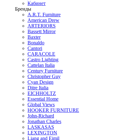
Кабинет
Бренды
A.R.T. Furniture
American Drew
ARTERIORS
Bassett Mirror
Baxter
Bonaldo
Cantori
CARACOLE
Castro Lighting
Cattelan Italia
Century Furniture
Christopher Guy
Cyan Design
Ditre Italia
EICHHOLTZ
Essential Home
Global Views
HOOKER FURNITURE
John-Richard
Jonathan Charles
LASKASAS
LEXINGTON
Liang and Eimil