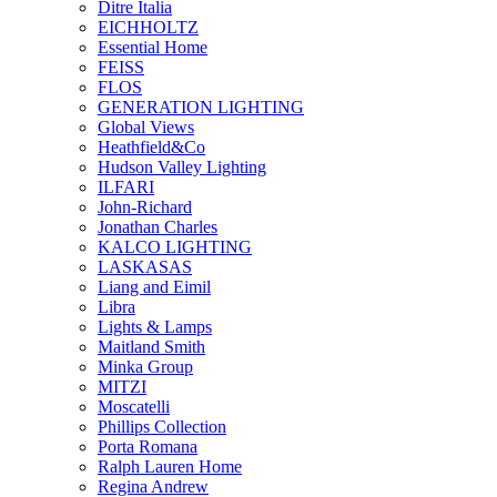
Ditre Italia
EICHHOLTZ
Essential Home
FEISS
FLOS
GENERATION LIGHTING
Global Views
Heathfield&Co
Hudson Valley Lighting
ILFARI
John-Richard
Jonathan Charles
KALCO LIGHTING
LASKASAS
Liang and Eimil
Libra
Lights & Lamps
Maitland Smith
Minka Group
MITZI
Moscatelli
Phillips Collection
Porta Romana
Ralph Lauren Home
Regina Andrew