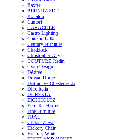
Baxter
BERNHARDT
Bonaldo
Cantori
CARACOLE
Castro Lighting
Cattelan Italia
Century Furniture
Chaddock
Christopher Guy
COUTURE Jardin
Cyan Design
Désirée
Dessau Home
Distinctive Chesterfields
Ditre Italia
DURESTA
EICHHOLTZ
Essential Home
Fine Furniture
FRAG
Global Views
Hickory Chair
Hickory White