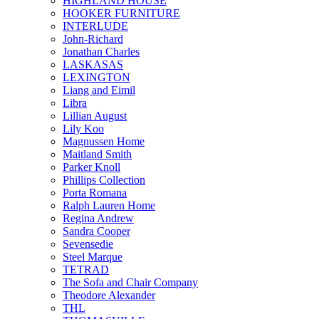
HIGHLAND HOUSE
HOOKER FURNITURE
INTERLUDE
John-Richard
Jonathan Charles
LASKASAS
LEXINGTON
Liang and Eimil
Libra
Lillian August
Lily Koo
Magnussen Home
Maitland Smith
Parker Knoll
Phillips Collection
Porta Romana
Ralph Lauren Home
Regina Andrew
Sandra Cooper
Sevensedie
Steel Marque
TETRAD
The Sofa and Chair Company
Theodore Alexander
THL