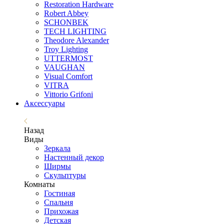
Restoration Hardware
Robert Abbey
SCHONBEK
TECH LIGHTING
Theodore Alexander
Troy Lighting
UTTERMOST
VAUGHAN
Visual Comfort
VITRA
Vittorio Grifoni
Аксессуары
Назад
Виды
Зеркала
Настенный декор
Ширмы
Скульптуры
Комнаты
Гостиная
Спальня
Прихожая
Детская