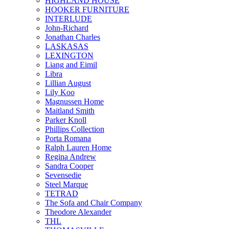
HIGHLAND HOUSE
HOOKER FURNITURE
INTERLUDE
John-Richard
Jonathan Charles
LASKASAS
LEXINGTON
Liang and Eimil
Libra
Lillian August
Lily Koo
Magnussen Home
Maitland Smith
Parker Knoll
Phillips Collection
Porta Romana
Ralph Lauren Home
Regina Andrew
Sandra Cooper
Sevensedie
Steel Marque
TETRAD
The Sofa and Chair Company
Theodore Alexander
THL