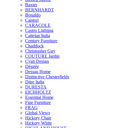
Baxter
BERNHARDT
Bonaldo
Cantori
CARACOLE
Castro Lighting
Cattelan Italia
Century Furniture
Chaddock
Christopher Guy
COUTURE Jardin
Cyan Design
Désirée
Dessau Home
Distinctive Chesterfields
Ditre Italia
DURESTA
EICHHOLTZ
Essential Home
Fine Furniture
FRAG
Global Views
Hickory Chair
Hickory White