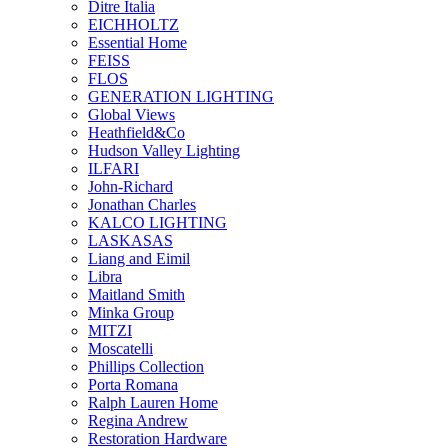
Ditre Italia
EICHHOLTZ
Essential Home
FEISS
FLOS
GENERATION LIGHTING
Global Views
Heathfield&Co
Hudson Valley Lighting
ILFARI
John-Richard
Jonathan Charles
KALCO LIGHTING
LASKASAS
Liang and Eimil
Libra
Maitland Smith
Minka Group
MITZI
Moscatelli
Phillips Collection
Porta Romana
Ralph Lauren Home
Regina Andrew
Restoration Hardware