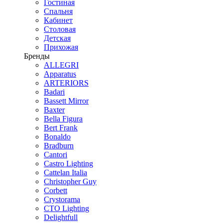
Гостиная
Спальня
Кабинет
Столовая
Детская
Прихожая
Бренды
ALLEGRI
Apparatus
ARTERIORS
Badari
Bassett Mirror
Baxter
Bella Figura
Bert Frank
Bonaldo
Bradburn
Cantori
Castro Lighting
Cattelan Italia
Christopher Guy
Corbett
Crystorama
CTO Lighting
Delightfull