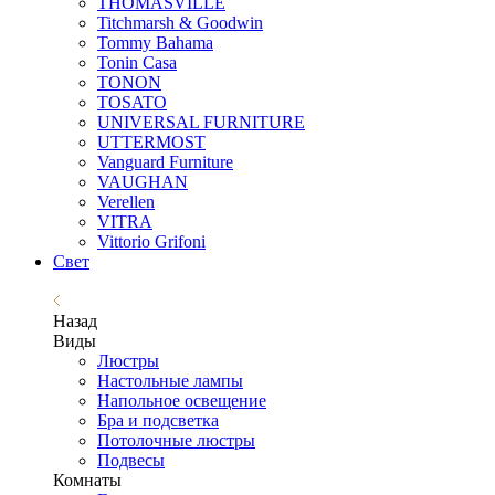
THOMASVILLE
Titchmarsh & Goodwin
Tommy Bahama
Tonin Casa
TONON
TOSATO
UNIVERSAL FURNITURE
UTTERMOST
Vanguard Furniture
VAUGHAN
Verellen
VITRA
Vittorio Grifoni
Свет
Назад
Виды
Люстры
Настольные лампы
Напольное освещение
Бра и подсветка
Потолочные люстры
Подвесы
Комнаты