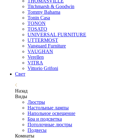
THOMASVILLE
Titchmarsh & Goodwin
Tommy Bahama
Tonin Casa
TONON
TOSATO
UNIVERSAL FURNITURE
UTTERMOST
Vanguard Furniture
VAUGHAN
Verellen
VITRA
Vittorio Grifoni
Свет
Назад
Виды
Люстры
Настольные лампы
Напольное освещение
Бра и подсветка
Потолочные люстры
Подвесы
Комнаты