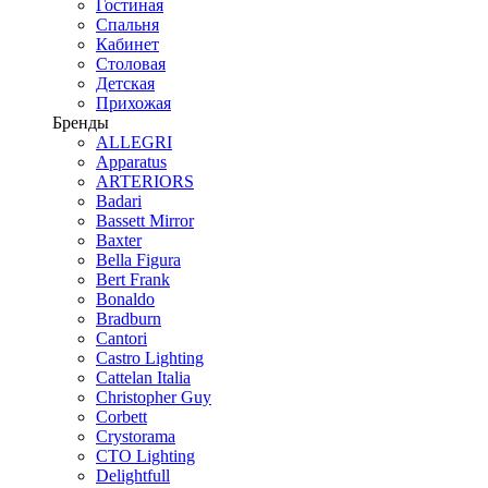
Гостиная
Спальня
Кабинет
Столовая
Детская
Прихожая
Бренды
ALLEGRI
Apparatus
ARTERIORS
Badari
Bassett Mirror
Baxter
Bella Figura
Bert Frank
Bonaldo
Bradburn
Cantori
Castro Lighting
Cattelan Italia
Christopher Guy
Corbett
Crystorama
CTO Lighting
Delightfull