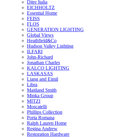
Ditre Italia
EICHHOLTZ
Essential Home
FEISS
FLOS
GENERATION LIGHTING
Global Views
Heathfield&Co
Hudson Valley Lighting
ILFARI
John-Richard
Jonathan Charles
KALCO LIGHTING
LASKASAS
Liang and Eimil
Libra
Maitland Smith
Minka Group
MITZI
Moscatelli
Phillips Collection
Porta Romana
Ralph Lauren Home
Regina Andrew
Restoration Hardware