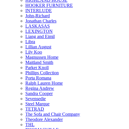
HIGHLAND HOUSE
HOOKER FURNITURE
INTERLUDE
John-Richard
Jonathan Charles
LASKASAS
LEXINGTON
Liang and Eimil
Libra
Lillian August
Lily Koo
Magnussen Home
Maitland Smith
Parker Knoll
Phillips Collection
Porta Romana
Ralph Lauren Home
Regina Andrew
Sandra Cooper
Sevensedie
Steel Marque
TETRAD
The Sofa and Chair Company
Theodore Alexander
THL