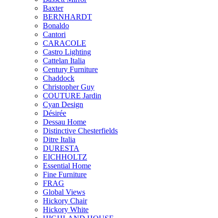
Baxter
BERNHARDT
Bonaldo
Cantori
CARACOLE
Castro Lighting
Cattelan Italia
Century Furniture
Chaddock
Christopher Guy
COUTURE Jardin
Cyan Design
Désirée
Dessau Home
Distinctive Chesterfields
Ditre Italia
DURESTA
EICHHOLTZ
Essential Home
Fine Furniture
FRAG
Global Views
Hickory Chair
Hickory White