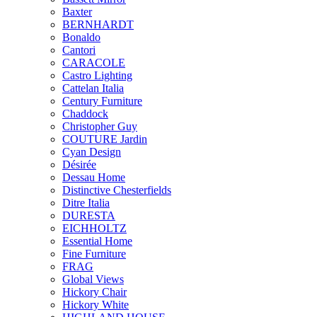
Baxter
BERNHARDT
Bonaldo
Cantori
CARACOLE
Castro Lighting
Cattelan Italia
Century Furniture
Chaddock
Christopher Guy
COUTURE Jardin
Cyan Design
Désirée
Dessau Home
Distinctive Chesterfields
Ditre Italia
DURESTA
EICHHOLTZ
Essential Home
Fine Furniture
FRAG
Global Views
Hickory Chair
Hickory White