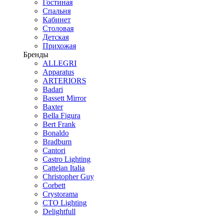
Гостиная
Спальня
Кабинет
Столовая
Детская
Прихожая
Бренды
ALLEGRI
Apparatus
ARTERIORS
Badari
Bassett Mirror
Baxter
Bella Figura
Bert Frank
Bonaldo
Bradburn
Cantori
Castro Lighting
Cattelan Italia
Christopher Guy
Corbett
Crystorama
CTO Lighting
Delightfull