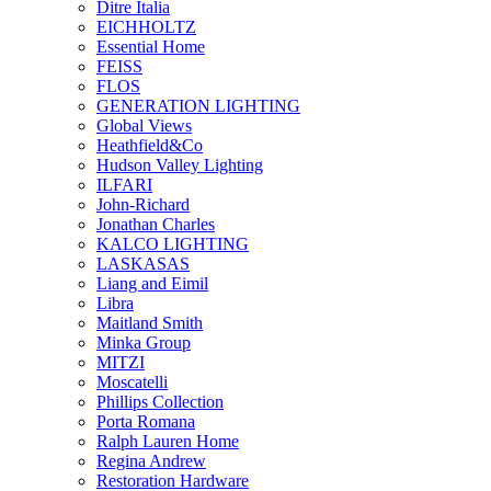
Ditre Italia
EICHHOLTZ
Essential Home
FEISS
FLOS
GENERATION LIGHTING
Global Views
Heathfield&Co
Hudson Valley Lighting
ILFARI
John-Richard
Jonathan Charles
KALCO LIGHTING
LASKASAS
Liang and Eimil
Libra
Maitland Smith
Minka Group
MITZI
Moscatelli
Phillips Collection
Porta Romana
Ralph Lauren Home
Regina Andrew
Restoration Hardware