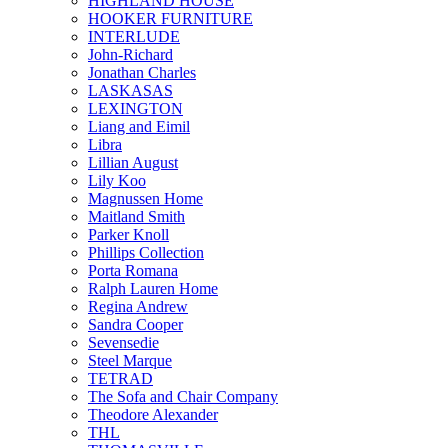
HIGHLAND HOUSE
HOOKER FURNITURE
INTERLUDE
John-Richard
Jonathan Charles
LASKASAS
LEXINGTON
Liang and Eimil
Libra
Lillian August
Lily Koo
Magnussen Home
Maitland Smith
Parker Knoll
Phillips Collection
Porta Romana
Ralph Lauren Home
Regina Andrew
Sandra Cooper
Sevensedie
Steel Marque
TETRAD
The Sofa and Chair Company
Theodore Alexander
THL