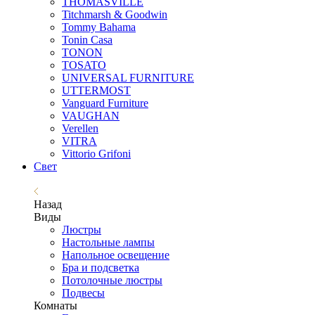
THOMASVILLE
Titchmarsh & Goodwin
Tommy Bahama
Tonin Casa
TONON
TOSATO
UNIVERSAL FURNITURE
UTTERMOST
Vanguard Furniture
VAUGHAN
Verellen
VITRA
Vittorio Grifoni
Свет
Назад
Виды
Люстры
Настольные лампы
Напольное освещение
Бра и подсветка
Потолочные люстры
Подвесы
Комнаты