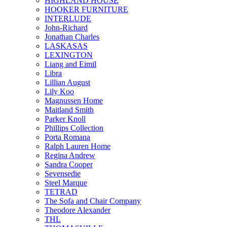
HIGHLAND HOUSE
HOOKER FURNITURE
INTERLUDE
John-Richard
Jonathan Charles
LASKASAS
LEXINGTON
Liang and Eimil
Libra
Lillian August
Lily Koo
Magnussen Home
Maitland Smith
Parker Knoll
Phillips Collection
Porta Romana
Ralph Lauren Home
Regina Andrew
Sandra Cooper
Sevensedie
Steel Marque
TETRAD
The Sofa and Chair Company
Theodore Alexander
THL