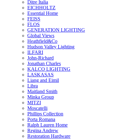
Ditre Italia
EICHHOLTZ
Essential Home
FEISS
FLOS
GENERATION LIGHTING
Global Views
Heathfield&Co
Hudson Valley Lighting
ILFARI
John-Richard
Jonathan Charles
KALCO LIGHTING
LASKASAS
Liang and Eimil
Libra
Maitland Smith
Minka Group
MITZI
Moscatelli
Phillips Collection
Porta Romana
Ralph Lauren Home
Regina Andrew
Restoration Hardware