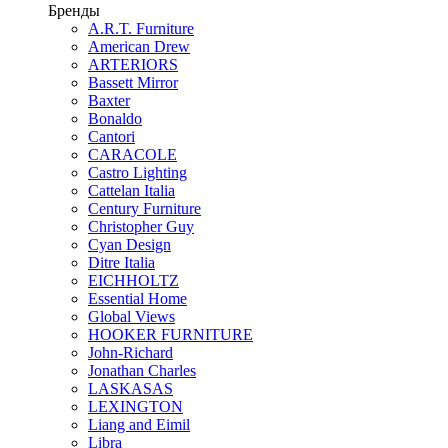
Бренды
A.R.T. Furniture
American Drew
ARTERIORS
Bassett Mirror
Baxter
Bonaldo
Cantori
CARACOLE
Castro Lighting
Cattelan Italia
Century Furniture
Christopher Guy
Cyan Design
Ditre Italia
EICHHOLTZ
Essential Home
Global Views
HOOKER FURNITURE
John-Richard
Jonathan Charles
LASKASAS
LEXINGTON
Liang and Eimil
Libra