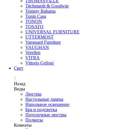
THOMASVILLE
Titchmarsh & Goodwin
Tommy Bahama
Tonin Casa
TONON
TOSATO
UNIVERSAL FURNITURE
UTTERMOST
Vanguard Furniture
VAUGHAN
Verellen
VITRA
Vittorio Grifoni
Свет
Назад
Виды
Люстры
Настольные лампы
Напольное освещение
Бра и подсветка
Потолочные люстры
Подвесы
Комнаты