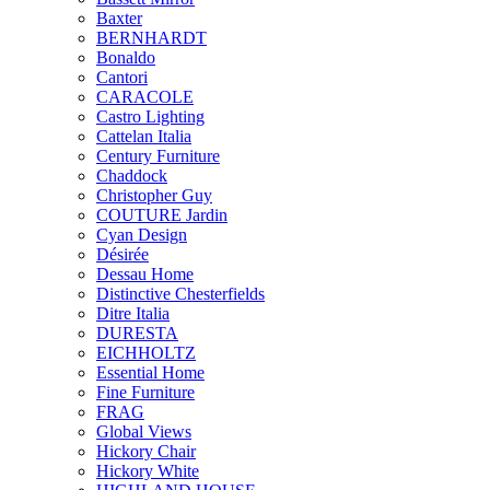
Baxter
BERNHARDT
Bonaldo
Cantori
CARACOLE
Castro Lighting
Cattelan Italia
Century Furniture
Chaddock
Christopher Guy
COUTURE Jardin
Cyan Design
Désirée
Dessau Home
Distinctive Chesterfields
Ditre Italia
DURESTA
EICHHOLTZ
Essential Home
Fine Furniture
FRAG
Global Views
Hickory Chair
Hickory White