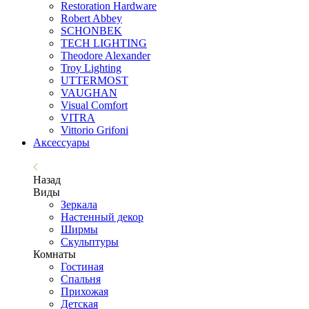
Restoration Hardware
Robert Abbey
SCHONBEK
TECH LIGHTING
Theodore Alexander
Troy Lighting
UTTERMOST
VAUGHAN
Visual Comfort
VITRA
Vittorio Grifoni
Аксессуары
Назад
Виды
Зеркала
Настенный декор
Ширмы
Скульптуры
Комнаты
Гостиная
Спальня
Прихожая
Детская