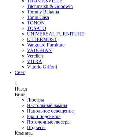
THOMASVILLE
Titchmarsh & Goodwin
Tommy Bahama
Tonin Casa
TONON
TOSATO
UNIVERSAL FURNITURE
UTTERMOST
Vanguard Furniture
VAUGHAN
Verellen
VITRA
Vittorio Grifoni
Свет
Назад
Виды
Люстры
Настольные лампы
Напольное освещение
Бра и подсветка
Потолочные люстры
Подвесы
Комнаты