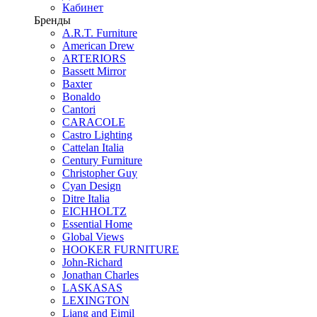
Кабинет
Бренды
A.R.T. Furniture
American Drew
ARTERIORS
Bassett Mirror
Baxter
Bonaldo
Cantori
CARACOLE
Castro Lighting
Cattelan Italia
Century Furniture
Christopher Guy
Cyan Design
Ditre Italia
EICHHOLTZ
Essential Home
Global Views
HOOKER FURNITURE
John-Richard
Jonathan Charles
LASKASAS
LEXINGTON
Liang and Eimil