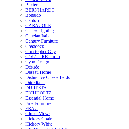
Baxter
BERNHARDT
Bonaldo
Cantori
CARACOLE
Castro Lighting
Cattelan Italia
Century Furniture
Chaddock
Christopher Guy
COUTURE Jardin
Cyan Design
Désirée
Dessau Home
Distinctive Chesterfields
Ditre Italia
DURESTA
EICHHOLTZ
Essential Home
Fine Furniture
FRAG
Global Views
Hickory Chair
Hickory White