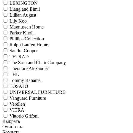
LEXINGTON
Liang and Eimil
Lillian August
Lily Koo
Magnussen Home
Parker Knoll
Phillips Collection
Ralph Lauren Home
Sandra Cooper
TETRAD
The Sofa and Chair Company
Theodore Alexander
THL
Tommy Bahama
TOSATO
UNIVERSAL FURNITURE
Vanguard Furniture
Verellen
VITRA
Vittorio Grifoni
Выбрать
Очистить
Комната