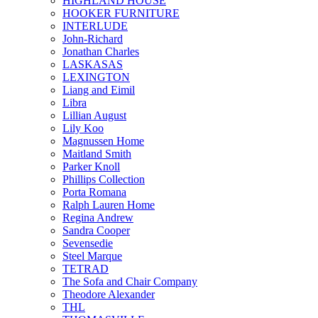
HIGHLAND HOUSE
HOOKER FURNITURE
INTERLUDE
John-Richard
Jonathan Charles
LASKASAS
LEXINGTON
Liang and Eimil
Libra
Lillian August
Lily Koo
Magnussen Home
Maitland Smith
Parker Knoll
Phillips Collection
Porta Romana
Ralph Lauren Home
Regina Andrew
Sandra Cooper
Sevensedie
Steel Marque
TETRAD
The Sofa and Chair Company
Theodore Alexander
THL