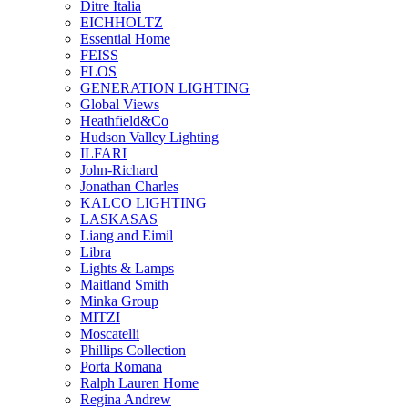
Ditre Italia
EICHHOLTZ
Essential Home
FEISS
FLOS
GENERATION LIGHTING
Global Views
Heathfield&Co
Hudson Valley Lighting
ILFARI
John-Richard
Jonathan Charles
KALCO LIGHTING
LASKASAS
Liang and Eimil
Libra
Lights & Lamps
Maitland Smith
Minka Group
MITZI
Moscatelli
Phillips Collection
Porta Romana
Ralph Lauren Home
Regina Andrew