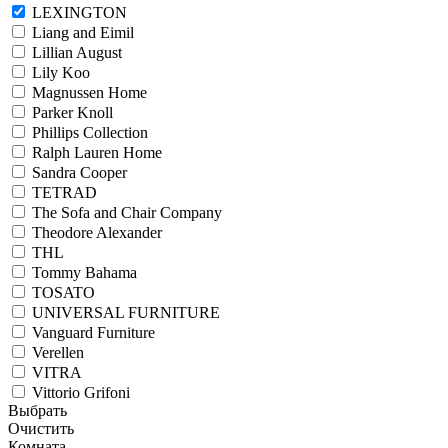
LEXINGTON
Liang and Eimil
Lillian August
Lily Koo
Magnussen Home
Parker Knoll
Phillips Collection
Ralph Lauren Home
Sandra Cooper
TETRAD
The Sofa and Chair Company
Theodore Alexander
THL
Tommy Bahama
TOSATO
UNIVERSAL FURNITURE
Vanguard Furniture
Verellen
VITRA
Vittorio Grifoni
Выбрать
Очистить
Комната