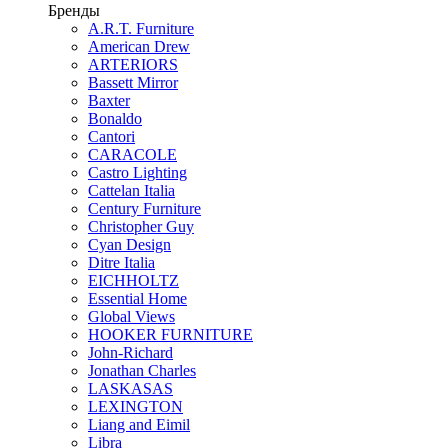
Бренды
A.R.T. Furniture
American Drew
ARTERIORS
Bassett Mirror
Baxter
Bonaldo
Cantori
CARACOLE
Castro Lighting
Cattelan Italia
Century Furniture
Christopher Guy
Cyan Design
Ditre Italia
EICHHOLTZ
Essential Home
Global Views
HOOKER FURNITURE
John-Richard
Jonathan Charles
LASKASAS
LEXINGTON
Liang and Eimil
Libra