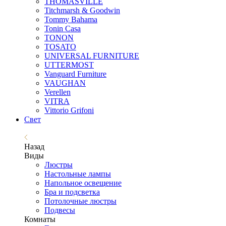
THOMASVILLE
Titchmarsh & Goodwin
Tommy Bahama
Tonin Casa
TONON
TOSATO
UNIVERSAL FURNITURE
UTTERMOST
Vanguard Furniture
VAUGHAN
Verellen
VITRA
Vittorio Grifoni
Свет
Назад
Виды
Люстры
Настольные лампы
Напольное освещение
Бра и подсветка
Потолочные люстры
Подвесы
Комнаты