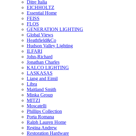
Ditre Italia
EICHHOLTZ
Essential Home
FEISS
FLOS
GENERATION LIGHTING
Global Views
Heathfield&Co
Hudson Valley Lighting
ILFARI
John-Richard
Jonathan Charles
KALCO LIGHTING
LASKASAS
Liang and Eimil
Libra
Maitland Smith
Minka Group
MITZI
Moscatelli
Phillips Collection
Porta Romana
Ralph Lauren Home
Regina Andrew
Restoration Hardware