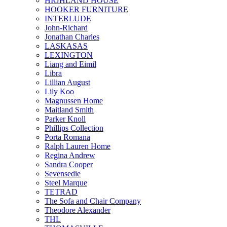
HIGHLAND HOUSE
HOOKER FURNITURE
INTERLUDE
John-Richard
Jonathan Charles
LASKASAS
LEXINGTON
Liang and Eimil
Libra
Lillian August
Lily Koo
Magnussen Home
Maitland Smith
Parker Knoll
Phillips Collection
Porta Romana
Ralph Lauren Home
Regina Andrew
Sandra Cooper
Sevensedie
Steel Marque
TETRAD
The Sofa and Chair Company
Theodore Alexander
THL