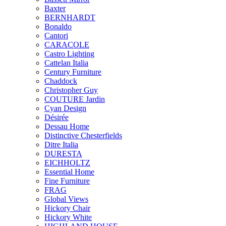
Baxter
BERNHARDT
Bonaldo
Cantori
CARACOLE
Castro Lighting
Cattelan Italia
Century Furniture
Chaddock
Christopher Guy
COUTURE Jardin
Cyan Design
Désirée
Dessau Home
Distinctive Chesterfields
Ditre Italia
DURESTA
EICHHOLTZ
Essential Home
Fine Furniture
FRAG
Global Views
Hickory Chair
Hickory White