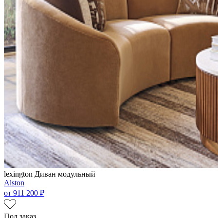
lexington
Диван модульный
Alston
от
911 200 ₽
Под заказ