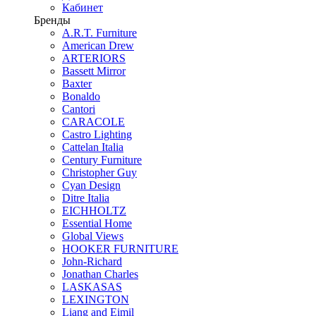
Кабинет
Бренды
A.R.T. Furniture
American Drew
ARTERIORS
Bassett Mirror
Baxter
Bonaldo
Cantori
CARACOLE
Castro Lighting
Cattelan Italia
Century Furniture
Christopher Guy
Cyan Design
Ditre Italia
EICHHOLTZ
Essential Home
Global Views
HOOKER FURNITURE
John-Richard
Jonathan Charles
LASKASAS
LEXINGTON
Liang and Eimil