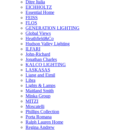
Ditre Italia
EICHHOLTZ
Essential Home
FEISS
FLOS
GENERATION LIGHTING
Global Views
Heathfield&Co
Hudson Valley Lighting
ILFARI
John-Richard
Jonathan Charles
KALCO LIGHTING
LASKASAS
Liang and Eimil
Libra
Lights & Lamps
Maitland Smith
Minka Group
MITZI
Moscatelli
Phillips Collection
Porta Romana
Ralph Lauren Home
Regina Andrew