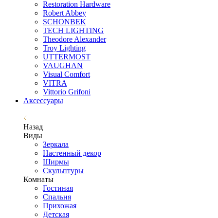
Restoration Hardware
Robert Abbey
SCHONBEK
TECH LIGHTING
Theodore Alexander
Troy Lighting
UTTERMOST
VAUGHAN
Visual Comfort
VITRA
Vittorio Grifoni
Аксессуары
Назад
Виды
Зеркала
Настенный декор
Ширмы
Скульптуры
Комнаты
Гостиная
Спальня
Прихожая
Детская