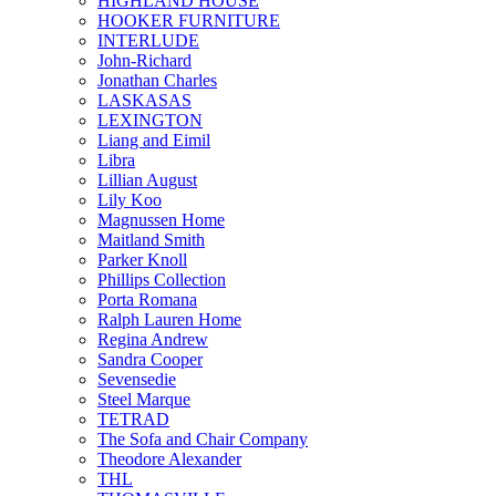
HIGHLAND HOUSE
HOOKER FURNITURE
INTERLUDE
John-Richard
Jonathan Charles
LASKASAS
LEXINGTON
Liang and Eimil
Libra
Lillian August
Lily Koo
Magnussen Home
Maitland Smith
Parker Knoll
Phillips Collection
Porta Romana
Ralph Lauren Home
Regina Andrew
Sandra Cooper
Sevensedie
Steel Marque
TETRAD
The Sofa and Chair Company
Theodore Alexander
THL