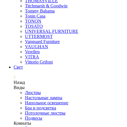
THOMASVILLE
Titchmarsh & Goodwin
Tommy Bahama
Tonin Casa
TONON
TOSATO
UNIVERSAL FURNITURE
UTTERMOST
Vanguard Furniture
VAUGHAN
Verellen
VITRA
Vittorio Grifoni
Свет
Назад
Виды
Люстры
Настольные лампы
Напольное освещение
Бра и подсветка
Потолочные люстры
Подвесы
Комнаты