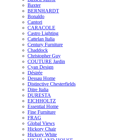
Baxter
BERNHARDT
Bonaldo
Cantori
CARACOLE
Castro Lighting
Cattelan Italia
Century Furniture
Chaddock
Christopher Guy
COUTURE Jardin
Cyan Design
Désirée
Dessau Home
Distinctive Chesterfields
Ditre Italia
DURESTA
EICHHOLTZ
Essential Home
Fine Furniture
FRAG
Global Views
Hickory Chair
Hickory White