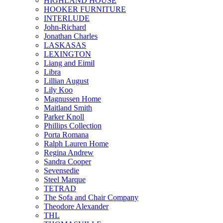
HIGHLAND HOUSE
HOOKER FURNITURE
INTERLUDE
John-Richard
Jonathan Charles
LASKASAS
LEXINGTON
Liang and Eimil
Libra
Lillian August
Lily Koo
Magnussen Home
Maitland Smith
Parker Knoll
Phillips Collection
Porta Romana
Ralph Lauren Home
Regina Andrew
Sandra Cooper
Sevensedie
Steel Marque
TETRAD
The Sofa and Chair Company
Theodore Alexander
THL