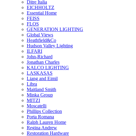
Ditre Italia
EICHHOLTZ
Essential Home
FEISS
FLOS
GENERATION LIGHTING
Global Views
Heathfield&Co
Hudson Valley Lighting
ILFARI
John-Richard
Jonathan Charles
KALCO LIGHTING
LASKASAS
Liang and Eimil
Libra
Maitland Smith
Minka Group
MITZI
Moscatelli
Phillips Collection
Porta Romana
Ralph Lauren Home
Regina Andrew
Restoration Hardware