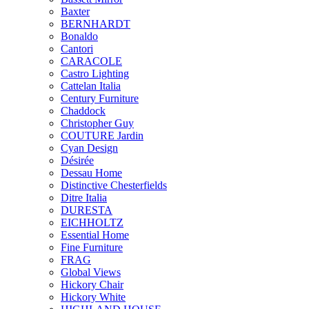
Baxter
BERNHARDT
Bonaldo
Cantori
CARACOLE
Castro Lighting
Cattelan Italia
Century Furniture
Chaddock
Christopher Guy
COUTURE Jardin
Cyan Design
Désirée
Dessau Home
Distinctive Chesterfields
Ditre Italia
DURESTA
EICHHOLTZ
Essential Home
Fine Furniture
FRAG
Global Views
Hickory Chair
Hickory White