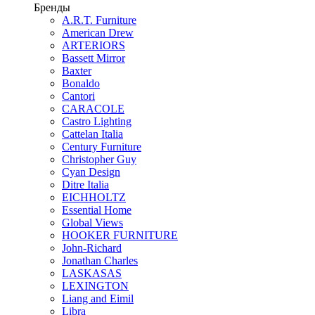
Бренды
A.R.T. Furniture
American Drew
ARTERIORS
Bassett Mirror
Baxter
Bonaldo
Cantori
CARACOLE
Castro Lighting
Cattelan Italia
Century Furniture
Christopher Guy
Cyan Design
Ditre Italia
EICHHOLTZ
Essential Home
Global Views
HOOKER FURNITURE
John-Richard
Jonathan Charles
LASKASAS
LEXINGTON
Liang and Eimil
Libra