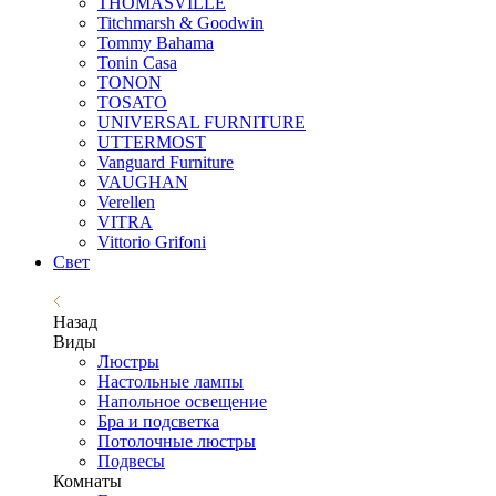
THOMASVILLE
Titchmarsh & Goodwin
Tommy Bahama
Tonin Casa
TONON
TOSATO
UNIVERSAL FURNITURE
UTTERMOST
Vanguard Furniture
VAUGHAN
Verellen
VITRA
Vittorio Grifoni
Свет
Назад
Виды
Люстры
Настольные лампы
Напольное освещение
Бра и подсветка
Потолочные люстры
Подвесы
Комнаты