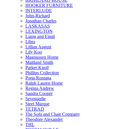
HIGHLAND HOUSE
HOOKER FURNITURE
INTERLUDE
John-Richard
Jonathan Charles
LASKASAS
LEXINGTON
Liang and Eimil
Libra
Lillian August
Lily Koo
Magnussen Home
Maitland Smith
Parker Knoll
Phillips Collection
Porta Romana
Ralph Lauren Home
Regina Andrew
Sandra Cooper
Sevensedie
Steel Marque
TETRAD
The Sofa and Chair Company
Theodore Alexander
THL