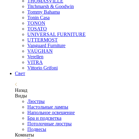
THOMASVILLE
Titchmarsh & Goodwin
Tommy Bahama
Tonin Casa
TONON
TOSATO
UNIVERSAL FURNITURE
UTTERMOST
Vanguard Furniture
VAUGHAN
Verellen
VITRA
Vittorio Grifoni
Свет
Назад
Виды
Люстры
Настольные лампы
Напольное освещение
Бра и подсветка
Потолочные люстры
Подвесы
Комнаты