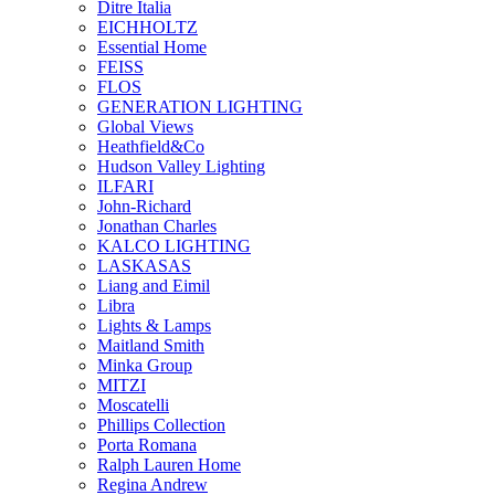
Ditre Italia
EICHHOLTZ
Essential Home
FEISS
FLOS
GENERATION LIGHTING
Global Views
Heathfield&Co
Hudson Valley Lighting
ILFARI
John-Richard
Jonathan Charles
KALCO LIGHTING
LASKASAS
Liang and Eimil
Libra
Lights & Lamps
Maitland Smith
Minka Group
MITZI
Moscatelli
Phillips Collection
Porta Romana
Ralph Lauren Home
Regina Andrew