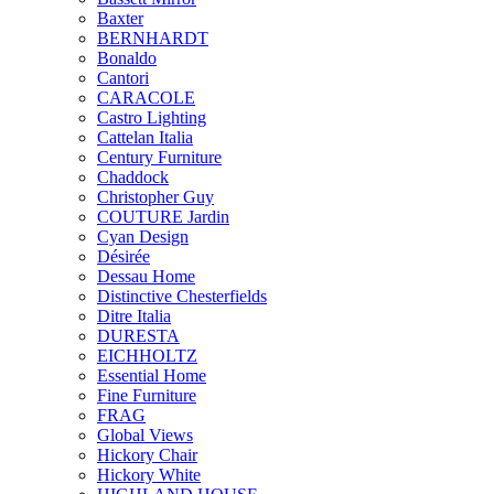
Baxter
BERNHARDT
Bonaldo
Cantori
CARACOLE
Castro Lighting
Cattelan Italia
Century Furniture
Chaddock
Christopher Guy
COUTURE Jardin
Cyan Design
Désirée
Dessau Home
Distinctive Chesterfields
Ditre Italia
DURESTA
EICHHOLTZ
Essential Home
Fine Furniture
FRAG
Global Views
Hickory Chair
Hickory White