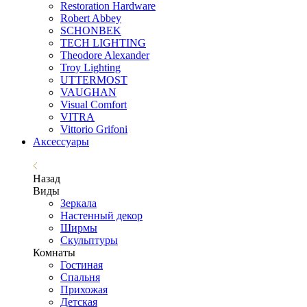
Restoration Hardware
Robert Abbey
SCHONBEK
TECH LIGHTING
Theodore Alexander
Troy Lighting
UTTERMOST
VAUGHAN
Visual Comfort
VITRA
Vittorio Grifoni
Аксессуары
Назад
Виды
Зеркала
Настенный декор
Ширмы
Скульптуры
Комнаты
Гостиная
Спальня
Прихожая
Детская