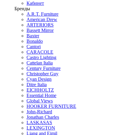
Кабинет
Бренды
A.R.T. Furniture
American Drew
ARTERIORS
Bassett Mirror
Baxter
Bonaldo
Cantori
CARACOLE
Castro Lighting
Cattelan Italia
Century Furniture
Christopher Guy
Cyan Design
Ditre Italia
EICHHOLTZ
Essential Home
Global Views
HOOKER FURNITURE
John-Richard
Jonathan Charles
LASKASAS
LEXINGTON
Liang and Eimil