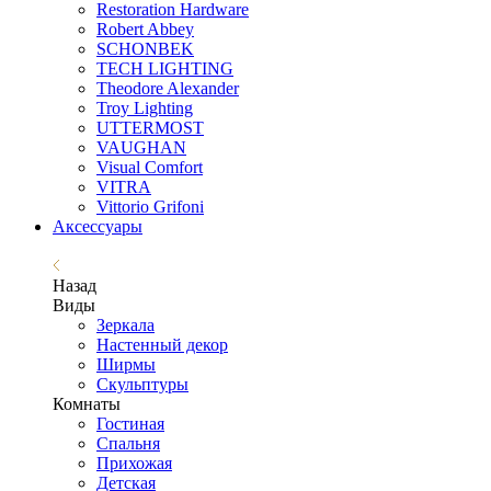
Restoration Hardware
Robert Abbey
SCHONBEK
TECH LIGHTING
Theodore Alexander
Troy Lighting
UTTERMOST
VAUGHAN
Visual Comfort
VITRA
Vittorio Grifoni
Аксессуары
Назад
Виды
Зеркала
Настенный декор
Ширмы
Скульптуры
Комнаты
Гостиная
Спальня
Прихожая
Детская