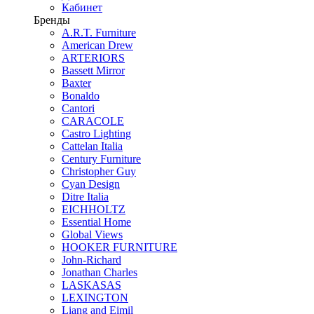
Кабинет
Бренды
A.R.T. Furniture
American Drew
ARTERIORS
Bassett Mirror
Baxter
Bonaldo
Cantori
CARACOLE
Castro Lighting
Cattelan Italia
Century Furniture
Christopher Guy
Cyan Design
Ditre Italia
EICHHOLTZ
Essential Home
Global Views
HOOKER FURNITURE
John-Richard
Jonathan Charles
LASKASAS
LEXINGTON
Liang and Eimil