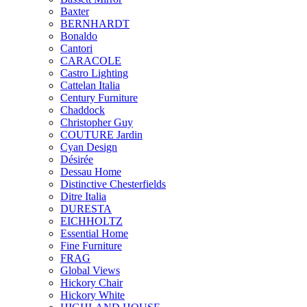
Baxter
BERNHARDT
Bonaldo
Cantori
CARACOLE
Castro Lighting
Cattelan Italia
Century Furniture
Chaddock
Christopher Guy
COUTURE Jardin
Cyan Design
Désirée
Dessau Home
Distinctive Chesterfields
Ditre Italia
DURESTA
EICHHOLTZ
Essential Home
Fine Furniture
FRAG
Global Views
Hickory Chair
Hickory White