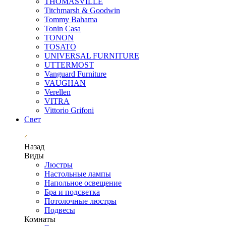
THOMASVILLE
Titchmarsh & Goodwin
Tommy Bahama
Tonin Casa
TONON
TOSATO
UNIVERSAL FURNITURE
UTTERMOST
Vanguard Furniture
VAUGHAN
Verellen
VITRA
Vittorio Grifoni
Свет
Назад
Виды
Люстры
Настольные лампы
Напольное освещение
Бра и подсветка
Потолочные люстры
Подвесы
Комнаты