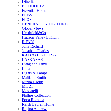
Ditre Italia
EICHHOLTZ
Essential Home
FEISS
FLOS
GENERATION LIGHTING
Global Views
Heathfield&Co
Hudson Valley Lighting
ILFARI
John-Richard
Jonathan Charles
KALCO LIGHTING
LASKASAS
Liang and Eimil
Libra
Lights & Lamps
Maitland Smith
Minka Group
MITZI
Moscatelli
Phillips Collection
Porta Romana
Ralph Lauren Home
Regina Andrew