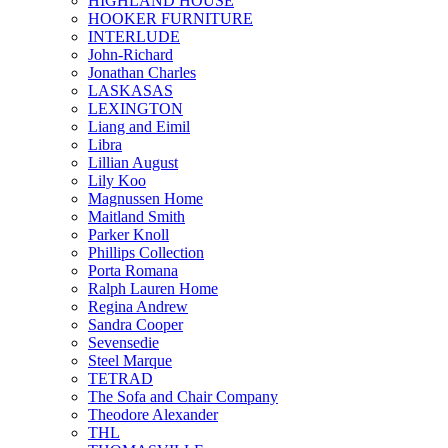
HIGHLAND HOUSE
HOOKER FURNITURE
INTERLUDE
John-Richard
Jonathan Charles
LASKASAS
LEXINGTON
Liang and Eimil
Libra
Lillian August
Lily Koo
Magnussen Home
Maitland Smith
Parker Knoll
Phillips Collection
Porta Romana
Ralph Lauren Home
Regina Andrew
Sandra Cooper
Sevensedie
Steel Marque
TETRAD
The Sofa and Chair Company
Theodore Alexander
THL