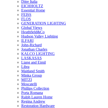
Ditre Italia
EICHHOLTZ
Essential Home
FEISS
FLOS
GENERATION LIGHTING
Global Views
Heathfield&Co
Hudson Valley Lighting
ILFARI
John-Richard
Jonathan Charles
KALCO LIGHTING
LASKASAS
Liang and Eimil
Libra
Maitland Smith
Minka Group
MITZI
Moscatelli
Phillips Collection
Porta Romana
Ralph Lauren Home
Regina Andrew
Restoration Hardware