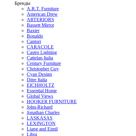
Бренды
A.R.T. Furniture
American Drew
ARTERIORS
Bassett Mirror
Baxter
Bonaldo
Cantori
CARACOLE
Castro Lighting
Cattelan Italia
Century Furniture
Christopher Guy
Cyan Design
Ditre Italia
EICHHOLTZ
Essential Home
Global Views
HOOKER FURNITURE
John-Richard
Jonathan Charles
LASKASAS
LEXINGTON
Liang and Eimil
Libra