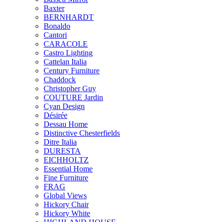
Baxter
BERNHARDT
Bonaldo
Cantori
CARACOLE
Castro Lighting
Cattelan Italia
Century Furniture
Chaddock
Christopher Guy
COUTURE Jardin
Cyan Design
Désirée
Dessau Home
Distinctive Chesterfields
Ditre Italia
DURESTA
EICHHOLTZ
Essential Home
Fine Furniture
FRAG
Global Views
Hickory Chair
Hickory White