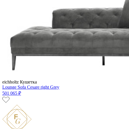
eichholtz
Кушетка
Lounge Sofa Cesare right Grey
501 065 ₽