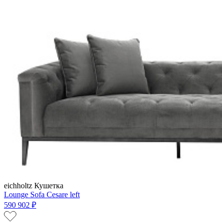
eichholtz
Кушетка
Lounge Sofa Cesare left
590 902 ₽