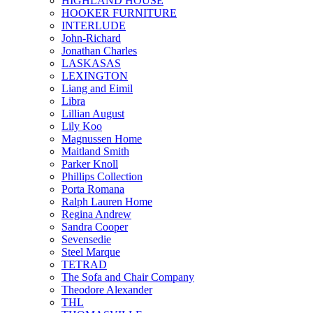
HIGHLAND HOUSE
HOOKER FURNITURE
INTERLUDE
John-Richard
Jonathan Charles
LASKASAS
LEXINGTON
Liang and Eimil
Libra
Lillian August
Lily Koo
Magnussen Home
Maitland Smith
Parker Knoll
Phillips Collection
Porta Romana
Ralph Lauren Home
Regina Andrew
Sandra Cooper
Sevensedie
Steel Marque
TETRAD
The Sofa and Chair Company
Theodore Alexander
THL