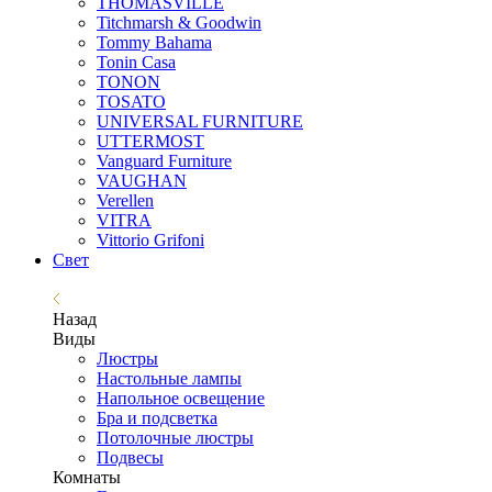
THOMASVILLE
Titchmarsh & Goodwin
Tommy Bahama
Tonin Casa
TONON
TOSATO
UNIVERSAL FURNITURE
UTTERMOST
Vanguard Furniture
VAUGHAN
Verellen
VITRA
Vittorio Grifoni
Свет
Назад
Виды
Люстры
Настольные лампы
Напольное освещение
Бра и подсветка
Потолочные люстры
Подвесы
Комнаты