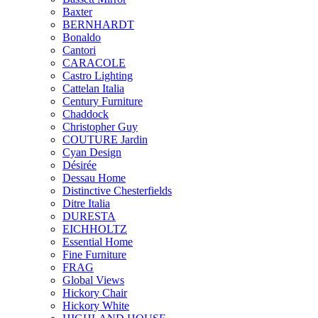
Baxter
BERNHARDT
Bonaldo
Cantori
CARACOLE
Castro Lighting
Cattelan Italia
Century Furniture
Chaddock
Christopher Guy
COUTURE Jardin
Cyan Design
Désirée
Dessau Home
Distinctive Chesterfields
Ditre Italia
DURESTA
EICHHOLTZ
Essential Home
Fine Furniture
FRAG
Global Views
Hickory Chair
Hickory White