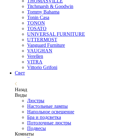
THOMASVILLE
Titchmarsh & Goodwin
Tommy Bahama
Tonin Casa
TONON
TOSATO
UNIVERSAL FURNITURE
UTTERMOST
Vanguard Furniture
VAUGHAN
Verellen
VITRA
Vittorio Grifoni
Свет
Назад
Виды
Люстры
Настольные лампы
Напольное освещение
Бра и подсветка
Потолочные люстры
Подвесы
Комнаты