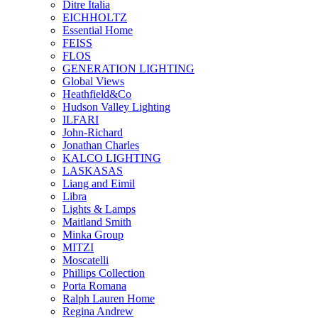
Ditre Italia
EICHHOLTZ
Essential Home
FEISS
FLOS
GENERATION LIGHTING
Global Views
Heathfield&Co
Hudson Valley Lighting
ILFARI
John-Richard
Jonathan Charles
KALCO LIGHTING
LASKASAS
Liang and Eimil
Libra
Lights & Lamps
Maitland Smith
Minka Group
MITZI
Moscatelli
Phillips Collection
Porta Romana
Ralph Lauren Home
Regina Andrew