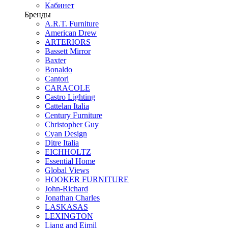
Кабинет
Бренды
A.R.T. Furniture
American Drew
ARTERIORS
Bassett Mirror
Baxter
Bonaldo
Cantori
CARACOLE
Castro Lighting
Cattelan Italia
Century Furniture
Christopher Guy
Cyan Design
Ditre Italia
EICHHOLTZ
Essential Home
Global Views
HOOKER FURNITURE
John-Richard
Jonathan Charles
LASKASAS
LEXINGTON
Liang and Eimil