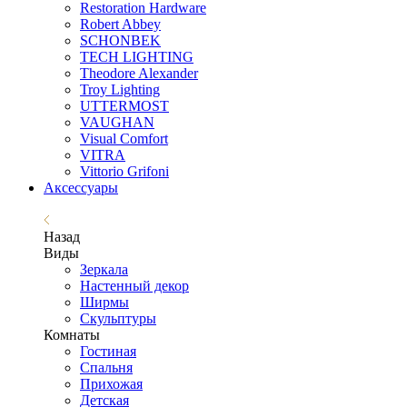
Restoration Hardware
Robert Abbey
SCHONBEK
TECH LIGHTING
Theodore Alexander
Troy Lighting
UTTERMOST
VAUGHAN
Visual Comfort
VITRA
Vittorio Grifoni
Аксессуары
Назад
Виды
Зеркала
Настенный декор
Ширмы
Скульптуры
Комнаты
Гостиная
Спальня
Прихожая
Детская