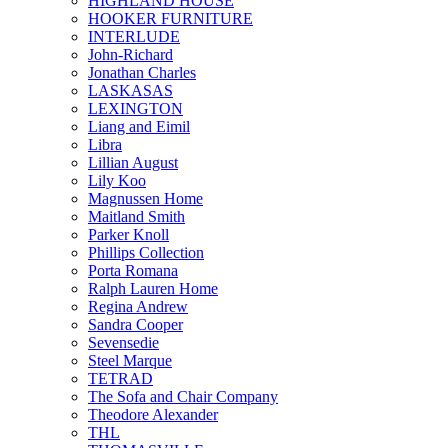
HIGHLAND HOUSE
HOOKER FURNITURE
INTERLUDE
John-Richard
Jonathan Charles
LASKASAS
LEXINGTON
Liang and Eimil
Libra
Lillian August
Lily Koo
Magnussen Home
Maitland Smith
Parker Knoll
Phillips Collection
Porta Romana
Ralph Lauren Home
Regina Andrew
Sandra Cooper
Sevensedie
Steel Marque
TETRAD
The Sofa and Chair Company
Theodore Alexander
THL