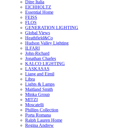
Ditre Italia
EICHHOLTZ
Essential Home
FEISS
FLOS
GENERATION LIGHTING
Global Views
Heathfield&Co
Hudson Valley Lighting
ILFARI
John-Richard
Jonathan Charles
KALCO LIGHTING
LASKASAS
Liang and Eimil
Libra
Lights & Lamps
Maitland Smith
Minka Group
MITZI
Moscatelli
Phillips Collection
Porta Romana
Ralph Lauren Home
Regina Andrew