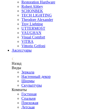
Restoration Hardware
Robert Abbey
SCHONBEK
TECH LIGHTING
Theodore Alexander
Troy Lighting
UTTERMOST
VAUGHAN
Visual Comfort
VITRA
Vittorio Grifoni
Аксессуары
Назад
Виды
Зеркала
Настенный декор
Ширмы
Скульптуры
Комнаты
Гостиная
Спальня
Прихожая
Детская