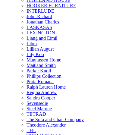
HIGHLAND HOUSE
HOOKER FURNITURE
INTERLUDE
John-Richard
Jonathan Charles
LASKASAS
LEXINGTON
Liang and Eimil
Libra
Lillian August
Lily Koo
Magnussen Home
Maitland Smith
Parker Knoll
Phillips Collection
Porta Romana
Ralph Lauren Home
Regina Andrew
Sandra Cooper
Sevensedie
Steel Marque
TETRAD
The Sofa and Chair Company
Theodore Alexander
THL