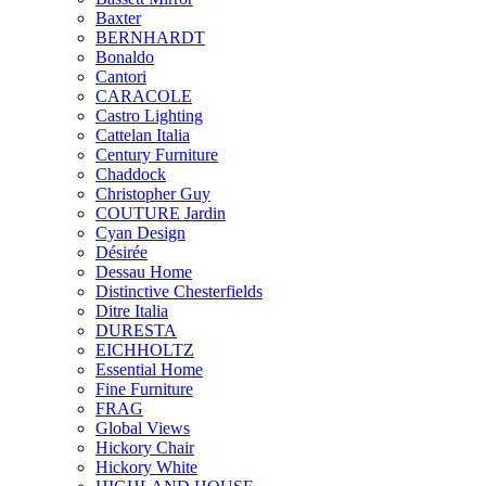
Baxter
BERNHARDT
Bonaldo
Cantori
CARACOLE
Castro Lighting
Cattelan Italia
Century Furniture
Chaddock
Christopher Guy
COUTURE Jardin
Cyan Design
Désirée
Dessau Home
Distinctive Chesterfields
Ditre Italia
DURESTA
EICHHOLTZ
Essential Home
Fine Furniture
FRAG
Global Views
Hickory Chair
Hickory White