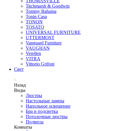
THOMASVILLE
Titchmarsh & Goodwin
Tommy Bahama
Tonin Casa
TONON
TOSATO
UNIVERSAL FURNITURE
UTTERMOST
Vanguard Furniture
VAUGHAN
Verellen
VITRA
Vittorio Grifoni
Свет
Назад
Виды
Люстры
Настольные лампы
Напольное освещение
Бра и подсветка
Потолочные люстры
Подвесы
Комнаты