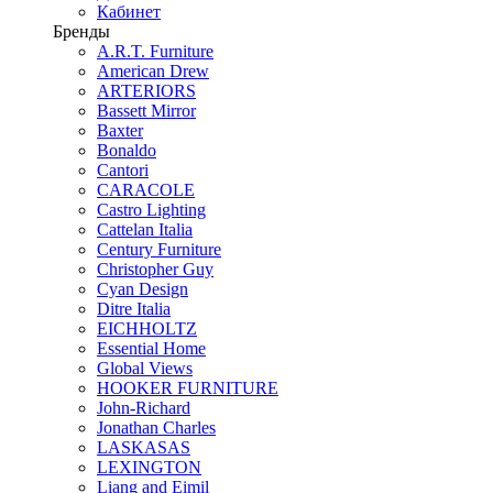
Кабинет
Бренды
A.R.T. Furniture
American Drew
ARTERIORS
Bassett Mirror
Baxter
Bonaldo
Cantori
CARACOLE
Castro Lighting
Cattelan Italia
Century Furniture
Christopher Guy
Cyan Design
Ditre Italia
EICHHOLTZ
Essential Home
Global Views
HOOKER FURNITURE
John-Richard
Jonathan Charles
LASKASAS
LEXINGTON
Liang and Eimil