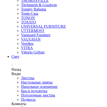
THOMASVILLE
Titchmarsh & Goodwin
Tommy Bahama
Tonin Casa
TONON
TOSATO
UNIVERSAL FURNITURE
UTTERMOST
Vanguard Furniture
VAUGHAN
Verellen
VITRA
Vittorio Grifoni
Свет
Назад
Виды
Люстры
Настольные лампы
Напольное освещение
Бра и подсветка
Потолочные люстры
Подвесы
Комнаты