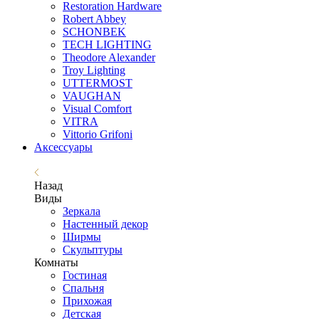
Restoration Hardware
Robert Abbey
SCHONBEK
TECH LIGHTING
Theodore Alexander
Troy Lighting
UTTERMOST
VAUGHAN
Visual Comfort
VITRA
Vittorio Grifoni
Аксессуары
Назад
Виды
Зеркала
Настенный декор
Ширмы
Скульптуры
Комнаты
Гостиная
Спальня
Прихожая
Детская