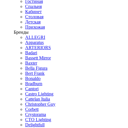
Гостиная
Спальня
Кабинет
Столовая
Детская
Прихожая
Бренды
ALLEGRI
Apparatus
ARTERIORS
Badari
Bassett Mirror
Baxter
Bella Figura
Bert Frank
Bonaldo
Bradburn
Cantori
Castro Lighting
Cattelan Italia
Christopher Guy
Corbett
Crystorama
CTO Lighting
Delightfull