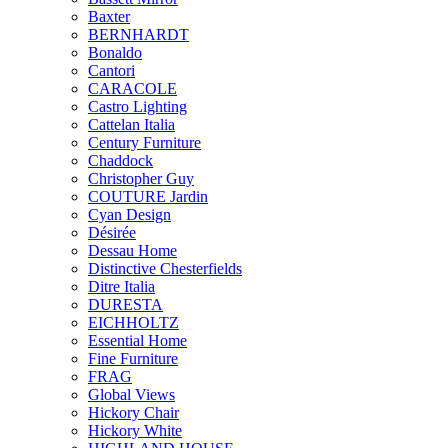
Baxter
BERNHARDT
Bonaldo
Cantori
CARACOLE
Castro Lighting
Cattelan Italia
Century Furniture
Chaddock
Christopher Guy
COUTURE Jardin
Cyan Design
Désirée
Dessau Home
Distinctive Chesterfields
Ditre Italia
DURESTA
EICHHOLTZ
Essential Home
Fine Furniture
FRAG
Global Views
Hickory Chair
Hickory White