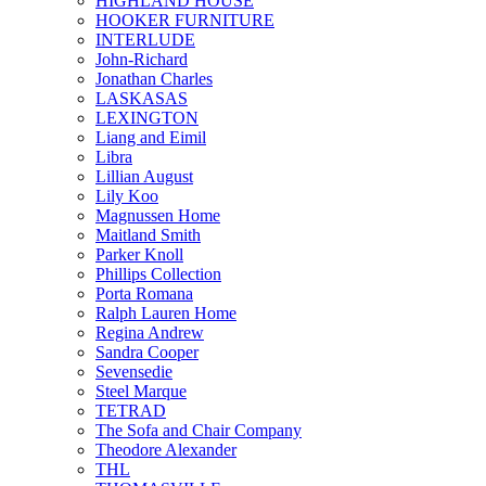
HIGHLAND HOUSE
HOOKER FURNITURE
INTERLUDE
John-Richard
Jonathan Charles
LASKASAS
LEXINGTON
Liang and Eimil
Libra
Lillian August
Lily Koo
Magnussen Home
Maitland Smith
Parker Knoll
Phillips Collection
Porta Romana
Ralph Lauren Home
Regina Andrew
Sandra Cooper
Sevensedie
Steel Marque
TETRAD
The Sofa and Chair Company
Theodore Alexander
THL