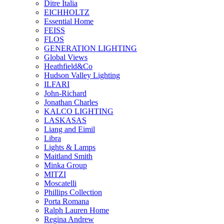
Ditre Italia
EICHHOLTZ
Essential Home
FEISS
FLOS
GENERATION LIGHTING
Global Views
Heathfield&Co
Hudson Valley Lighting
ILFARI
John-Richard
Jonathan Charles
KALCO LIGHTING
LASKASAS
Liang and Eimil
Libra
Lights & Lamps
Maitland Smith
Minka Group
MITZI
Moscatelli
Phillips Collection
Porta Romana
Ralph Lauren Home
Regina Andrew