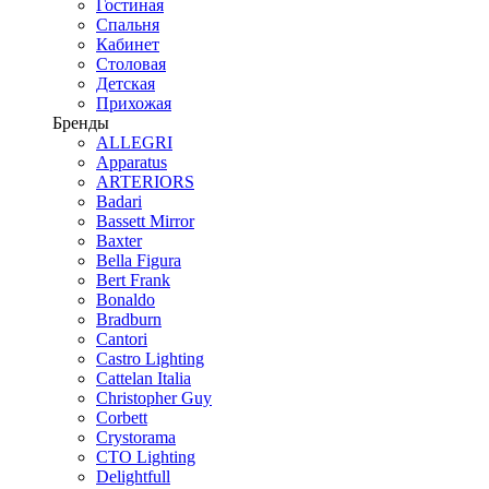
Гостиная
Спальня
Кабинет
Столовая
Детская
Прихожая
Бренды
ALLEGRI
Apparatus
ARTERIORS
Badari
Bassett Mirror
Baxter
Bella Figura
Bert Frank
Bonaldo
Bradburn
Cantori
Castro Lighting
Cattelan Italia
Christopher Guy
Corbett
Crystorama
CTO Lighting
Delightfull