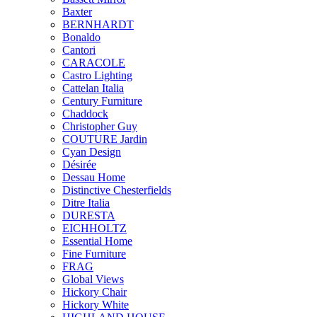
Baxter
BERNHARDT
Bonaldo
Cantori
CARACOLE
Castro Lighting
Cattelan Italia
Century Furniture
Chaddock
Christopher Guy
COUTURE Jardin
Cyan Design
Désirée
Dessau Home
Distinctive Chesterfields
Ditre Italia
DURESTA
EICHHOLTZ
Essential Home
Fine Furniture
FRAG
Global Views
Hickory Chair
Hickory White