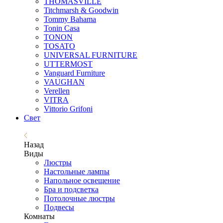
THOMASVILLE
Titchmarsh & Goodwin
Tommy Bahama
Tonin Casa
TONON
TOSATO
UNIVERSAL FURNITURE
UTTERMOST
Vanguard Furniture
VAUGHAN
Verellen
VITRA
Vittorio Grifoni
Свет
Назад
Виды
Люстры
Настольные лампы
Напольное освещение
Бра и подсветка
Потолочные люстры
Подвесы
Комнаты