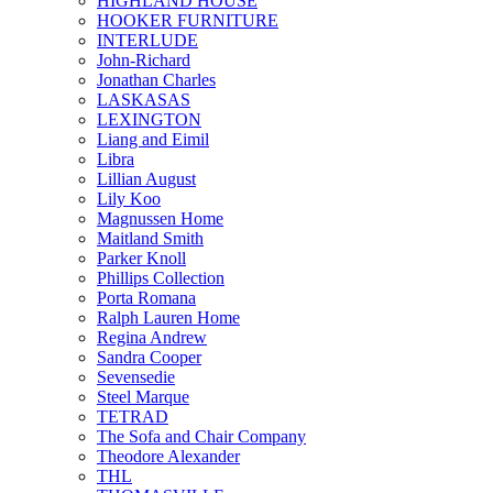
HIGHLAND HOUSE
HOOKER FURNITURE
INTERLUDE
John-Richard
Jonathan Charles
LASKASAS
LEXINGTON
Liang and Eimil
Libra
Lillian August
Lily Koo
Magnussen Home
Maitland Smith
Parker Knoll
Phillips Collection
Porta Romana
Ralph Lauren Home
Regina Andrew
Sandra Cooper
Sevensedie
Steel Marque
TETRAD
The Sofa and Chair Company
Theodore Alexander
THL