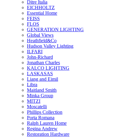
Ditre Italia
EICHHOLTZ
Essential Home
FEISS
FLOS
GENERATION LIGHTING
Global Views
Heathfield&Co
Hudson Valley Lighting
ILFARI
John-Richard
Jonathan Charles
KALCO LIGHTING
LASKASAS
Liang and Eimil
Libra
Maitland Smith
Minka Group
MITZI
Moscatelli
Phillips Collection
Porta Romana
Ralph Lauren Home
Regina Andrew
Restoration Hardware