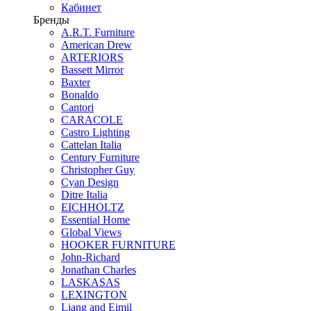
Кабинет
Бренды
A.R.T. Furniture
American Drew
ARTERIORS
Bassett Mirror
Baxter
Bonaldo
Cantori
CARACOLE
Castro Lighting
Cattelan Italia
Century Furniture
Christopher Guy
Cyan Design
Ditre Italia
EICHHOLTZ
Essential Home
Global Views
HOOKER FURNITURE
John-Richard
Jonathan Charles
LASKASAS
LEXINGTON
Liang and Eimil