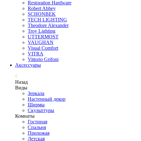
Restoration Hardware
Robert Abbey
SCHONBEK
TECH LIGHTING
Theodore Alexander
Troy Lighting
UTTERMOST
VAUGHAN
Visual Comfort
VITRA
Vittorio Grifoni
Аксессуары
Назад
Виды
Зеркала
Настенный декор
Ширмы
Скульптуры
Комнаты
Гостиная
Спальня
Прихожая
Детская