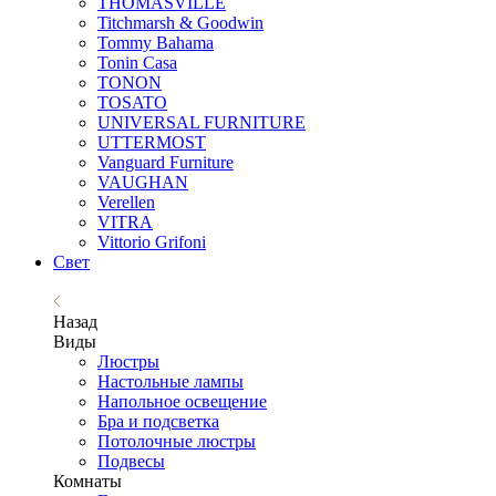
THOMASVILLE
Titchmarsh & Goodwin
Tommy Bahama
Tonin Casa
TONON
TOSATO
UNIVERSAL FURNITURE
UTTERMOST
Vanguard Furniture
VAUGHAN
Verellen
VITRA
Vittorio Grifoni
Свет
Назад
Виды
Люстры
Настольные лампы
Напольное освещение
Бра и подсветка
Потолочные люстры
Подвесы
Комнаты