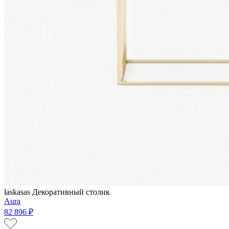
laskasas
Декоративный столик
Aura
82 896 ₽