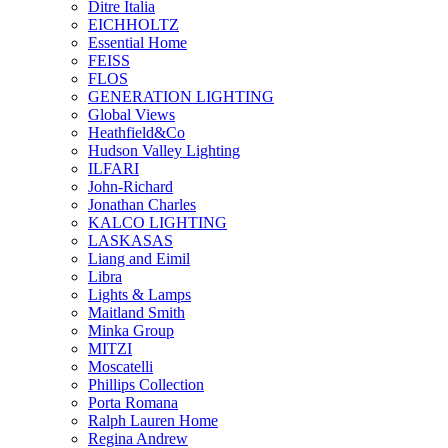
Ditre Italia
EICHHOLTZ
Essential Home
FEISS
FLOS
GENERATION LIGHTING
Global Views
Heathfield&Co
Hudson Valley Lighting
ILFARI
John-Richard
Jonathan Charles
KALCO LIGHTING
LASKASAS
Liang and Eimil
Libra
Lights & Lamps
Maitland Smith
Minka Group
MITZI
Moscatelli
Phillips Collection
Porta Romana
Ralph Lauren Home
Regina Andrew