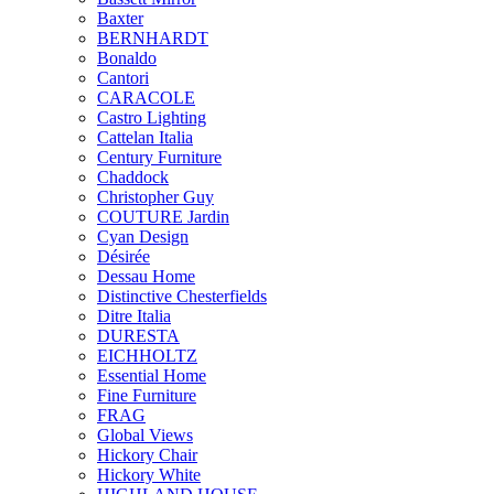
Baxter
BERNHARDT
Bonaldo
Cantori
CARACOLE
Castro Lighting
Cattelan Italia
Century Furniture
Chaddock
Christopher Guy
COUTURE Jardin
Cyan Design
Désirée
Dessau Home
Distinctive Chesterfields
Ditre Italia
DURESTA
EICHHOLTZ
Essential Home
Fine Furniture
FRAG
Global Views
Hickory Chair
Hickory White