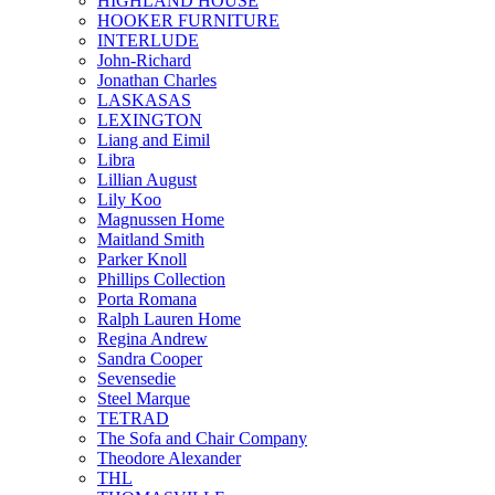
HIGHLAND HOUSE
HOOKER FURNITURE
INTERLUDE
John-Richard
Jonathan Charles
LASKASAS
LEXINGTON
Liang and Eimil
Libra
Lillian August
Lily Koo
Magnussen Home
Maitland Smith
Parker Knoll
Phillips Collection
Porta Romana
Ralph Lauren Home
Regina Andrew
Sandra Cooper
Sevensedie
Steel Marque
TETRAD
The Sofa and Chair Company
Theodore Alexander
THL