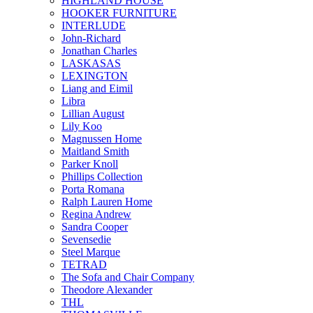
HIGHLAND HOUSE
HOOKER FURNITURE
INTERLUDE
John-Richard
Jonathan Charles
LASKASAS
LEXINGTON
Liang and Eimil
Libra
Lillian August
Lily Koo
Magnussen Home
Maitland Smith
Parker Knoll
Phillips Collection
Porta Romana
Ralph Lauren Home
Regina Andrew
Sandra Cooper
Sevensedie
Steel Marque
TETRAD
The Sofa and Chair Company
Theodore Alexander
THL