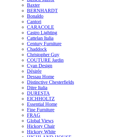
Baxter
BERNHARDT
Bonaldo
Cantori
CARACOLE
Castro Lighting
Cattelan Italia
Century Furniture
Chaddock
Christopher Guy
COUTURE Jardin
Cyan Design
Désirée
Dessau Home
Distinctive Chesterfields
Ditre Italia
DURESTA
EICHHOLTZ
Essential Home
Fine Furniture
FRAG
Global Views
Hickory Chair
Hickory White