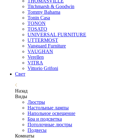
THOMASVILLE
Titchmarsh & Goodwin
Tommy Bahama
Tonin Casa
TONON
TOSATO
UNIVERSAL FURNITURE
UTTERMOST
Vanguard Furniture
VAUGHAN
Verellen
VITRA
Vittorio Grifoni
Свет
Назад
Виды
Люстры
Настольные лампы
Напольное освещение
Бра и подсветка
Потолочные люстры
Подвесы
Комнаты