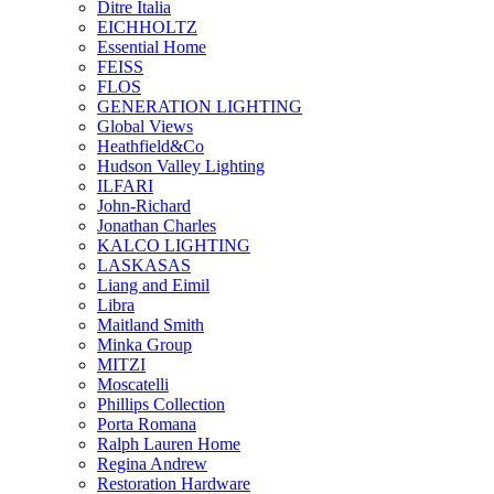
Ditre Italia
EICHHOLTZ
Essential Home
FEISS
FLOS
GENERATION LIGHTING
Global Views
Heathfield&Co
Hudson Valley Lighting
ILFARI
John-Richard
Jonathan Charles
KALCO LIGHTING
LASKASAS
Liang and Eimil
Libra
Maitland Smith
Minka Group
MITZI
Moscatelli
Phillips Collection
Porta Romana
Ralph Lauren Home
Regina Andrew
Restoration Hardware