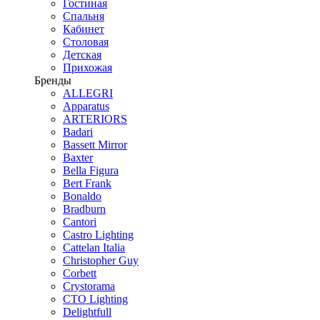
Гостиная
Спальня
Кабинет
Столовая
Детская
Прихожая
Бренды
ALLEGRI
Apparatus
ARTERIORS
Badari
Bassett Mirror
Baxter
Bella Figura
Bert Frank
Bonaldo
Bradburn
Cantori
Castro Lighting
Cattelan Italia
Christopher Guy
Corbett
Crystorama
CTO Lighting
Delightfull