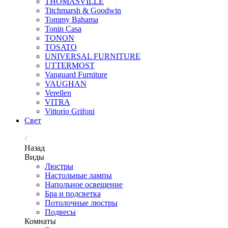
THOMASVILLE
Titchmarsh & Goodwin
Tommy Bahama
Tonin Casa
TONON
TOSATO
UNIVERSAL FURNITURE
UTTERMOST
Vanguard Furniture
VAUGHAN
Verellen
VITRA
Vittorio Grifoni
Свет
Назад
Виды
Люстры
Настольные лампы
Напольное освещение
Бра и подсветка
Потолочные люстры
Подвесы
Комнаты