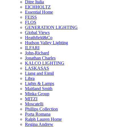
Ditre Italia
EICHHOLTZ
Essential Home
FEISS
FLOS
GENERATION LIGHTING
Global Views
Heathfield&Co
Hudson Valley Lighting
ILFARI
John-Richard
Jonathan Charles
KALCO LIGHTING
LASKASAS
Liang and Eimil
Libra
Lights & Lamps
Maitland Smith
Minka Group
MITZI
Moscatelli
Phillips Collection
Porta Romana
Ralph Lauren Home
Regina Andrew