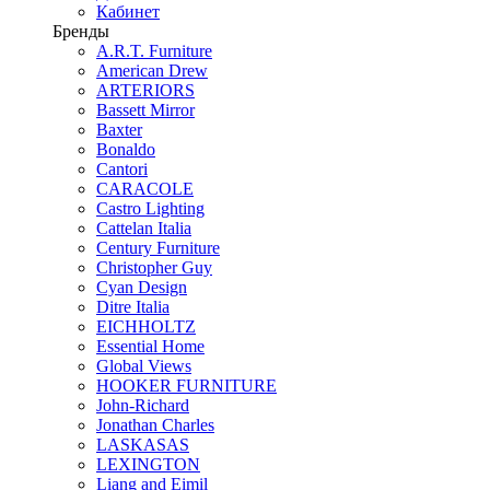
Кабинет
Бренды
A.R.T. Furniture
American Drew
ARTERIORS
Bassett Mirror
Baxter
Bonaldo
Cantori
CARACOLE
Castro Lighting
Cattelan Italia
Century Furniture
Christopher Guy
Cyan Design
Ditre Italia
EICHHOLTZ
Essential Home
Global Views
HOOKER FURNITURE
John-Richard
Jonathan Charles
LASKASAS
LEXINGTON
Liang and Eimil