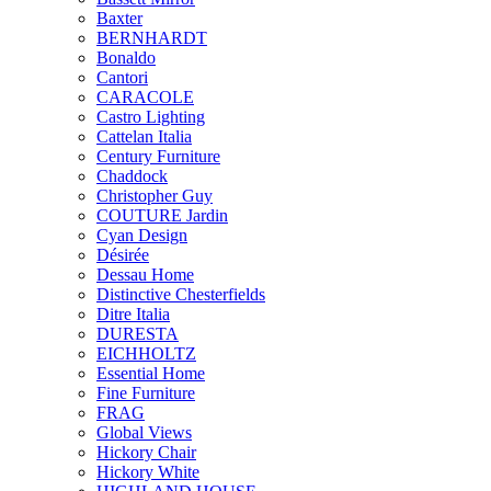
Baxter
BERNHARDT
Bonaldo
Cantori
CARACOLE
Castro Lighting
Cattelan Italia
Century Furniture
Chaddock
Christopher Guy
COUTURE Jardin
Cyan Design
Désirée
Dessau Home
Distinctive Chesterfields
Ditre Italia
DURESTA
EICHHOLTZ
Essential Home
Fine Furniture
FRAG
Global Views
Hickory Chair
Hickory White