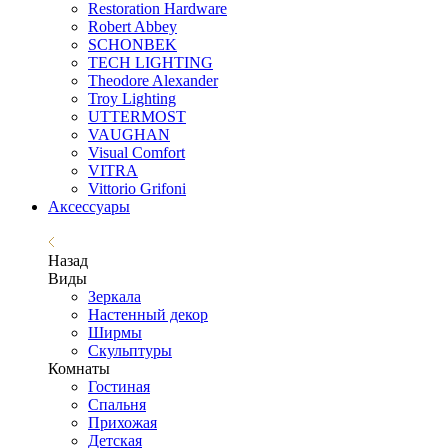
Restoration Hardware
Robert Abbey
SCHONBEK
TECH LIGHTING
Theodore Alexander
Troy Lighting
UTTERMOST
VAUGHAN
Visual Comfort
VITRA
Vittorio Grifoni
Аксессуары
Назад
Виды
Зеркала
Настенный декор
Ширмы
Скульптуры
Комнаты
Гостиная
Спальня
Прихожая
Детская