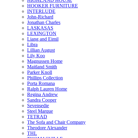
HIGHLAND HOUSE
HOOKER FURNITURE
INTERLUDE
John-Richard
Jonathan Charles
LASKASAS
LEXINGTON
Liang and Eimil
Libra
Lillian August
Lily Koo
Magnussen Home
Maitland Smith
Parker Knoll
Phillips Collection
Porta Romana
Ralph Lauren Home
Regina Andrew
Sandra Cooper
Sevensedie
Steel Marque
TETRAD
The Sofa and Chair Company
Theodore Alexander
THL