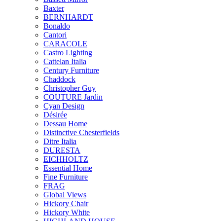
Baxter
BERNHARDT
Bonaldo
Cantori
CARACOLE
Castro Lighting
Cattelan Italia
Century Furniture
Chaddock
Christopher Guy
COUTURE Jardin
Cyan Design
Désirée
Dessau Home
Distinctive Chesterfields
Ditre Italia
DURESTA
EICHHOLTZ
Essential Home
Fine Furniture
FRAG
Global Views
Hickory Chair
Hickory White