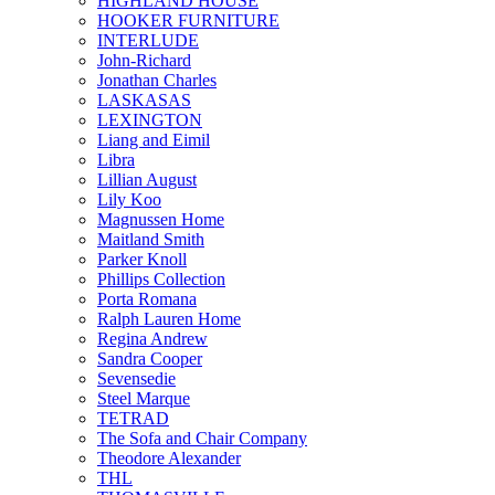
HIGHLAND HOUSE
HOOKER FURNITURE
INTERLUDE
John-Richard
Jonathan Charles
LASKASAS
LEXINGTON
Liang and Eimil
Libra
Lillian August
Lily Koo
Magnussen Home
Maitland Smith
Parker Knoll
Phillips Collection
Porta Romana
Ralph Lauren Home
Regina Andrew
Sandra Cooper
Sevensedie
Steel Marque
TETRAD
The Sofa and Chair Company
Theodore Alexander
THL