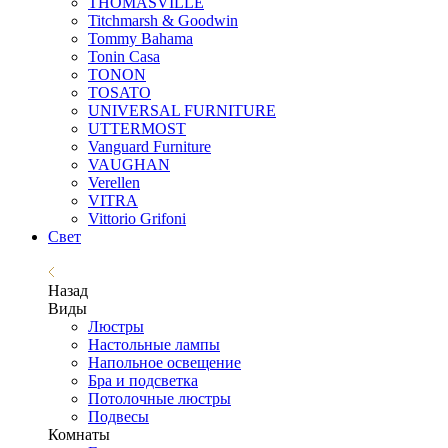
THOMASVILLE
Titchmarsh & Goodwin
Tommy Bahama
Tonin Casa
TONON
TOSATO
UNIVERSAL FURNITURE
UTTERMOST
Vanguard Furniture
VAUGHAN
Verellen
VITRA
Vittorio Grifoni
Свет
Назад
Виды
Люстры
Настольные лампы
Напольное освещение
Бра и подсветка
Потолочные люстры
Подвесы
Комнаты