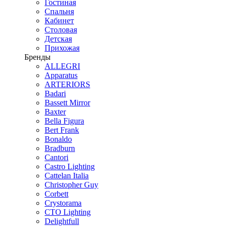
Гостиная
Спальня
Кабинет
Столовая
Детская
Прихожая
Бренды
ALLEGRI
Apparatus
ARTERIORS
Badari
Bassett Mirror
Baxter
Bella Figura
Bert Frank
Bonaldo
Bradburn
Cantori
Castro Lighting
Cattelan Italia
Christopher Guy
Corbett
Crystorama
CTO Lighting
Delightfull