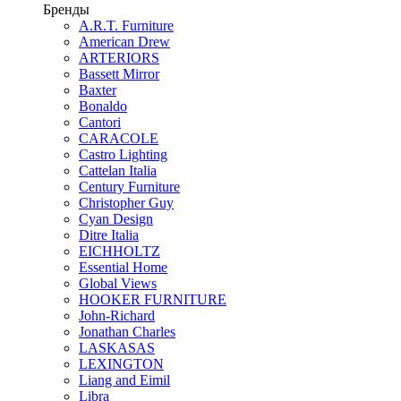
Бренды
A.R.T. Furniture
American Drew
ARTERIORS
Bassett Mirror
Baxter
Bonaldo
Cantori
CARACOLE
Castro Lighting
Cattelan Italia
Century Furniture
Christopher Guy
Cyan Design
Ditre Italia
EICHHOLTZ
Essential Home
Global Views
HOOKER FURNITURE
John-Richard
Jonathan Charles
LASKASAS
LEXINGTON
Liang and Eimil
Libra