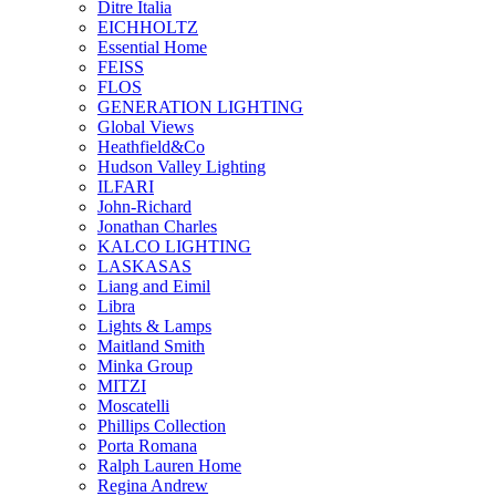
Ditre Italia
EICHHOLTZ
Essential Home
FEISS
FLOS
GENERATION LIGHTING
Global Views
Heathfield&Co
Hudson Valley Lighting
ILFARI
John-Richard
Jonathan Charles
KALCO LIGHTING
LASKASAS
Liang and Eimil
Libra
Lights & Lamps
Maitland Smith
Minka Group
MITZI
Moscatelli
Phillips Collection
Porta Romana
Ralph Lauren Home
Regina Andrew