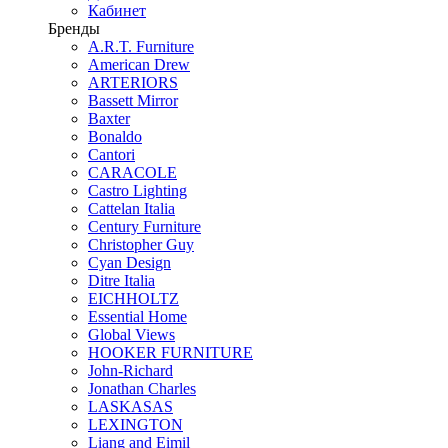
Кабинет
Бренды
A.R.T. Furniture
American Drew
ARTERIORS
Bassett Mirror
Baxter
Bonaldo
Cantori
CARACOLE
Castro Lighting
Cattelan Italia
Century Furniture
Christopher Guy
Cyan Design
Ditre Italia
EICHHOLTZ
Essential Home
Global Views
HOOKER FURNITURE
John-Richard
Jonathan Charles
LASKASAS
LEXINGTON
Liang and Eimil