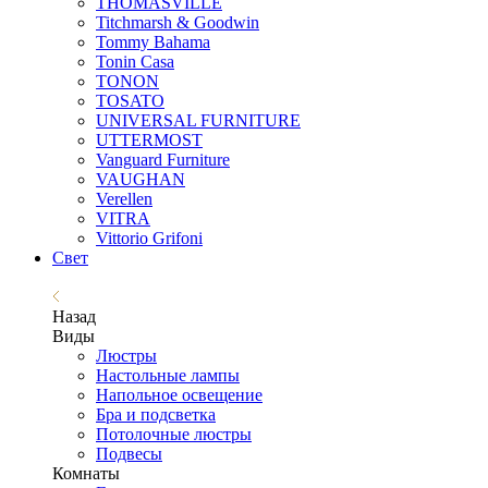
THOMASVILLE
Titchmarsh & Goodwin
Tommy Bahama
Tonin Casa
TONON
TOSATO
UNIVERSAL FURNITURE
UTTERMOST
Vanguard Furniture
VAUGHAN
Verellen
VITRA
Vittorio Grifoni
Свет
Назад
Виды
Люстры
Настольные лампы
Напольное освещение
Бра и подсветка
Потолочные люстры
Подвесы
Комнаты