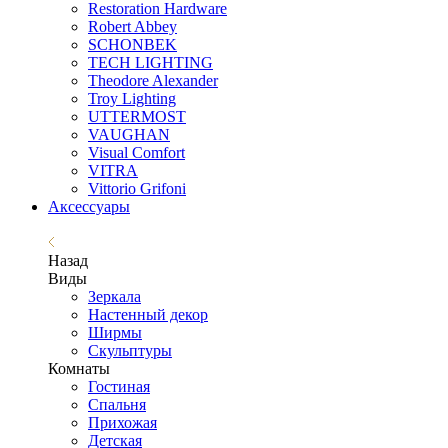
Restoration Hardware
Robert Abbey
SCHONBEK
TECH LIGHTING
Theodore Alexander
Troy Lighting
UTTERMOST
VAUGHAN
Visual Comfort
VITRA
Vittorio Grifoni
Аксессуары
Назад
Виды
Зеркала
Настенный декор
Ширмы
Скульптуры
Комнаты
Гостиная
Спальня
Прихожая
Детская