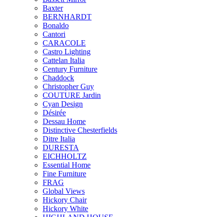
Baxter
BERNHARDT
Bonaldo
Cantori
CARACOLE
Castro Lighting
Cattelan Italia
Century Furniture
Chaddock
Christopher Guy
COUTURE Jardin
Cyan Design
Désirée
Dessau Home
Distinctive Chesterfields
Ditre Italia
DURESTA
EICHHOLTZ
Essential Home
Fine Furniture
FRAG
Global Views
Hickory Chair
Hickory White