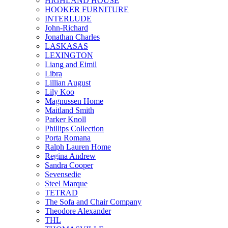
HIGHLAND HOUSE
HOOKER FURNITURE
INTERLUDE
John-Richard
Jonathan Charles
LASKASAS
LEXINGTON
Liang and Eimil
Libra
Lillian August
Lily Koo
Magnussen Home
Maitland Smith
Parker Knoll
Phillips Collection
Porta Romana
Ralph Lauren Home
Regina Andrew
Sandra Cooper
Sevensedie
Steel Marque
TETRAD
The Sofa and Chair Company
Theodore Alexander
THL