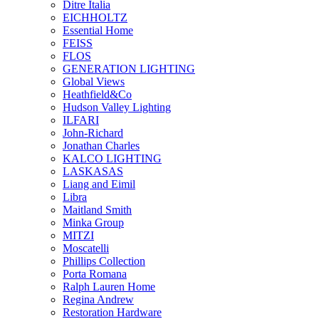
Ditre Italia
EICHHOLTZ
Essential Home
FEISS
FLOS
GENERATION LIGHTING
Global Views
Heathfield&Co
Hudson Valley Lighting
ILFARI
John-Richard
Jonathan Charles
KALCO LIGHTING
LASKASAS
Liang and Eimil
Libra
Maitland Smith
Minka Group
MITZI
Moscatelli
Phillips Collection
Porta Romana
Ralph Lauren Home
Regina Andrew
Restoration Hardware