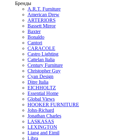
Бренды
A.R.T. Furniture
American Drew
ARTERIORS
Bassett Mirror
Baxter
Bonaldo
Cantori
CARACOLE
Castro Lighting
Cattelan Italia
Century Furniture
Christopher Guy
Cyan Design
Ditre Italia
EICHHOLTZ
Essential Home
Global Views
HOOKER FURNITURE
John-Richard
Jonathan Charles
LASKASAS
LEXINGTON
Liang and Eimil
Libra