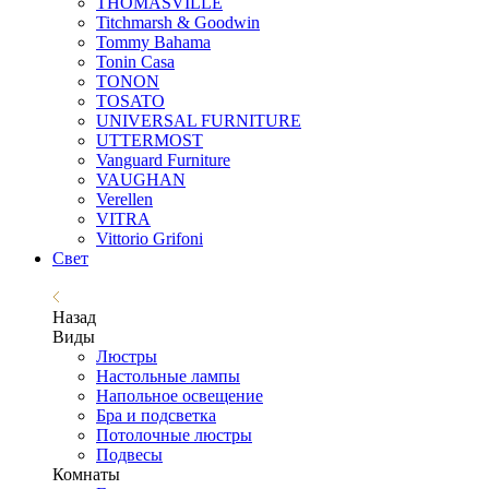
THOMASVILLE
Titchmarsh & Goodwin
Tommy Bahama
Tonin Casa
TONON
TOSATO
UNIVERSAL FURNITURE
UTTERMOST
Vanguard Furniture
VAUGHAN
Verellen
VITRA
Vittorio Grifoni
Свет
Назад
Виды
Люстры
Настольные лампы
Напольное освещение
Бра и подсветка
Потолочные люстры
Подвесы
Комнаты