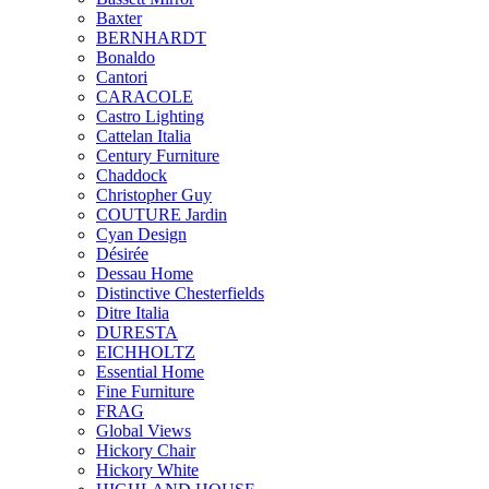
Baxter
BERNHARDT
Bonaldo
Cantori
CARACOLE
Castro Lighting
Cattelan Italia
Century Furniture
Chaddock
Christopher Guy
COUTURE Jardin
Cyan Design
Désirée
Dessau Home
Distinctive Chesterfields
Ditre Italia
DURESTA
EICHHOLTZ
Essential Home
Fine Furniture
FRAG
Global Views
Hickory Chair
Hickory White