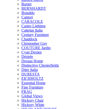
Baxter
BERNHARDT
Bonaldo
Cantori
CARACOLE
Castro Lighting
Cattelan Italia
Century Furniture
Chaddock
Christopher Guy
COUTURE Jardin
Cyan Design
Désirée
Dessau Home
Distinctive Chesterfields
Ditre Italia
DURESTA
EICHHOLTZ
Essential Home
Fine Furniture
FRAG
Global Views
Hickory Chair
Hickory White