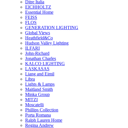
Ditre Italia
EICHHOLTZ
Essential Home
FEISS
FLOS
GENERATION LIGHTING
Global Views
Heathfield&Co
Hudson Valley Lighting
ILFARI
John-Richard
Jonathan Charles
KALCO LIGHTING
LASKASAS
Liang and Eimil
Libra
Lights & Lamps
Maitland Smith
Minka Group
MITZI
Moscatelli
Phillips Collection
Porta Romana
Ralph Lauren Home
Regina Andrew