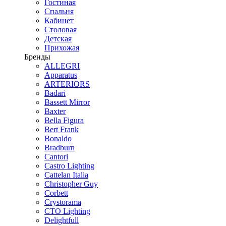
Гостиная
Спальня
Кабинет
Столовая
Детская
Прихожая
Бренды
ALLEGRI
Apparatus
ARTERIORS
Badari
Bassett Mirror
Baxter
Bella Figura
Bert Frank
Bonaldo
Bradburn
Cantori
Castro Lighting
Cattelan Italia
Christopher Guy
Corbett
Crystorama
CTO Lighting
Delightfull