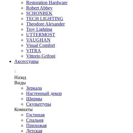
Restoration Hardware
Robert Abbey
SCHONBEK
TECH LIGHTING
Theodore Alexander
Troy Lighting
UTTERMOST
VAUGHAN
Visual Comfort
VITRA
Vittorio Grifoni
Аксессуары
Назад
Виды
Зеркала
Настенный декор
Ширмы
Скульптуры
Комнаты
Гостиная
Спальня
Прихожая
Детская