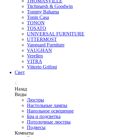
THOMASVILLE
Titchmarsh & Goodwin
Tommy Bahama
Tonin Casa
TONON
TOSATO
UNIVERSAL FURNITURE
UTTERMOST
Vanguard Furniture
VAUGHAN
Verellen
VITRA
Vittorio Grifoni
Свет
Назад
Виды
Люстры
Настольные лампы
Напольное освещение
Бра и подсветка
Потолочные люстры
Подвесы
Комнаты