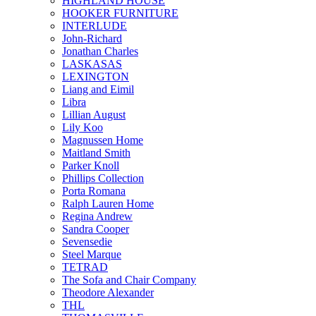
HIGHLAND HOUSE
HOOKER FURNITURE
INTERLUDE
John-Richard
Jonathan Charles
LASKASAS
LEXINGTON
Liang and Eimil
Libra
Lillian August
Lily Koo
Magnussen Home
Maitland Smith
Parker Knoll
Phillips Collection
Porta Romana
Ralph Lauren Home
Regina Andrew
Sandra Cooper
Sevensedie
Steel Marque
TETRAD
The Sofa and Chair Company
Theodore Alexander
THL