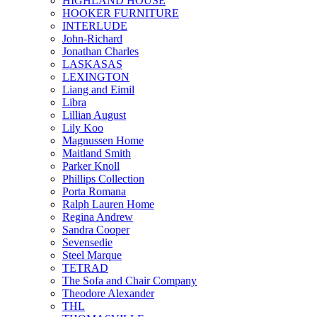
HIGHLAND HOUSE
HOOKER FURNITURE
INTERLUDE
John-Richard
Jonathan Charles
LASKASAS
LEXINGTON
Liang and Eimil
Libra
Lillian August
Lily Koo
Magnussen Home
Maitland Smith
Parker Knoll
Phillips Collection
Porta Romana
Ralph Lauren Home
Regina Andrew
Sandra Cooper
Sevensedie
Steel Marque
TETRAD
The Sofa and Chair Company
Theodore Alexander
THL