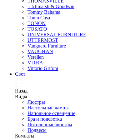
THOMASVILLE
Titchmarsh & Goodwin
Tommy Bahama
Tonin Casa
TONON
TOSATO
UNIVERSAL FURNITURE
UTTERMOST
Vanguard Furniture
VAUGHAN
Verellen
VITRA
Vittorio Grifoni
Свет
Назад
Виды
Люстры
Настольные лампы
Напольное освещение
Бра и подсветка
Потолочные люстры
Подвесы
Комнаты