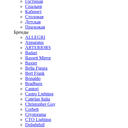
Гостиная
Спальня
Кабинет
Столовая
Детская
Прихожая
Бренды
ALLEGRI
Apparatus
ARTERIORS
Badari
Bassett Mirror
Baxter
Bella Figura
Bert Frank
Bonaldo
Bradburn
Cantori
Castro Lighting
Cattelan Italia
Christopher Guy
Corbett
Crystorama
CTO Lighting
Delightfull