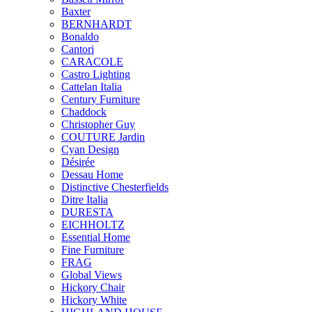
Baxter
BERNHARDT
Bonaldo
Cantori
CARACOLE
Castro Lighting
Cattelan Italia
Century Furniture
Chaddock
Christopher Guy
COUTURE Jardin
Cyan Design
Désirée
Dessau Home
Distinctive Chesterfields
Ditre Italia
DURESTA
EICHHOLTZ
Essential Home
Fine Furniture
FRAG
Global Views
Hickory Chair
Hickory White