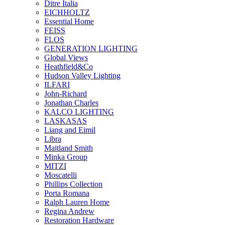
Ditre Italia
EICHHOLTZ
Essential Home
FEISS
FLOS
GENERATION LIGHTING
Global Views
Heathfield&Co
Hudson Valley Lighting
ILFARI
John-Richard
Jonathan Charles
KALCO LIGHTING
LASKASAS
Liang and Eimil
Libra
Maitland Smith
Minka Group
MITZI
Moscatelli
Phillips Collection
Porta Romana
Ralph Lauren Home
Regina Andrew
Restoration Hardware