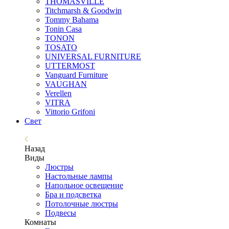
THOMASVILLE
Titchmarsh & Goodwin
Tommy Bahama
Tonin Casa
TONON
TOSATO
UNIVERSAL FURNITURE
UTTERMOST
Vanguard Furniture
VAUGHAN
Verellen
VITRA
Vittorio Grifoni
Свет
Назад
Виды
Люстры
Настольные лампы
Напольное освещение
Бра и подсветка
Потолочные люстры
Подвесы
Комнаты