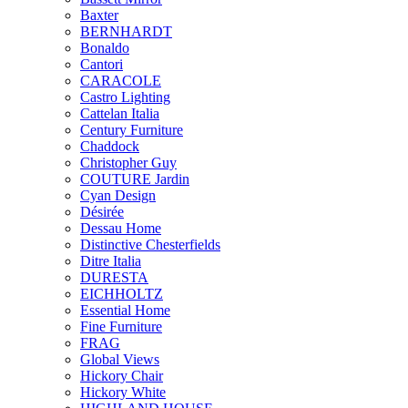
Baxter
BERNHARDT
Bonaldo
Cantori
CARACOLE
Castro Lighting
Cattelan Italia
Century Furniture
Chaddock
Christopher Guy
COUTURE Jardin
Cyan Design
Désirée
Dessau Home
Distinctive Chesterfields
Ditre Italia
DURESTA
EICHHOLTZ
Essential Home
Fine Furniture
FRAG
Global Views
Hickory Chair
Hickory White