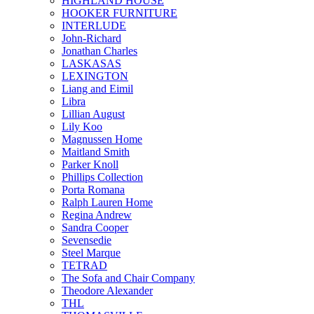
HIGHLAND HOUSE
HOOKER FURNITURE
INTERLUDE
John-Richard
Jonathan Charles
LASKASAS
LEXINGTON
Liang and Eimil
Libra
Lillian August
Lily Koo
Magnussen Home
Maitland Smith
Parker Knoll
Phillips Collection
Porta Romana
Ralph Lauren Home
Regina Andrew
Sandra Cooper
Sevensedie
Steel Marque
TETRAD
The Sofa and Chair Company
Theodore Alexander
THL