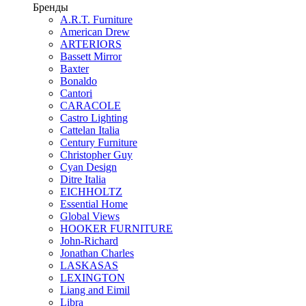
Бренды
A.R.T. Furniture
American Drew
ARTERIORS
Bassett Mirror
Baxter
Bonaldo
Cantori
CARACOLE
Castro Lighting
Cattelan Italia
Century Furniture
Christopher Guy
Cyan Design
Ditre Italia
EICHHOLTZ
Essential Home
Global Views
HOOKER FURNITURE
John-Richard
Jonathan Charles
LASKASAS
LEXINGTON
Liang and Eimil
Libra