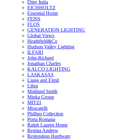
Ditre Italia
EICHHOLTZ
Essential Home
FEISS
FLOS
GENERATION LIGHTING
Global Views
Heathfield&Co
Hudson Valley Lighting
ILFARI
John-Richard
Jonathan Charles
KALCO LIGHTING
LASKASAS
Liang and Eimil
Libra
Maitland Smith
Minka Group
MITZI
Moscatelli
Phillips Collection
Porta Romana
Ralph Lauren Home
Regina Andrew
Restoration Hardware