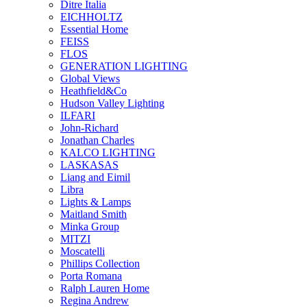
Ditre Italia
EICHHOLTZ
Essential Home
FEISS
FLOS
GENERATION LIGHTING
Global Views
Heathfield&Co
Hudson Valley Lighting
ILFARI
John-Richard
Jonathan Charles
KALCO LIGHTING
LASKASAS
Liang and Eimil
Libra
Lights & Lamps
Maitland Smith
Minka Group
MITZI
Moscatelli
Phillips Collection
Porta Romana
Ralph Lauren Home
Regina Andrew