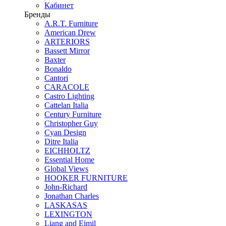
Кабинет
Бренды
A.R.T. Furniture
American Drew
ARTERIORS
Bassett Mirror
Baxter
Bonaldo
Cantori
CARACOLE
Castro Lighting
Cattelan Italia
Century Furniture
Christopher Guy
Cyan Design
Ditre Italia
EICHHOLTZ
Essential Home
Global Views
HOOKER FURNITURE
John-Richard
Jonathan Charles
LASKASAS
LEXINGTON
Liang and Eimil