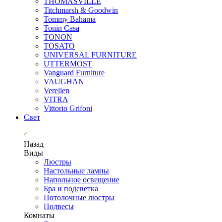
THOMASVILLE
Titchmarsh & Goodwin
Tommy Bahama
Tonin Casa
TONON
TOSATO
UNIVERSAL FURNITURE
UTTERMOST
Vanguard Furniture
VAUGHAN
Verellen
VITRA
Vittorio Grifoni
Свет
Назад
Виды
Люстры
Настольные лампы
Напольное освещение
Бра и подсветка
Потолочные люстры
Подвесы
Комнаты