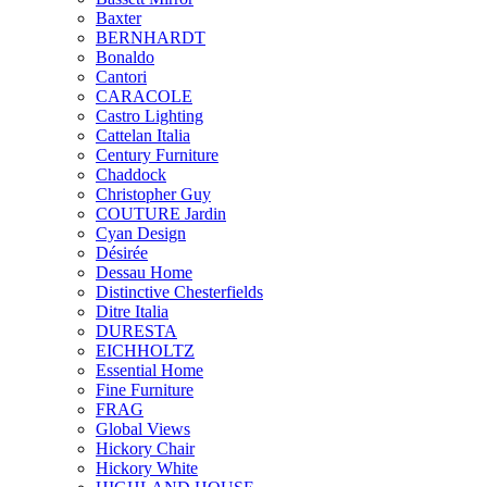
Baxter
BERNHARDT
Bonaldo
Cantori
CARACOLE
Castro Lighting
Cattelan Italia
Century Furniture
Chaddock
Christopher Guy
COUTURE Jardin
Cyan Design
Désirée
Dessau Home
Distinctive Chesterfields
Ditre Italia
DURESTA
EICHHOLTZ
Essential Home
Fine Furniture
FRAG
Global Views
Hickory Chair
Hickory White