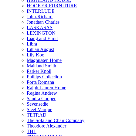
HIGHLAND HOUSE
HOOKER FURNITURE
INTERLUDE
John-Richard
Jonathan Charles
LASKASAS
LEXINGTON
Liang and Eimil
Libra
Lillian August
Lily Koo
Magnussen Home
Maitland Smith
Parker Knoll
Phillips Collection
Porta Romana
Ralph Lauren Home
Regina Andrew
Sandra Cooper
Sevensedie
Steel Marque
TETRAD
The Sofa and Chair Company
Theodore Alexander
THL