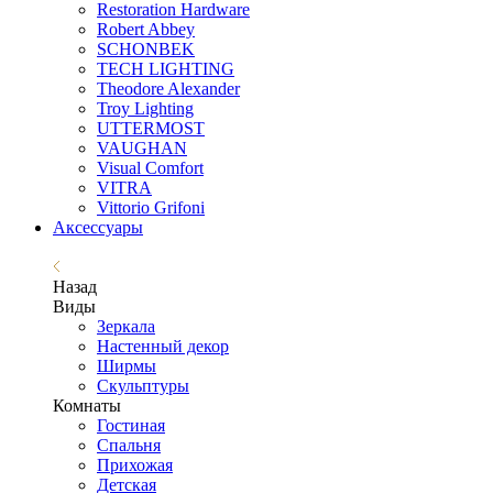
Restoration Hardware
Robert Abbey
SCHONBEK
TECH LIGHTING
Theodore Alexander
Troy Lighting
UTTERMOST
VAUGHAN
Visual Comfort
VITRA
Vittorio Grifoni
Аксессуары
Назад
Виды
Зеркала
Настенный декор
Ширмы
Скульптуры
Комнаты
Гостиная
Спальня
Прихожая
Детская