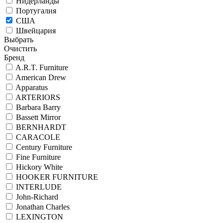
Нидерланды
Португалия
США
Швейцария
Выбрать
Очистить
Бренд
A.R.T. Furniture
American Drew
Apparatus
ARTERIORS
Barbara Barry
Bassett Mirror
BERNHARDT
CARACOLE
Century Furniture
Fine Furniture
Hickory White
HOOKER FURNITURE
INTERLUDE
John-Richard
Jonathan Charles
LEXINGTON