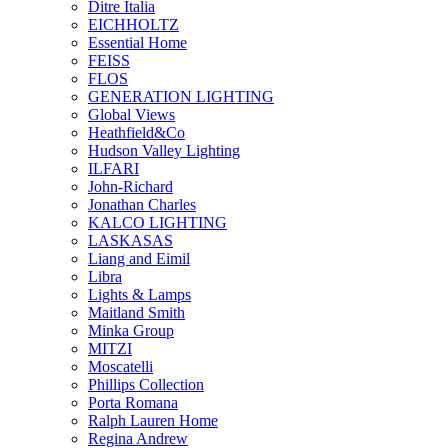
Ditre Italia
EICHHOLTZ
Essential Home
FEISS
FLOS
GENERATION LIGHTING
Global Views
Heathfield&Co
Hudson Valley Lighting
ILFARI
John-Richard
Jonathan Charles
KALCO LIGHTING
LASKASAS
Liang and Eimil
Libra
Lights & Lamps
Maitland Smith
Minka Group
MITZI
Moscatelli
Phillips Collection
Porta Romana
Ralph Lauren Home
Regina Andrew