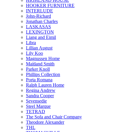
HIGHLAND HOUSE
HOOKER FURNITURE
INTERLUDE
John-Richard
Jonathan Charles
LASKASAS
LEXINGTON
Liang and Eimil
Libra
Lillian August
Lily Koo
Magnussen Home
Maitland Smith
Parker Knoll
Phillips Collection
Porta Romana
Ralph Lauren Home
Regina Andrew
Sandra Cooper
Sevensedie
Steel Marque
TETRAD
The Sofa and Chair Company
Theodore Alexander
THL