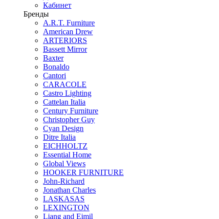
Кабинет
Бренды
A.R.T. Furniture
American Drew
ARTERIORS
Bassett Mirror
Baxter
Bonaldo
Cantori
CARACOLE
Castro Lighting
Cattelan Italia
Century Furniture
Christopher Guy
Cyan Design
Ditre Italia
EICHHOLTZ
Essential Home
Global Views
HOOKER FURNITURE
John-Richard
Jonathan Charles
LASKASAS
LEXINGTON
Liang and Eimil