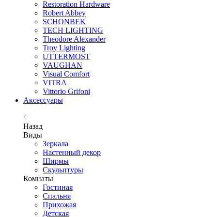
Restoration Hardware
Robert Abbey
SCHONBEK
TECH LIGHTING
Theodore Alexander
Troy Lighting
UTTERMOST
VAUGHAN
Visual Comfort
VITRA
Vittorio Grifoni
Аксессуары
Назад
Виды
Зеркала
Настенный декор
Ширмы
Скульптуры
Комнаты
Гостиная
Спальня
Прихожая
Детская