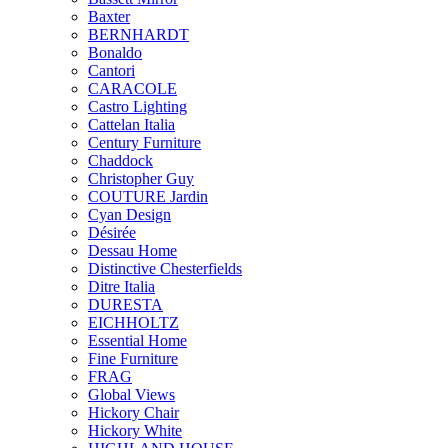
Baxter
BERNHARDT
Bonaldo
Cantori
CARACOLE
Castro Lighting
Cattelan Italia
Century Furniture
Chaddock
Christopher Guy
COUTURE Jardin
Cyan Design
Désirée
Dessau Home
Distinctive Chesterfields
Ditre Italia
DURESTA
EICHHOLTZ
Essential Home
Fine Furniture
FRAG
Global Views
Hickory Chair
Hickory White