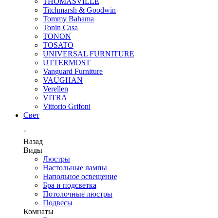
THOMASVILLE
Titchmarsh & Goodwin
Tommy Bahama
Tonin Casa
TONON
TOSATO
UNIVERSAL FURNITURE
UTTERMOST
Vanguard Furniture
VAUGHAN
Verellen
VITRA
Vittorio Grifoni
Свет
Назад
Виды
Люстры
Настольные лампы
Напольное освещение
Бра и подсветка
Потолочные люстры
Подвесы
Комнаты