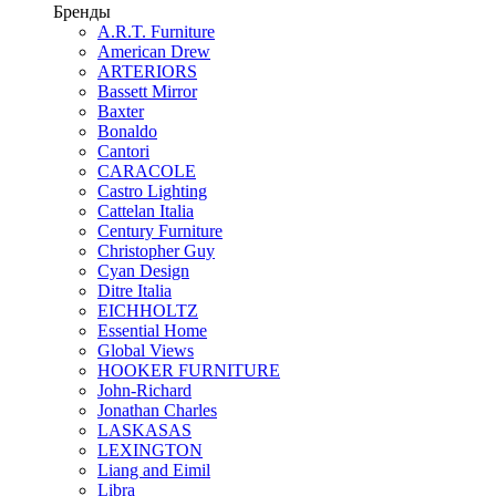
Бренды
A.R.T. Furniture
American Drew
ARTERIORS
Bassett Mirror
Baxter
Bonaldo
Cantori
CARACOLE
Castro Lighting
Cattelan Italia
Century Furniture
Christopher Guy
Cyan Design
Ditre Italia
EICHHOLTZ
Essential Home
Global Views
HOOKER FURNITURE
John-Richard
Jonathan Charles
LASKASAS
LEXINGTON
Liang and Eimil
Libra