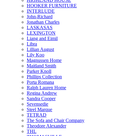
HIGHLAND HOUSE
HOOKER FURNITURE
INTERLUDE
John-Richard
Jonathan Charles
LASKASAS
LEXINGTON
Liang and Eimil
Libra
Lillian August
Lily Koo
Magnussen Home
Maitland Smith
Parker Knoll
Phillips Collection
Porta Romana
Ralph Lauren Home
Regina Andrew
Sandra Cooper
Sevensedie
Steel Marque
TETRAD
The Sofa and Chair Company
Theodore Alexander
THL