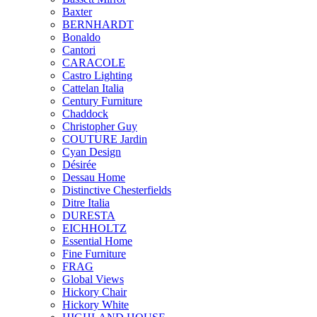
Baxter
BERNHARDT
Bonaldo
Cantori
CARACOLE
Castro Lighting
Cattelan Italia
Century Furniture
Chaddock
Christopher Guy
COUTURE Jardin
Cyan Design
Désirée
Dessau Home
Distinctive Chesterfields
Ditre Italia
DURESTA
EICHHOLTZ
Essential Home
Fine Furniture
FRAG
Global Views
Hickory Chair
Hickory White