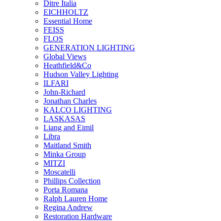
Ditre Italia
EICHHOLTZ
Essential Home
FEISS
FLOS
GENERATION LIGHTING
Global Views
Heathfield&Co
Hudson Valley Lighting
ILFARI
John-Richard
Jonathan Charles
KALCO LIGHTING
LASKASAS
Liang and Eimil
Libra
Maitland Smith
Minka Group
MITZI
Moscatelli
Phillips Collection
Porta Romana
Ralph Lauren Home
Regina Andrew
Restoration Hardware