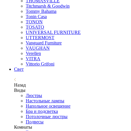
THOMASVILLE
Titchmarsh & Goodwin
Tommy Bahama
Tonin Casa
TONON
TOSATO
UNIVERSAL FURNITURE
UTTERMOST
Vanguard Furniture
VAUGHAN
Verellen
VITRA
Vittorio Grifoni
Свет
Назад
Виды
Люстры
Настольные лампы
Напольное освещение
Бра и подсветка
Потолочные люстры
Подвесы
Комнаты