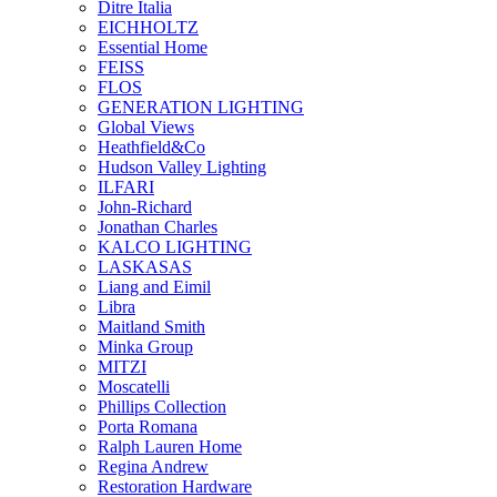
Ditre Italia
EICHHOLTZ
Essential Home
FEISS
FLOS
GENERATION LIGHTING
Global Views
Heathfield&Co
Hudson Valley Lighting
ILFARI
John-Richard
Jonathan Charles
KALCO LIGHTING
LASKASAS
Liang and Eimil
Libra
Maitland Smith
Minka Group
MITZI
Moscatelli
Phillips Collection
Porta Romana
Ralph Lauren Home
Regina Andrew
Restoration Hardware