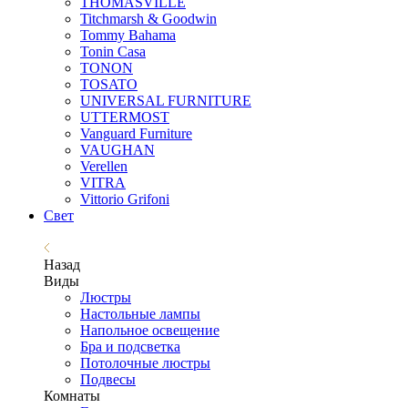
THOMASVILLE
Titchmarsh & Goodwin
Tommy Bahama
Tonin Casa
TONON
TOSATO
UNIVERSAL FURNITURE
UTTERMOST
Vanguard Furniture
VAUGHAN
Verellen
VITRA
Vittorio Grifoni
Свет
Назад
Виды
Люстры
Настольные лампы
Напольное освещение
Бра и подсветка
Потолочные люстры
Подвесы
Комнаты