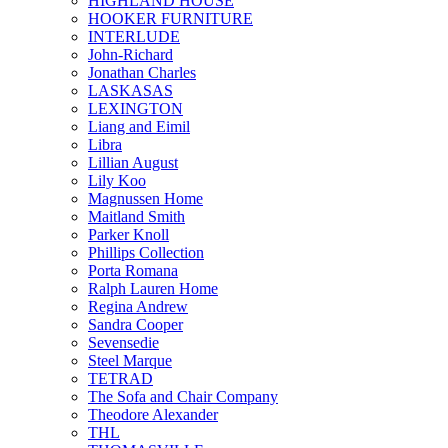
HIGHLAND HOUSE
HOOKER FURNITURE
INTERLUDE
John-Richard
Jonathan Charles
LASKASAS
LEXINGTON
Liang and Eimil
Libra
Lillian August
Lily Koo
Magnussen Home
Maitland Smith
Parker Knoll
Phillips Collection
Porta Romana
Ralph Lauren Home
Regina Andrew
Sandra Cooper
Sevensedie
Steel Marque
TETRAD
The Sofa and Chair Company
Theodore Alexander
THL