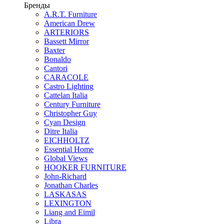
Бренды
A.R.T. Furniture
American Drew
ARTERIORS
Bassett Mirror
Baxter
Bonaldo
Cantori
CARACOLE
Castro Lighting
Cattelan Italia
Century Furniture
Christopher Guy
Cyan Design
Ditre Italia
EICHHOLTZ
Essential Home
Global Views
HOOKER FURNITURE
John-Richard
Jonathan Charles
LASKASAS
LEXINGTON
Liang and Eimil
Libra