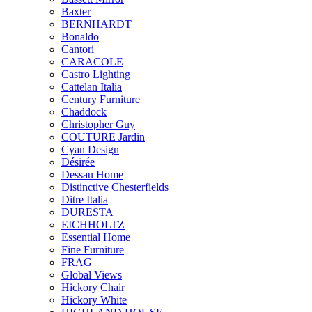
Baxter
BERNHARDT
Bonaldo
Cantori
CARACOLE
Castro Lighting
Cattelan Italia
Century Furniture
Chaddock
Christopher Guy
COUTURE Jardin
Cyan Design
Désirée
Dessau Home
Distinctive Chesterfields
Ditre Italia
DURESTA
EICHHOLTZ
Essential Home
Fine Furniture
FRAG
Global Views
Hickory Chair
Hickory White