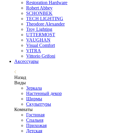
Restoration Hardware
Robert Abbey
SCHONBEK
TECH LIGHTING
Theodore Alexander
Troy Lighting
UTTERMOST
VAUGHAN
Visual Comfort
VITRA
Vittorio Grifoni
Аксессуары
Назад
Виды
Зеркала
Настенный декор
Ширмы
Скульптуры
Комнаты
Гостиная
Спальня
Прихожая
Детская