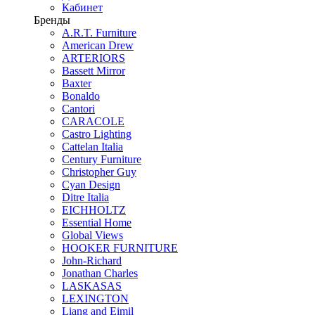
Кабинет
Бренды
A.R.T. Furniture
American Drew
ARTERIORS
Bassett Mirror
Baxter
Bonaldo
Cantori
CARACOLE
Castro Lighting
Cattelan Italia
Century Furniture
Christopher Guy
Cyan Design
Ditre Italia
EICHHOLTZ
Essential Home
Global Views
HOOKER FURNITURE
John-Richard
Jonathan Charles
LASKASAS
LEXINGTON
Liang and Eimil