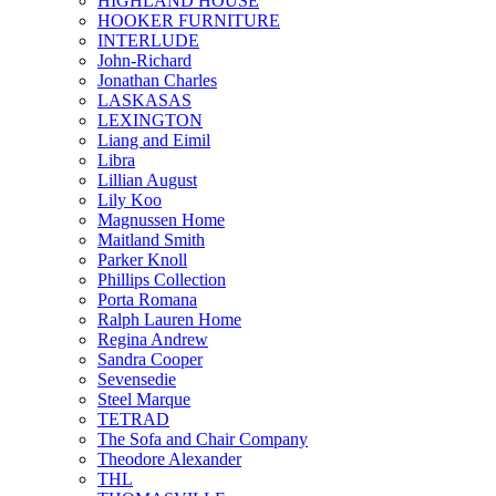
HIGHLAND HOUSE
HOOKER FURNITURE
INTERLUDE
John-Richard
Jonathan Charles
LASKASAS
LEXINGTON
Liang and Eimil
Libra
Lillian August
Lily Koo
Magnussen Home
Maitland Smith
Parker Knoll
Phillips Collection
Porta Romana
Ralph Lauren Home
Regina Andrew
Sandra Cooper
Sevensedie
Steel Marque
TETRAD
The Sofa and Chair Company
Theodore Alexander
THL