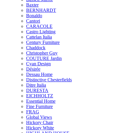
Baxter
BERNHARDT
Bonaldo
Cantori
CARACOLE
Castro Lighting
Cattelan Italia
Century Furniture
Chaddock
Christopher Guy
COUTURE Jardin
Cyan Design
Désirée
Dessau Home
Distinctive Chesterfields
Ditre Italia
DURESTA
EICHHOLTZ
Essential Home
Fine Furniture
FRAG
Global Views
Hickory Chair
Hickory White