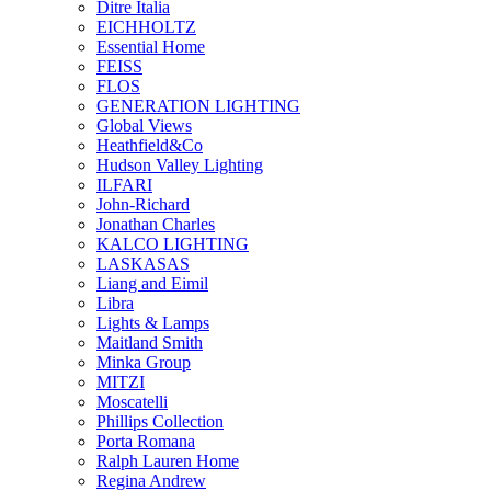
Ditre Italia
EICHHOLTZ
Essential Home
FEISS
FLOS
GENERATION LIGHTING
Global Views
Heathfield&Co
Hudson Valley Lighting
ILFARI
John-Richard
Jonathan Charles
KALCO LIGHTING
LASKASAS
Liang and Eimil
Libra
Lights & Lamps
Maitland Smith
Minka Group
MITZI
Moscatelli
Phillips Collection
Porta Romana
Ralph Lauren Home
Regina Andrew