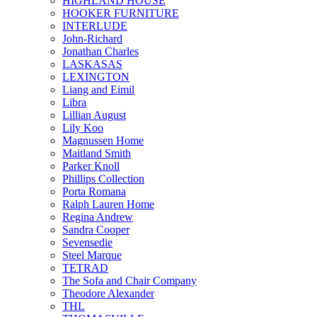
HIGHLAND HOUSE
HOOKER FURNITURE
INTERLUDE
John-Richard
Jonathan Charles
LASKASAS
LEXINGTON
Liang and Eimil
Libra
Lillian August
Lily Koo
Magnussen Home
Maitland Smith
Parker Knoll
Phillips Collection
Porta Romana
Ralph Lauren Home
Regina Andrew
Sandra Cooper
Sevensedie
Steel Marque
TETRAD
The Sofa and Chair Company
Theodore Alexander
THL