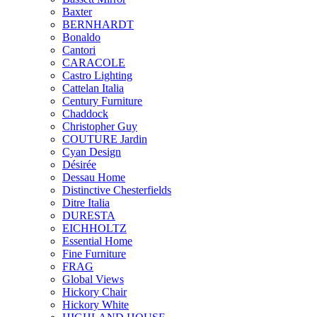
Baxter
BERNHARDT
Bonaldo
Cantori
CARACOLE
Castro Lighting
Cattelan Italia
Century Furniture
Chaddock
Christopher Guy
COUTURE Jardin
Cyan Design
Désirée
Dessau Home
Distinctive Chesterfields
Ditre Italia
DURESTA
EICHHOLTZ
Essential Home
Fine Furniture
FRAG
Global Views
Hickory Chair
Hickory White