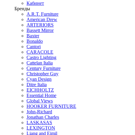
Кабинет
Бренды
A.R.T. Furniture
American Drew
ARTERIORS
Bassett Mirror
Baxter
Bonaldo
Cantori
CARACOLE
Castro Lighting
Cattelan Italia
Century Furniture
Christopher Guy
Cyan Design
Ditre Italia
EICHHOLTZ
Essential Home
Global Views
HOOKER FURNITURE
John-Richard
Jonathan Charles
LASKASAS
LEXINGTON
Liang and Eimil