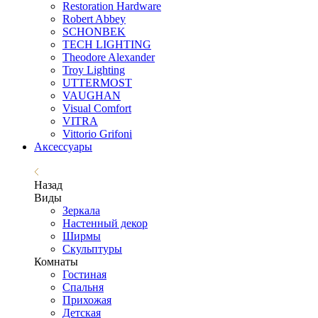
Restoration Hardware
Robert Abbey
SCHONBEK
TECH LIGHTING
Theodore Alexander
Troy Lighting
UTTERMOST
VAUGHAN
Visual Comfort
VITRA
Vittorio Grifoni
Аксессуары
Назад
Виды
Зеркала
Настенный декор
Ширмы
Скульптуры
Комнаты
Гостиная
Спальня
Прихожая
Детская