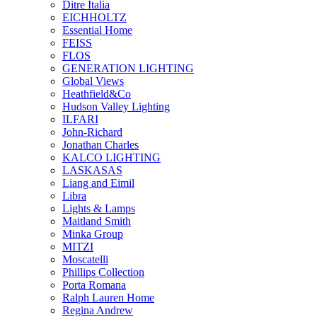
Ditre Italia
EICHHOLTZ
Essential Home
FEISS
FLOS
GENERATION LIGHTING
Global Views
Heathfield&Co
Hudson Valley Lighting
ILFARI
John-Richard
Jonathan Charles
KALCO LIGHTING
LASKASAS
Liang and Eimil
Libra
Lights & Lamps
Maitland Smith
Minka Group
MITZI
Moscatelli
Phillips Collection
Porta Romana
Ralph Lauren Home
Regina Andrew