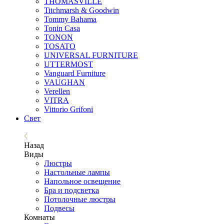
THOMASVILLE
Titchmarsh & Goodwin
Tommy Bahama
Tonin Casa
TONON
TOSATO
UNIVERSAL FURNITURE
UTTERMOST
Vanguard Furniture
VAUGHAN
Verellen
VITRA
Vittorio Grifoni
Свет
Назад
Виды
Люстры
Настольные лампы
Напольное освещение
Бра и подсветка
Потолочные люстры
Подвесы
Комнаты