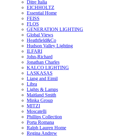
Ditre Italia
EICHHOLTZ
Essential Home
FEISS
FLOS
GENERATION LIGHTING
Global Views
Heathfield&Co
Hudson Valley Lighting
ILFARI
John-Richard
Jonathan Charles
KALCO LIGHTING
LASKASAS
Liang and Eimil
Libra
Lights & Lamps
Maitland Smith
Minka Group
MITZI
Moscatelli
Phillips Collection
Porta Romana
Ralph Lauren Home
Regina Andrew