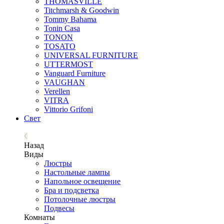
THOMASVILLE
Titchmarsh & Goodwin
Tommy Bahama
Tonin Casa
TONON
TOSATO
UNIVERSAL FURNITURE
UTTERMOST
Vanguard Furniture
VAUGHAN
Verellen
VITRA
Vittorio Grifoni
Свет
Назад
Виды
Люстры
Настольные лампы
Напольное освещение
Бра и подсветка
Потолочные люстры
Подвесы
Комнаты