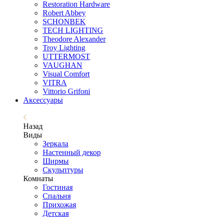
Restoration Hardware
Robert Abbey
SCHONBEK
TECH LIGHTING
Theodore Alexander
Troy Lighting
UTTERMOST
VAUGHAN
Visual Comfort
VITRA
Vittorio Grifoni
Аксессуары
Назад
Виды
Зеркала
Настенный декор
Ширмы
Скульптуры
Комнаты
Гостиная
Спальня
Прихожая
Детская