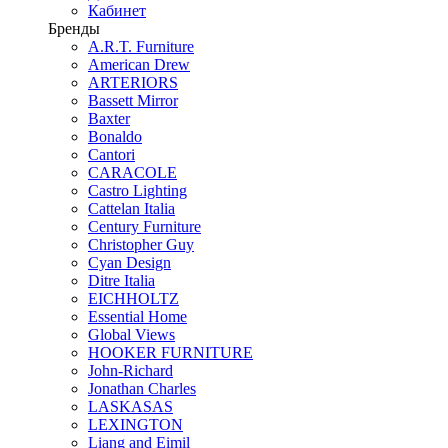
Кабинет
Бренды
A.R.T. Furniture
American Drew
ARTERIORS
Bassett Mirror
Baxter
Bonaldo
Cantori
CARACOLE
Castro Lighting
Cattelan Italia
Century Furniture
Christopher Guy
Cyan Design
Ditre Italia
EICHHOLTZ
Essential Home
Global Views
HOOKER FURNITURE
John-Richard
Jonathan Charles
LASKASAS
LEXINGTON
Liang and Eimil