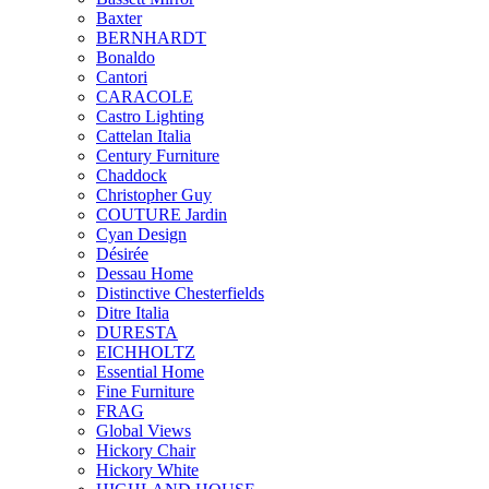
Baxter
BERNHARDT
Bonaldo
Cantori
CARACOLE
Castro Lighting
Cattelan Italia
Century Furniture
Chaddock
Christopher Guy
COUTURE Jardin
Cyan Design
Désirée
Dessau Home
Distinctive Chesterfields
Ditre Italia
DURESTA
EICHHOLTZ
Essential Home
Fine Furniture
FRAG
Global Views
Hickory Chair
Hickory White