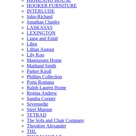
HIGHLAND HOUSE
HOOKER FURNITURE
INTERLUDE
John-Richard
Jonathan Charles
LASKASAS
LEXINGTON
Liang and Eimil
Libra
Lillian August
Lily Koo
Magnussen Home
Maitland Smith
Parker Knoll
Phillips Collection
Porta Romana
Ralph Lauren Home
Regina Andrew
Sandra Cooper
Sevensedie
Steel Marque
TETRAD
The Sofa and Chair Company
Theodore Alexander
THL