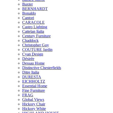
Baxter
BERNHARDT
Bonaldo
Cantori
CARACOLE
Castro Lighting
Cattelan Italia
Century Furniture
Chaddock
Christopher Guy
COUTURE Jardin
Cyan Design
Désirée
Dessau Home
Distinctive Chesterfields
Ditre Italia
DURESTA
EICHHOLTZ
Essential Home
Fine Furniture
FRAG
Global Views
Hickory Chair
Hickory White