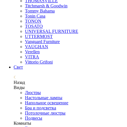
THOMASVILLE
Titchmarsh & Goodwin
Tommy Bahama
Tonin Casa
TONON
TOSATO
UNIVERSAL FURNITURE
UTTERMOST
Vanguard Furniture
VAUGHAN
Verellen
VITRA
Vittorio Grifoni
Свет
Назад
Виды
Люстры
Настольные лампы
Напольное освещение
Бра и подсветка
Потолочные люстры
Подвесы
Комнаты