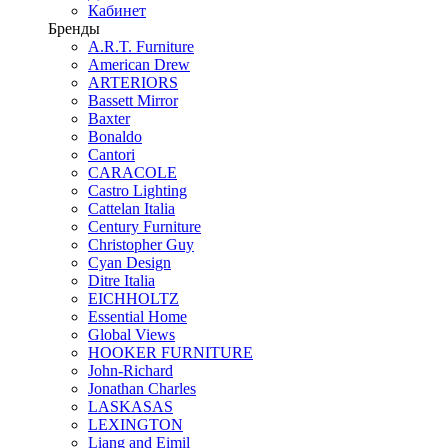
Кабинет
Бренды
A.R.T. Furniture
American Drew
ARTERIORS
Bassett Mirror
Baxter
Bonaldo
Cantori
CARACOLE
Castro Lighting
Cattelan Italia
Century Furniture
Christopher Guy
Cyan Design
Ditre Italia
EICHHOLTZ
Essential Home
Global Views
HOOKER FURNITURE
John-Richard
Jonathan Charles
LASKASAS
LEXINGTON
Liang and Eimil