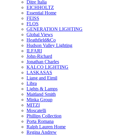
Ditre Italia
EICHHOLTZ
Essential Home
FEISS
FLOS
GENERATION LIGHTING
Global Views
Heathfield&Co
Hudson Valley Lighting
ILFARI
John-Richard
Jonathan Charles
KALCO LIGHTING
LASKASAS
Liang and Eimil
Libra
Lights & Lamps
Maitland Smith
Minka Group
MITZI
Moscatelli
Phillips Collection
Porta Romana
Ralph Lauren Home
Regina Andrew