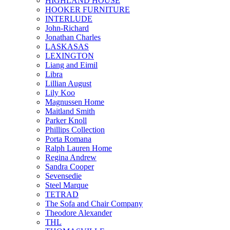
HIGHLAND HOUSE
HOOKER FURNITURE
INTERLUDE
John-Richard
Jonathan Charles
LASKASAS
LEXINGTON
Liang and Eimil
Libra
Lillian August
Lily Koo
Magnussen Home
Maitland Smith
Parker Knoll
Phillips Collection
Porta Romana
Ralph Lauren Home
Regina Andrew
Sandra Cooper
Sevensedie
Steel Marque
TETRAD
The Sofa and Chair Company
Theodore Alexander
THL