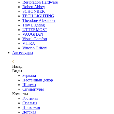
Restoration Hardware
Robert Abbey
SCHONBEK
TECH LIGHTING
Theodore Alexander
Troy Lighting
UTTERMOST
VAUGHAN
Visual Comfort
VITRA
Vittorio Grifoni
Аксессуары
Назад
Виды
Зеркала
Настенный декор
Ширмы
Скульптуры
Комнаты
Гостиная
Спальня
Прихожая
Детская