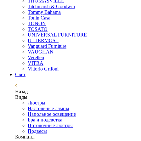
THOMASVILLE
Titchmarsh & Goodwin
Tommy Bahama
Tonin Casa
TONON
TOSATO
UNIVERSAL FURNITURE
UTTERMOST
Vanguard Furniture
VAUGHAN
Verellen
VITRA
Vittorio Grifoni
Свет
Назад
Виды
Люстры
Настольные лампы
Напольное освещение
Бра и подсветка
Потолочные люстры
Подвесы
Комнаты