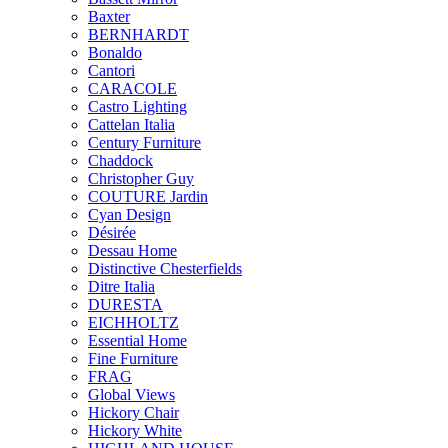
Baxter
BERNHARDT
Bonaldo
Cantori
CARACOLE
Castro Lighting
Cattelan Italia
Century Furniture
Chaddock
Christopher Guy
COUTURE Jardin
Cyan Design
Désirée
Dessau Home
Distinctive Chesterfields
Ditre Italia
DURESTA
EICHHOLTZ
Essential Home
Fine Furniture
FRAG
Global Views
Hickory Chair
Hickory White