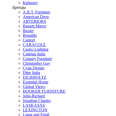
Кабинет
Бренды
A.R.T. Furniture
American Drew
ARTERIORS
Bassett Mirror
Baxter
Bonaldo
Cantori
CARACOLE
Castro Lighting
Cattelan Italia
Century Furniture
Christopher Guy
Cyan Design
Ditre Italia
EICHHOLTZ
Essential Home
Global Views
HOOKER FURNITURE
John-Richard
Jonathan Charles
LASKASAS
LEXINGTON
Liang and Eimil