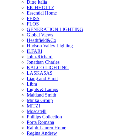
Ditre Italia
EICHHOLTZ
Essential Home
FEISS
FLOS
GENERATION LIGHTING
Global Views
Heathfield&Co
Hudson Valley Lighting
ILFARI
John-Richard
Jonathan Charles
KALCO LIGHTING
LASKASAS
Liang and Eimil
Libra
Lights & Lamps
Maitland Smith
Minka Group
MITZI
Moscatelli
Phillips Collection
Porta Romana
Ralph Lauren Home
Regina Andrew