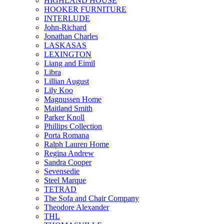
HIGHLAND HOUSE
HOOKER FURNITURE
INTERLUDE
John-Richard
Jonathan Charles
LASKASAS
LEXINGTON
Liang and Eimil
Libra
Lillian August
Lily Koo
Magnussen Home
Maitland Smith
Parker Knoll
Phillips Collection
Porta Romana
Ralph Lauren Home
Regina Andrew
Sandra Cooper
Sevensedie
Steel Marque
TETRAD
The Sofa and Chair Company
Theodore Alexander
THL