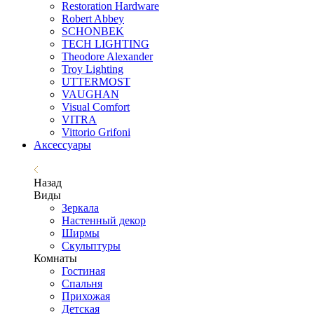
Restoration Hardware
Robert Abbey
SCHONBEK
TECH LIGHTING
Theodore Alexander
Troy Lighting
UTTERMOST
VAUGHAN
Visual Comfort
VITRA
Vittorio Grifoni
Аксессуары
Назад
Виды
Зеркала
Настенный декор
Ширмы
Скульптуры
Комнаты
Гостиная
Спальня
Прихожая
Детская