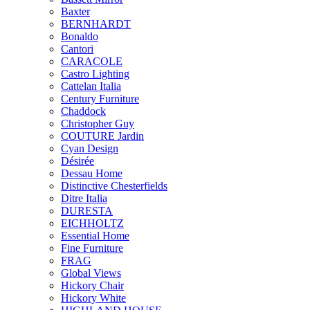
Baxter
BERNHARDT
Bonaldo
Cantori
CARACOLE
Castro Lighting
Cattelan Italia
Century Furniture
Chaddock
Christopher Guy
COUTURE Jardin
Cyan Design
Désirée
Dessau Home
Distinctive Chesterfields
Ditre Italia
DURESTA
EICHHOLTZ
Essential Home
Fine Furniture
FRAG
Global Views
Hickory Chair
Hickory White