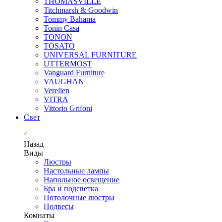
THOMASVILLE
Titchmarsh & Goodwin
Tommy Bahama
Tonin Casa
TONON
TOSATO
UNIVERSAL FURNITURE
UTTERMOST
Vanguard Furniture
VAUGHAN
Verellen
VITRA
Vittorio Grifoni
Свет
Назад
Виды
Люстры
Настольные лампы
Напольное освещение
Бра и подсветка
Потолочные люстры
Подвесы
Комнаты