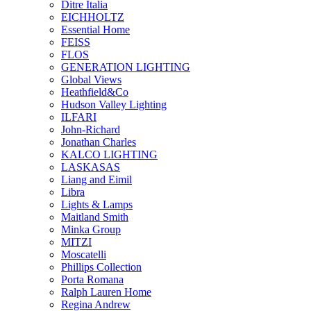
Ditre Italia
EICHHOLTZ
Essential Home
FEISS
FLOS
GENERATION LIGHTING
Global Views
Heathfield&Co
Hudson Valley Lighting
ILFARI
John-Richard
Jonathan Charles
KALCO LIGHTING
LASKASAS
Liang and Eimil
Libra
Lights & Lamps
Maitland Smith
Minka Group
MITZI
Moscatelli
Phillips Collection
Porta Romana
Ralph Lauren Home
Regina Andrew