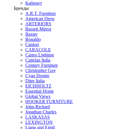
Кабинет
Бренды
A.R.T. Furniture
American Drew
ARTERIORS
Bassett Mirror
Baxter
Bonaldo
Cantori
CARACOLE
Castro Lighting
Cattelan Italia
Century Furniture
Christopher Guy
Cyan Design
Ditre Italia
EICHHOLTZ
Essential Home
Global Views
HOOKER FURNITURE
John-Richard
Jonathan Charles
LASKASAS
LEXINGTON
Liang and Eimil