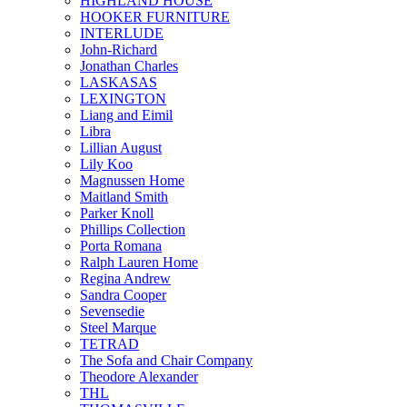
HIGHLAND HOUSE
HOOKER FURNITURE
INTERLUDE
John-Richard
Jonathan Charles
LASKASAS
LEXINGTON
Liang and Eimil
Libra
Lillian August
Lily Koo
Magnussen Home
Maitland Smith
Parker Knoll
Phillips Collection
Porta Romana
Ralph Lauren Home
Regina Andrew
Sandra Cooper
Sevensedie
Steel Marque
TETRAD
The Sofa and Chair Company
Theodore Alexander
THL