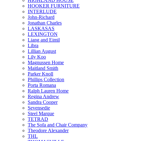
HIGHLAND HOUSE
HOOKER FURNITURE
INTERLUDE
John-Richard
Jonathan Charles
LASKASAS
LEXINGTON
Liang and Eimil
Libra
Lillian August
Lily Koo
Magnussen Home
Maitland Smith
Parker Knoll
Phillips Collection
Porta Romana
Ralph Lauren Home
Regina Andrew
Sandra Cooper
Sevensedie
Steel Marque
TETRAD
The Sofa and Chair Company
Theodore Alexander
THL