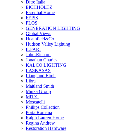
Ditre Italia
EICHHOLTZ
Essential Home
FEISS
FLOS
GENERATION LIGHTING
Global Views
Heathfield&Co
Hudson Valley Lighting
ILFARI
John-Richard
Jonathan Charles
KALCO LIGHTING
LASKASAS
Liang and Eimil
Libra
Maitland Smith
Minka Group
MITZI
Moscatelli
Phillips Collection
Porta Romana
Ralph Lauren Home
Regina Andrew
Restoration Hardware