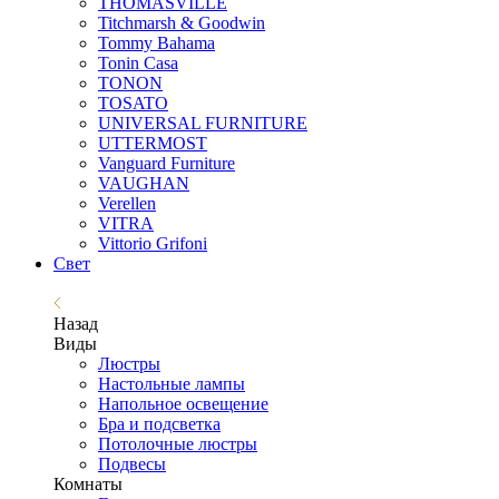
THOMASVILLE
Titchmarsh & Goodwin
Tommy Bahama
Tonin Casa
TONON
TOSATO
UNIVERSAL FURNITURE
UTTERMOST
Vanguard Furniture
VAUGHAN
Verellen
VITRA
Vittorio Grifoni
Свет
Назад
Виды
Люстры
Настольные лампы
Напольное освещение
Бра и подсветка
Потолочные люстры
Подвесы
Комнаты