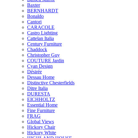
Baxter
BERNHARDT
Bonaldo
Cantori
CARACOLE
Castro Lighting
Cattelan Italia
Century Furniture
Chaddock
Christopher Guy
COUTURE Jardin
Cyan Design
Désirée
Dessau Home
Distinctive Chesterfields
Ditre Italia
DURESTA
EICHHOLTZ
Essential Home
Fine Furniture
FRAG
Global Views
Hickory Chair
Hickory White