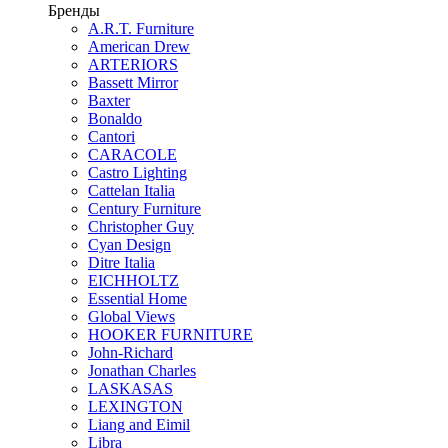
Бренды
A.R.T. Furniture
American Drew
ARTERIORS
Bassett Mirror
Baxter
Bonaldo
Cantori
CARACOLE
Castro Lighting
Cattelan Italia
Century Furniture
Christopher Guy
Cyan Design
Ditre Italia
EICHHOLTZ
Essential Home
Global Views
HOOKER FURNITURE
John-Richard
Jonathan Charles
LASKASAS
LEXINGTON
Liang and Eimil
Libra