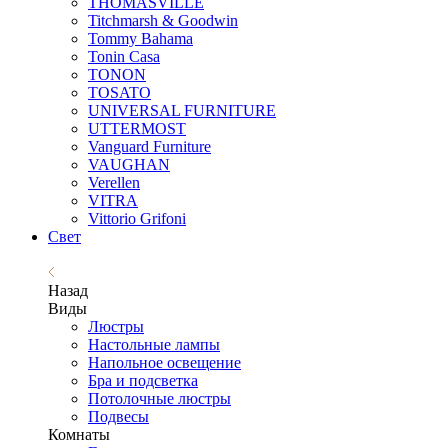
THOMASVILLE
Titchmarsh & Goodwin
Tommy Bahama
Tonin Casa
TONON
TOSATO
UNIVERSAL FURNITURE
UTTERMOST
Vanguard Furniture
VAUGHAN
Verellen
VITRA
Vittorio Grifoni
Свет
Назад
Виды
Люстры
Настольные лампы
Напольное освещение
Бра и подсветка
Потолочные люстры
Подвесы
Комнаты