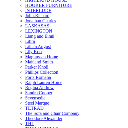
HIGHLAND HOUSE
HOOKER FURNITURE
INTERLUDE
John-Richard
Jonathan Charles
LASKASAS
LEXINGTON
Liang and Eimil
Libra
Lillian August
Lily Koo
Magnussen Home
Maitland Smith
Parker Knoll
Phillips Collection
Porta Romana
Ralph Lauren Home
Regina Andrew
Sandra Cooper
Sevensedie
Steel Marque
TETRAD
The Sofa and Chair Company
Theodore Alexander
THL