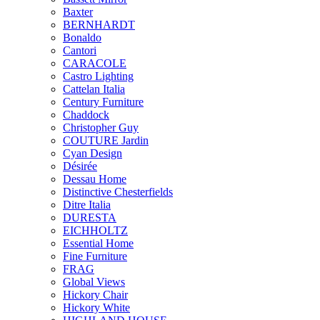
Baxter
BERNHARDT
Bonaldo
Cantori
CARACOLE
Castro Lighting
Cattelan Italia
Century Furniture
Chaddock
Christopher Guy
COUTURE Jardin
Cyan Design
Désirée
Dessau Home
Distinctive Chesterfields
Ditre Italia
DURESTA
EICHHOLTZ
Essential Home
Fine Furniture
FRAG
Global Views
Hickory Chair
Hickory White