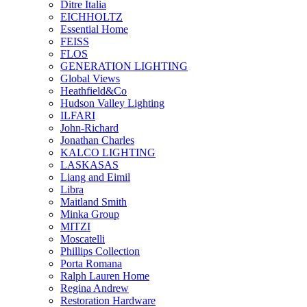
Ditre Italia
EICHHOLTZ
Essential Home
FEISS
FLOS
GENERATION LIGHTING
Global Views
Heathfield&Co
Hudson Valley Lighting
ILFARI
John-Richard
Jonathan Charles
KALCO LIGHTING
LASKASAS
Liang and Eimil
Libra
Maitland Smith
Minka Group
MITZI
Moscatelli
Phillips Collection
Porta Romana
Ralph Lauren Home
Regina Andrew
Restoration Hardware