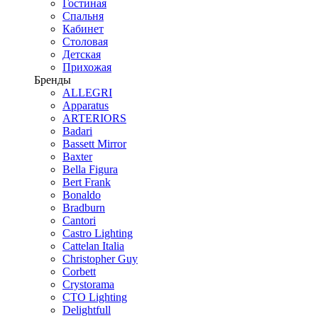
Гостиная
Спальня
Кабинет
Столовая
Детская
Прихожая
Бренды
ALLEGRI
Apparatus
ARTERIORS
Badari
Bassett Mirror
Baxter
Bella Figura
Bert Frank
Bonaldo
Bradburn
Cantori
Castro Lighting
Cattelan Italia
Christopher Guy
Corbett
Crystorama
CTO Lighting
Delightfull