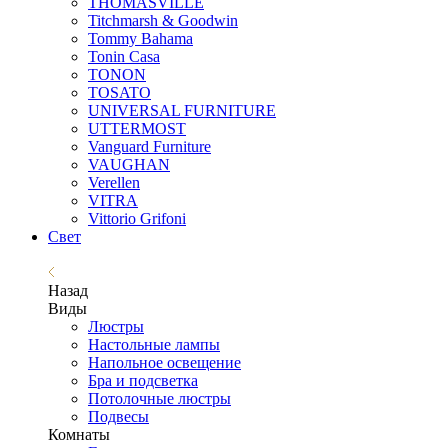
THOMASVILLE
Titchmarsh & Goodwin
Tommy Bahama
Tonin Casa
TONON
TOSATO
UNIVERSAL FURNITURE
UTTERMOST
Vanguard Furniture
VAUGHAN
Verellen
VITRA
Vittorio Grifoni
Свет
Назад
Виды
Люстры
Настольные лампы
Напольное освещение
Бра и подсветка
Потолочные люстры
Подвесы
Комнаты