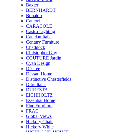
Baxter
BERNHARDT
Bonaldo
Cantori
CARACOLE
Castro Lighting
Cattelan Italia
Century Furniture
Chaddock
Christopher Guy
COUTURE Jardin
Cyan Design
Désirée
Dessau Home
Distinctive Chesterfields
Ditre Italia
DURESTA
EICHHOLTZ
Essential Home
Fine Furniture
FRAG
Global Views
Hickory Chair
Hickory White