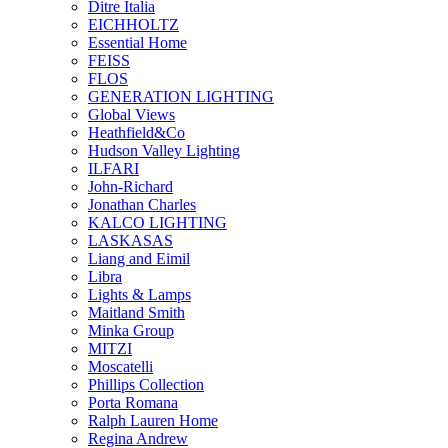
Ditre Italia
EICHHOLTZ
Essential Home
FEISS
FLOS
GENERATION LIGHTING
Global Views
Heathfield&Co
Hudson Valley Lighting
ILFARI
John-Richard
Jonathan Charles
KALCO LIGHTING
LASKASAS
Liang and Eimil
Libra
Lights & Lamps
Maitland Smith
Minka Group
MITZI
Moscatelli
Phillips Collection
Porta Romana
Ralph Lauren Home
Regina Andrew