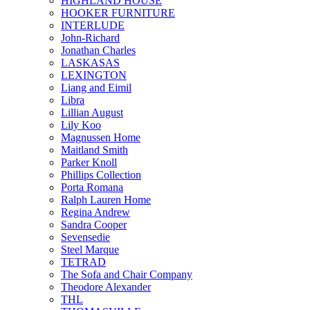
HIGHLAND HOUSE
HOOKER FURNITURE
INTERLUDE
John-Richard
Jonathan Charles
LASKASAS
LEXINGTON
Liang and Eimil
Libra
Lillian August
Lily Koo
Magnussen Home
Maitland Smith
Parker Knoll
Phillips Collection
Porta Romana
Ralph Lauren Home
Regina Andrew
Sandra Cooper
Sevensedie
Steel Marque
TETRAD
The Sofa and Chair Company
Theodore Alexander
THL