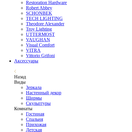
Restoration Hardware
Robert Abbey
SCHONBEK
TECH LIGHTING
Theodore Alexander
Troy Lighting
UTTERMOST
VAUGHAN
Visual Comfort
VITRA
Vittorio Grifoni
Аксессуары
Назад
Виды
Зеркала
Настенный декор
Ширмы
Скульптуры
Комнаты
Гостиная
Спальня
Прихожая
Детская