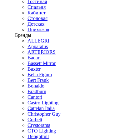
Гостиная
Спальня
Кабинет
Столовая
Детская
Прихожая
Бренды
ALLEGRI
Apparatus
ARTERIORS
Badari
Bassett Mirror
Baxter
Bella Figura
Bert Frank
Bonaldo
Bradburn
Cantori
Castro Lighting
Cattelan Italia
Christopher Guy
Corbett
Crystorama
CTO Lighting
Delightfull