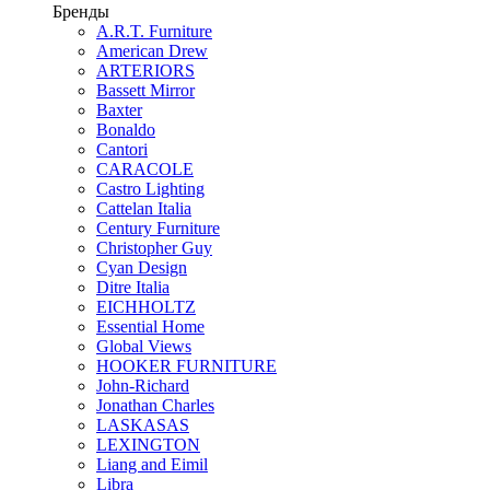
Бренды
A.R.T. Furniture
American Drew
ARTERIORS
Bassett Mirror
Baxter
Bonaldo
Cantori
CARACOLE
Castro Lighting
Cattelan Italia
Century Furniture
Christopher Guy
Cyan Design
Ditre Italia
EICHHOLTZ
Essential Home
Global Views
HOOKER FURNITURE
John-Richard
Jonathan Charles
LASKASAS
LEXINGTON
Liang and Eimil
Libra