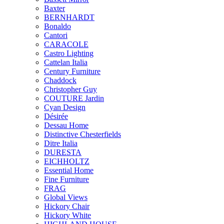
Baxter
BERNHARDT
Bonaldo
Cantori
CARACOLE
Castro Lighting
Cattelan Italia
Century Furniture
Chaddock
Christopher Guy
COUTURE Jardin
Cyan Design
Désirée
Dessau Home
Distinctive Chesterfields
Ditre Italia
DURESTA
EICHHOLTZ
Essential Home
Fine Furniture
FRAG
Global Views
Hickory Chair
Hickory White