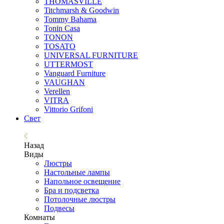
THOMASVILLE
Titchmarsh & Goodwin
Tommy Bahama
Tonin Casa
TONON
TOSATO
UNIVERSAL FURNITURE
UTTERMOST
Vanguard Furniture
VAUGHAN
Verellen
VITRA
Vittorio Grifoni
Свет
Назад
Виды
Люстры
Настольные лампы
Напольное освещение
Бра и подсветка
Потолочные люстры
Подвесы
Комнаты