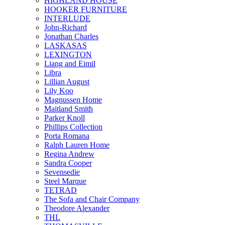
HIGHLAND HOUSE
HOOKER FURNITURE
INTERLUDE
John-Richard
Jonathan Charles
LASKASAS
LEXINGTON
Liang and Eimil
Libra
Lillian August
Lily Koo
Magnussen Home
Maitland Smith
Parker Knoll
Phillips Collection
Porta Romana
Ralph Lauren Home
Regina Andrew
Sandra Cooper
Sevensedie
Steel Marque
TETRAD
The Sofa and Chair Company
Theodore Alexander
THL