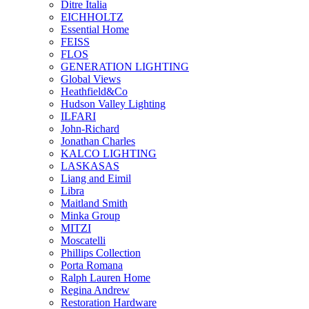
Ditre Italia
EICHHOLTZ
Essential Home
FEISS
FLOS
GENERATION LIGHTING
Global Views
Heathfield&Co
Hudson Valley Lighting
ILFARI
John-Richard
Jonathan Charles
KALCO LIGHTING
LASKASAS
Liang and Eimil
Libra
Maitland Smith
Minka Group
MITZI
Moscatelli
Phillips Collection
Porta Romana
Ralph Lauren Home
Regina Andrew
Restoration Hardware