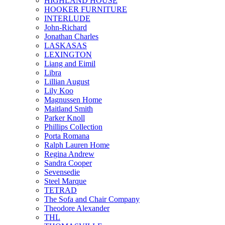
HIGHLAND HOUSE
HOOKER FURNITURE
INTERLUDE
John-Richard
Jonathan Charles
LASKASAS
LEXINGTON
Liang and Eimil
Libra
Lillian August
Lily Koo
Magnussen Home
Maitland Smith
Parker Knoll
Phillips Collection
Porta Romana
Ralph Lauren Home
Regina Andrew
Sandra Cooper
Sevensedie
Steel Marque
TETRAD
The Sofa and Chair Company
Theodore Alexander
THL