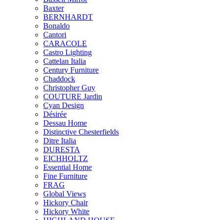
Baxter
BERNHARDT
Bonaldo
Cantori
CARACOLE
Castro Lighting
Cattelan Italia
Century Furniture
Chaddock
Christopher Guy
COUTURE Jardin
Cyan Design
Désirée
Dessau Home
Distinctive Chesterfields
Ditre Italia
DURESTA
EICHHOLTZ
Essential Home
Fine Furniture
FRAG
Global Views
Hickory Chair
Hickory White