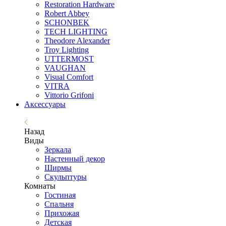
Restoration Hardware
Robert Abbey
SCHONBEK
TECH LIGHTING
Theodore Alexander
Troy Lighting
UTTERMOST
VAUGHAN
Visual Comfort
VITRA
Vittorio Grifoni
Аксессуары
Назад
Виды
Зеркала
Настенный декор
Ширмы
Скульптуры
Комнаты
Гостиная
Спальня
Прихожая
Детская