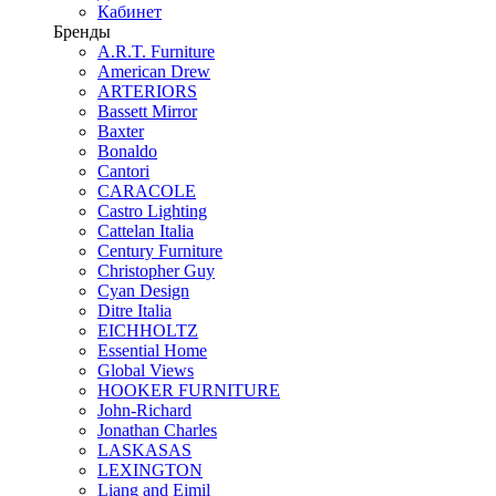
Кабинет
Бренды
A.R.T. Furniture
American Drew
ARTERIORS
Bassett Mirror
Baxter
Bonaldo
Cantori
CARACOLE
Castro Lighting
Cattelan Italia
Century Furniture
Christopher Guy
Cyan Design
Ditre Italia
EICHHOLTZ
Essential Home
Global Views
HOOKER FURNITURE
John-Richard
Jonathan Charles
LASKASAS
LEXINGTON
Liang and Eimil