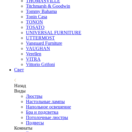
THOMASVILLE
Titchmarsh & Goodwin
Tommy Bahama
Tonin Casa
TONON
TOSATO
UNIVERSAL FURNITURE
UTTERMOST
Vanguard Furniture
VAUGHAN
Verellen
VITRA
Vittorio Grifoni
Свет
Назад
Виды
Люстры
Настольные лампы
Напольное освещение
Бра и подсветка
Потолочные люстры
Подвесы
Комнаты