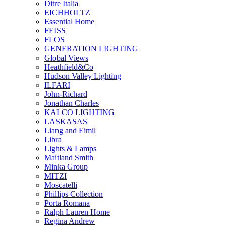
Ditre Italia
EICHHOLTZ
Essential Home
FEISS
FLOS
GENERATION LIGHTING
Global Views
Heathfield&Co
Hudson Valley Lighting
ILFARI
John-Richard
Jonathan Charles
KALCO LIGHTING
LASKASAS
Liang and Eimil
Libra
Lights & Lamps
Maitland Smith
Minka Group
MITZI
Moscatelli
Phillips Collection
Porta Romana
Ralph Lauren Home
Regina Andrew