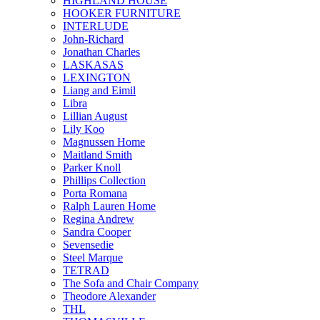
HIGHLAND HOUSE
HOOKER FURNITURE
INTERLUDE
John-Richard
Jonathan Charles
LASKASAS
LEXINGTON
Liang and Eimil
Libra
Lillian August
Lily Koo
Magnussen Home
Maitland Smith
Parker Knoll
Phillips Collection
Porta Romana
Ralph Lauren Home
Regina Andrew
Sandra Cooper
Sevensedie
Steel Marque
TETRAD
The Sofa and Chair Company
Theodore Alexander
THL