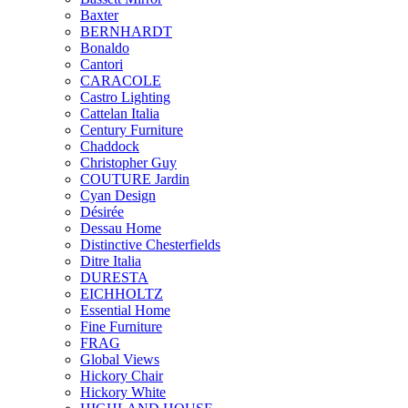
Baxter
BERNHARDT
Bonaldo
Cantori
CARACOLE
Castro Lighting
Cattelan Italia
Century Furniture
Chaddock
Christopher Guy
COUTURE Jardin
Cyan Design
Désirée
Dessau Home
Distinctive Chesterfields
Ditre Italia
DURESTA
EICHHOLTZ
Essential Home
Fine Furniture
FRAG
Global Views
Hickory Chair
Hickory White