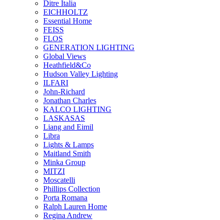
Ditre Italia
EICHHOLTZ
Essential Home
FEISS
FLOS
GENERATION LIGHTING
Global Views
Heathfield&Co
Hudson Valley Lighting
ILFARI
John-Richard
Jonathan Charles
KALCO LIGHTING
LASKASAS
Liang and Eimil
Libra
Lights & Lamps
Maitland Smith
Minka Group
MITZI
Moscatelli
Phillips Collection
Porta Romana
Ralph Lauren Home
Regina Andrew