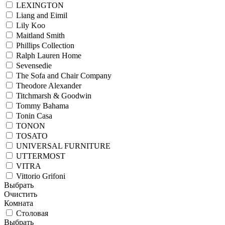
LEXINGTON
Liang and Eimil
Lily Koo
Maitland Smith
Phillips Collection
Ralph Lauren Home
Sevensedie
The Sofa and Chair Company
Theodore Alexander
Titchmarsh & Goodwin
Tommy Bahama
Tonin Casa
TONON
TOSATO
UNIVERSAL FURNITURE
UTTERMOST
VITRA
Vittorio Grifoni
Выбрать
Очистить
Комната
Столовая
Выбрать