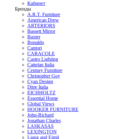
Кабинет
Бренды
A.R.T. Furniture
American Drew
ARTERIORS
Bassett Mirror
Baxter
Bonaldo
Cantori
CARACOLE
Castro Lighting
Cattelan Italia
Century Furniture
Christopher Guy
Cyan Design
Ditre Italia
EICHHOLTZ
Essential Home
Global Views
HOOKER FURNITURE
John-Richard
Jonathan Charles
LASKASAS
LEXINGTON
Liang and Eimil