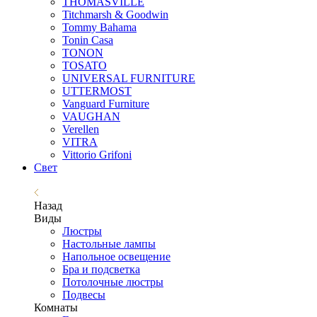
THOMASVILLE
Titchmarsh & Goodwin
Tommy Bahama
Tonin Casa
TONON
TOSATO
UNIVERSAL FURNITURE
UTTERMOST
Vanguard Furniture
VAUGHAN
Verellen
VITRA
Vittorio Grifoni
Свет
Назад
Виды
Люстры
Настольные лампы
Напольное освещение
Бра и подсветка
Потолочные люстры
Подвесы
Комнаты