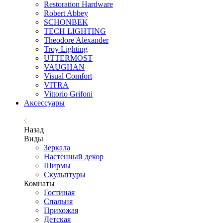
Restoration Hardware
Robert Abbey
SCHONBEK
TECH LIGHTING
Theodore Alexander
Troy Lighting
UTTERMOST
VAUGHAN
Visual Comfort
VITRA
Vittorio Grifoni
Аксессуары
Назад
Виды
Зеркала
Настенный декор
Ширмы
Скульптуры
Комнаты
Гостиная
Спальня
Прихожая
Детская