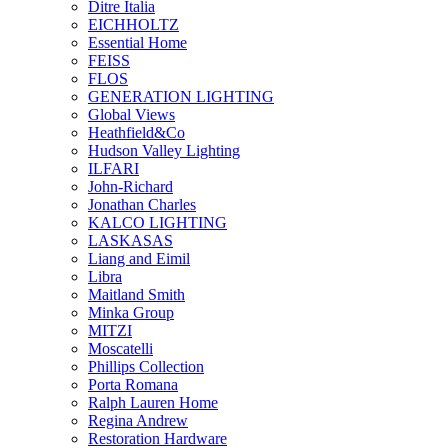
Ditre Italia
EICHHOLTZ
Essential Home
FEISS
FLOS
GENERATION LIGHTING
Global Views
Heathfield&Co
Hudson Valley Lighting
ILFARI
John-Richard
Jonathan Charles
KALCO LIGHTING
LASKASAS
Liang and Eimil
Libra
Maitland Smith
Minka Group
MITZI
Moscatelli
Phillips Collection
Porta Romana
Ralph Lauren Home
Regina Andrew
Restoration Hardware