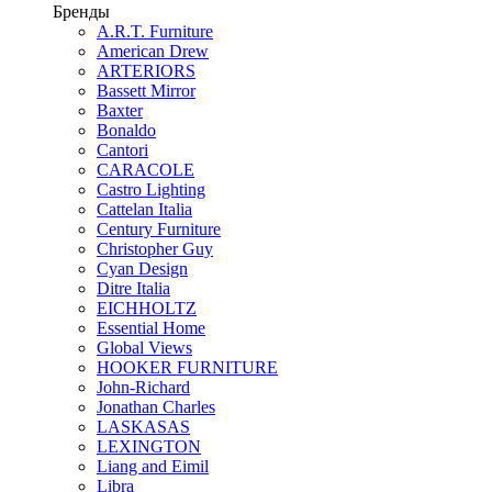
Бренды
A.R.T. Furniture
American Drew
ARTERIORS
Bassett Mirror
Baxter
Bonaldo
Cantori
CARACOLE
Castro Lighting
Cattelan Italia
Century Furniture
Christopher Guy
Cyan Design
Ditre Italia
EICHHOLTZ
Essential Home
Global Views
HOOKER FURNITURE
John-Richard
Jonathan Charles
LASKASAS
LEXINGTON
Liang and Eimil
Libra