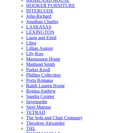
HIGHLAND HOUSE
HOOKER FURNITURE
INTERLUDE
John-Richard
Jonathan Charles
LASKASAS
LEXINGTON
Liang and Eimil
Libra
Lillian August
Lily Koo
Magnussen Home
Maitland Smith
Parker Knoll
Phillips Collection
Porta Romana
Ralph Lauren Home
Regina Andrew
Sandra Cooper
Sevensedie
Steel Marque
TETRAD
The Sofa and Chair Company
Theodore Alexander
THL