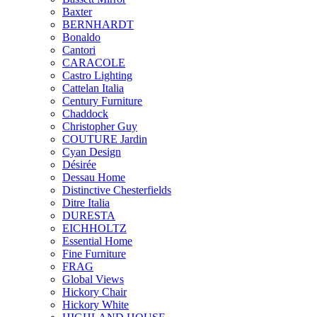
Baxter
BERNHARDT
Bonaldo
Cantori
CARACOLE
Castro Lighting
Cattelan Italia
Century Furniture
Chaddock
Christopher Guy
COUTURE Jardin
Cyan Design
Désirée
Dessau Home
Distinctive Chesterfields
Ditre Italia
DURESTA
EICHHOLTZ
Essential Home
Fine Furniture
FRAG
Global Views
Hickory Chair
Hickory White