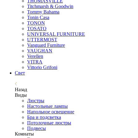
THOMASVILLE
Titchmarsh & Goodwin
Tommy Bahama
Tonin Casa
TONON
TOSATO
UNIVERSAL FURNITURE
UTTERMOST
Vanguard Furniture
VAUGHAN
Verellen
VITRA
Vittorio Grifoni
Свет
Назад
Виды
Люстры
Настольные лампы
Напольное освещение
Бра и подсветка
Потолочные люстры
Подвесы
Комнаты