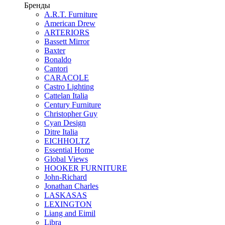
Бренды
A.R.T. Furniture
American Drew
ARTERIORS
Bassett Mirror
Baxter
Bonaldo
Cantori
CARACOLE
Castro Lighting
Cattelan Italia
Century Furniture
Christopher Guy
Cyan Design
Ditre Italia
EICHHOLTZ
Essential Home
Global Views
HOOKER FURNITURE
John-Richard
Jonathan Charles
LASKASAS
LEXINGTON
Liang and Eimil
Libra