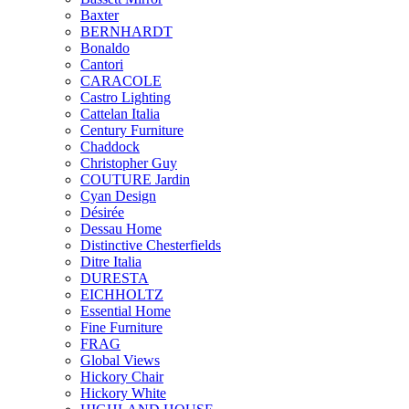
Baxter
BERNHARDT
Bonaldo
Cantori
CARACOLE
Castro Lighting
Cattelan Italia
Century Furniture
Chaddock
Christopher Guy
COUTURE Jardin
Cyan Design
Désirée
Dessau Home
Distinctive Chesterfields
Ditre Italia
DURESTA
EICHHOLTZ
Essential Home
Fine Furniture
FRAG
Global Views
Hickory Chair
Hickory White