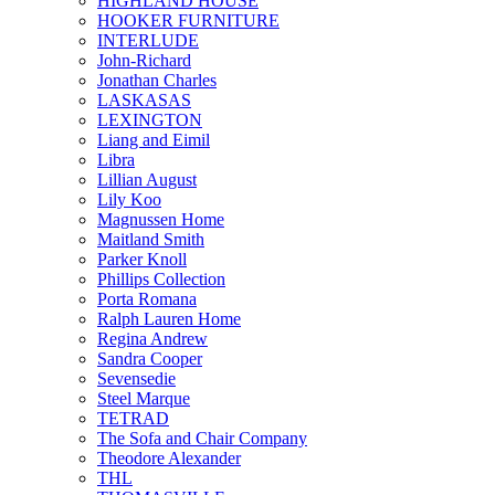
HIGHLAND HOUSE
HOOKER FURNITURE
INTERLUDE
John-Richard
Jonathan Charles
LASKASAS
LEXINGTON
Liang and Eimil
Libra
Lillian August
Lily Koo
Magnussen Home
Maitland Smith
Parker Knoll
Phillips Collection
Porta Romana
Ralph Lauren Home
Regina Andrew
Sandra Cooper
Sevensedie
Steel Marque
TETRAD
The Sofa and Chair Company
Theodore Alexander
THL