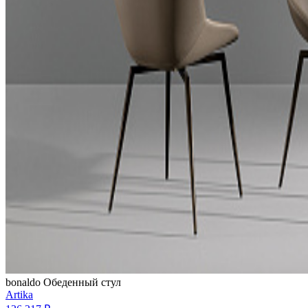
bonaldo
Обеденный стул
Artika