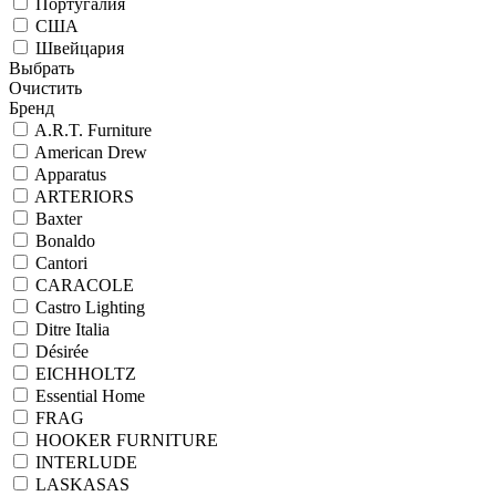
Португалия
США
Швейцария
Выбрать
Очистить
Бренд
A.R.T. Furniture
American Drew
Apparatus
ARTERIORS
Baxter
Bonaldo
Cantori
CARACOLE
Castro Lighting
Ditre Italia
Désirée
EICHHOLTZ
Essential Home
FRAG
HOOKER FURNITURE
INTERLUDE
LASKASAS