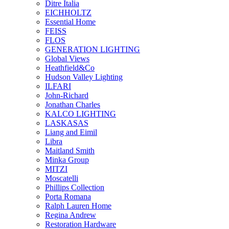
Ditre Italia
EICHHOLTZ
Essential Home
FEISS
FLOS
GENERATION LIGHTING
Global Views
Heathfield&Co
Hudson Valley Lighting
ILFARI
John-Richard
Jonathan Charles
KALCO LIGHTING
LASKASAS
Liang and Eimil
Libra
Maitland Smith
Minka Group
MITZI
Moscatelli
Phillips Collection
Porta Romana
Ralph Lauren Home
Regina Andrew
Restoration Hardware