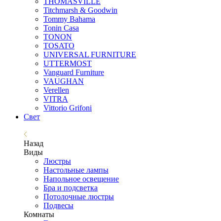
THOMASVILLE
Titchmarsh & Goodwin
Tommy Bahama
Tonin Casa
TONON
TOSATO
UNIVERSAL FURNITURE
UTTERMOST
Vanguard Furniture
VAUGHAN
Verellen
VITRA
Vittorio Grifoni
Свет
Назад
Виды
Люстры
Настольные лампы
Напольное освещение
Бра и подсветка
Потолочные люстры
Подвесы
Комнаты