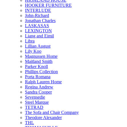
HIGHLAND HOUSE
HOOKER FURNITURE
INTERLUDE
John-Richard
Jonathan Charles
LASKASAS
LEXINGTON
Liang and Eimil
Libra
Lillian August
Lily Koo
Magnussen Home
Maitland Smith
Parker Knoll
Phillips Collection
Porta Romana
Ralph Lauren Home
Regina Andrew
Sandra Cooper
Sevensedie
Steel Marque
TETRAD
The Sofa and Chair Company
Theodore Alexander
THL