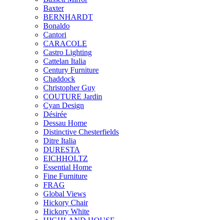
Baxter
BERNHARDT
Bonaldo
Cantori
CARACOLE
Castro Lighting
Cattelan Italia
Century Furniture
Chaddock
Christopher Guy
COUTURE Jardin
Cyan Design
Désirée
Dessau Home
Distinctive Chesterfields
Ditre Italia
DURESTA
EICHHOLTZ
Essential Home
Fine Furniture
FRAG
Global Views
Hickory Chair
Hickory White