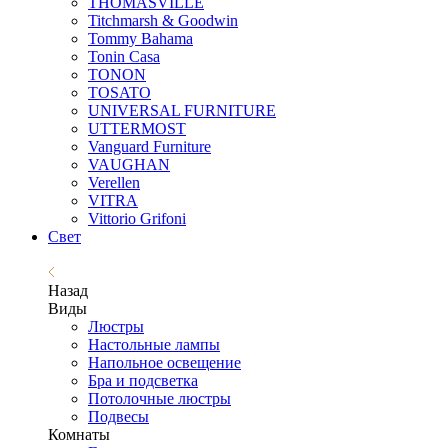
THOMASVILLE
Titchmarsh & Goodwin
Tommy Bahama
Tonin Casa
TONON
TOSATO
UNIVERSAL FURNITURE
UTTERMOST
Vanguard Furniture
VAUGHAN
Verellen
VITRA
Vittorio Grifoni
Свет
Назад
Виды
Люстры
Настольные лампы
Напольное освещение
Бра и подсветка
Потолочные люстры
Подвесы
Комнаты