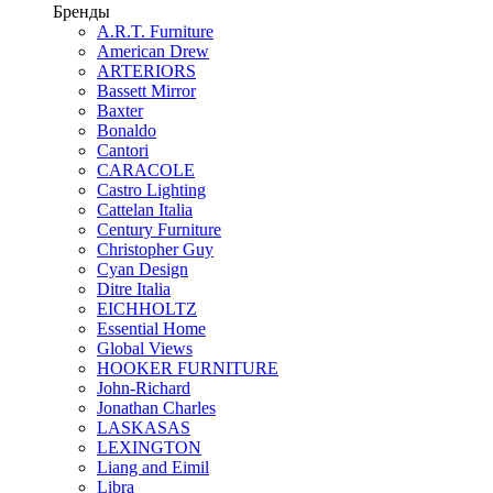
Бренды
A.R.T. Furniture
American Drew
ARTERIORS
Bassett Mirror
Baxter
Bonaldo
Cantori
CARACOLE
Castro Lighting
Cattelan Italia
Century Furniture
Christopher Guy
Cyan Design
Ditre Italia
EICHHOLTZ
Essential Home
Global Views
HOOKER FURNITURE
John-Richard
Jonathan Charles
LASKASAS
LEXINGTON
Liang and Eimil
Libra