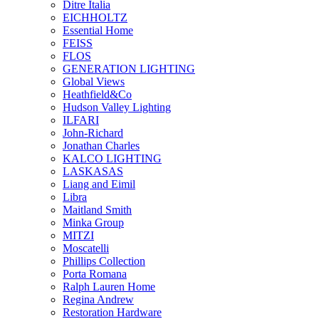
Ditre Italia
EICHHOLTZ
Essential Home
FEISS
FLOS
GENERATION LIGHTING
Global Views
Heathfield&Co
Hudson Valley Lighting
ILFARI
John-Richard
Jonathan Charles
KALCO LIGHTING
LASKASAS
Liang and Eimil
Libra
Maitland Smith
Minka Group
MITZI
Moscatelli
Phillips Collection
Porta Romana
Ralph Lauren Home
Regina Andrew
Restoration Hardware