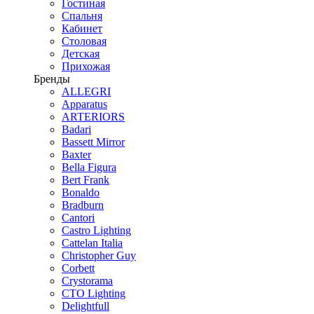
Гостиная
Спальня
Кабинет
Столовая
Детская
Прихожая
Бренды
ALLEGRI
Apparatus
ARTERIORS
Badari
Bassett Mirror
Baxter
Bella Figura
Bert Frank
Bonaldo
Bradburn
Cantori
Castro Lighting
Cattelan Italia
Christopher Guy
Corbett
Crystorama
CTO Lighting
Delightfull