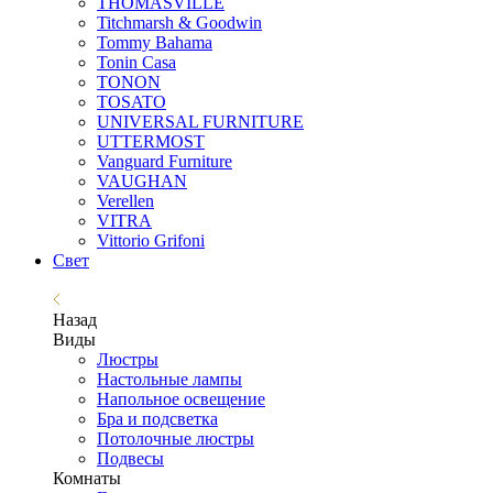
THOMASVILLE
Titchmarsh & Goodwin
Tommy Bahama
Tonin Casa
TONON
TOSATO
UNIVERSAL FURNITURE
UTTERMOST
Vanguard Furniture
VAUGHAN
Verellen
VITRA
Vittorio Grifoni
Свет
Назад
Виды
Люстры
Настольные лампы
Напольное освещение
Бра и подсветка
Потолочные люстры
Подвесы
Комнаты