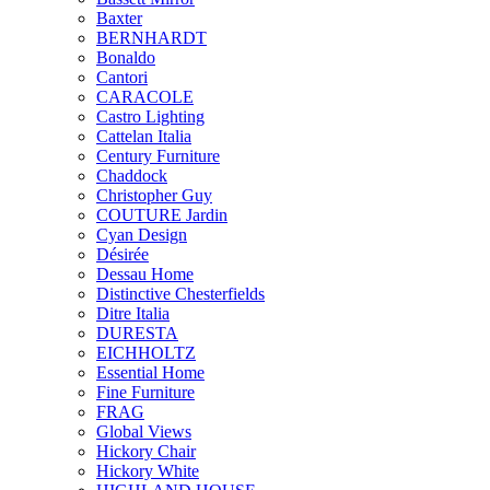
Baxter
BERNHARDT
Bonaldo
Cantori
CARACOLE
Castro Lighting
Cattelan Italia
Century Furniture
Chaddock
Christopher Guy
COUTURE Jardin
Cyan Design
Désirée
Dessau Home
Distinctive Chesterfields
Ditre Italia
DURESTA
EICHHOLTZ
Essential Home
Fine Furniture
FRAG
Global Views
Hickory Chair
Hickory White