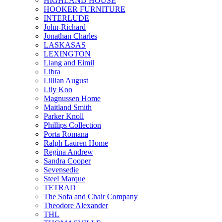
HIGHLAND HOUSE
HOOKER FURNITURE
INTERLUDE
John-Richard
Jonathan Charles
LASKASAS
LEXINGTON
Liang and Eimil
Libra
Lillian August
Lily Koo
Magnussen Home
Maitland Smith
Parker Knoll
Phillips Collection
Porta Romana
Ralph Lauren Home
Regina Andrew
Sandra Cooper
Sevensedie
Steel Marque
TETRAD
The Sofa and Chair Company
Theodore Alexander
THL