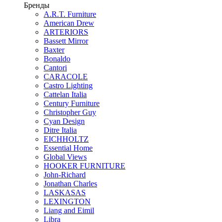
Бренды
A.R.T. Furniture
American Drew
ARTERIORS
Bassett Mirror
Baxter
Bonaldo
Cantori
CARACOLE
Castro Lighting
Cattelan Italia
Century Furniture
Christopher Guy
Cyan Design
Ditre Italia
EICHHOLTZ
Essential Home
Global Views
HOOKER FURNITURE
John-Richard
Jonathan Charles
LASKASAS
LEXINGTON
Liang and Eimil
Libra