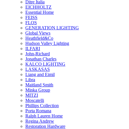
Ditre Italia
EICHHOLTZ
Essential Home
FEISS
FLOS
GENERATION LIGHTING
Global Views
Heathfield&Co
Hudson Valley Lighting
ILFARI
John-Richard
Jonathan Charles
KALCO LIGHTING
LASKASAS
Liang and Eimil
Libra
Maitland Smith
Minka Group
MITZI
Moscatelli
Phillips Collection
Porta Romana
Ralph Lauren Home
Regina Andrew
Restoration Hardware